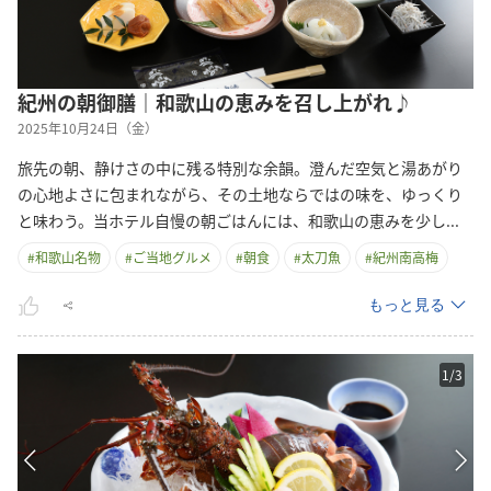
紀州の朝御膳｜和歌山の恵みを召し上がれ♪
2025年10月24日（金）
旅先の朝、静けさの中に残る特別な余韻。澄んだ空気と湯あがり
の心地よさに包まれながら、その土地ならではの味を、ゆっくり
と味わう。当ホテル自慢の朝ごはんには、和歌山の恵みを少
し
...
#
和歌山名物
#
ご当地グルメ
#
朝食
#
太刀魚
#
紀州南高梅
もっと見る
1
/
3