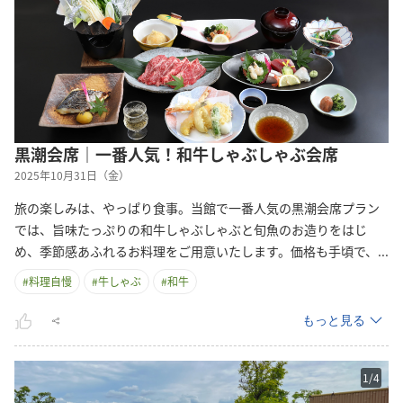
黒潮会席｜一番人気！和牛しゃぶしゃぶ会席
2025年10月31日（金）
旅の楽しみは、やっぱり食事。当館で一番人気の黒潮会席プラン
では、旨味たっぷりの和牛しゃぶしゃぶと旬魚のお造りをはじ
め、季節感あふれるお料理をご用意いたします。価格も手頃で
、
...
#
料理自慢
#
牛しゃぶ
#
和牛
もっと見る
1
/
4