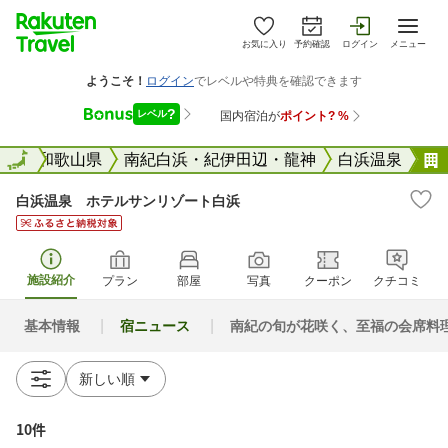
お気に入り
予約確認
ログイン
メニュー
全国
全国
和歌山県
南紀白浜・紀伊田辺・龍神
白浜温泉
白浜温泉 ホテルサンリゾート白浜
施設紹介
プラン
部屋
写真
クーポン
クチコミ
基本情報
宿ニュース
南紀の旬が花咲く、至福の会席料
10件