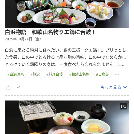
白浜物語｜和歌山名物クエ鍋に舌鼓！
2025年10月24日（金）
白浜に来たら絶対に食べたい、鍋の王様「クエ鍋」。プリっとし
た食感、口の中でとろける上品な脂の旨味、口の中でなめらかに
とろけていく霜降りの身は、一度食べたら忘れられません。
こ
...
#
白浜温泉
#
贅沢
#
料理自慢
#
和歌山名物
#
ご褒美
もっと見る
1
/
1