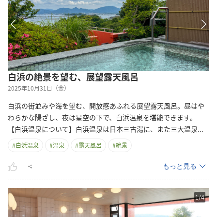
白浜の絶景を望む、展望露天風呂
2025年10月31日（金）
白浜の街並みや海を望む、開放感あふれる展望露天風呂。昼はや
わらかな陽ざし、夜は星空の下で、白浜温泉を堪能できます。
【白浜温泉について】白浜温泉は日本三古湯に、また三大温
泉
...
#
白浜温泉
#
温泉
#
露天風呂
#
絶景
もっと見る
1
/
4