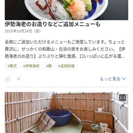
伊勢海老のお造りなどご追加メニューも
2025年10月24日（金）
会席にご追加いただけるメニューもご用意しています。ちょっと
贅沢に、せっかくの和歌山・白浜の旅をお楽しみください。【伊
勢海老のお造り】ぷりぷりと弾む食感、口いっぱいに広がる
濃
...
#
贅沢
#
伊勢海老
#
鯛
#
追加料理
もっと見る
1
/
3