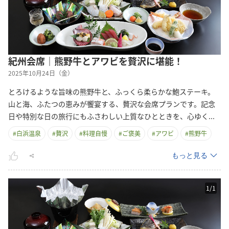
紀州会席｜熊野牛とアワビを贅沢に堪能！
2025年10月24日（金）
とろけるような旨味の熊野牛と、ふっくら柔らかな鮑ステーキ。
山と海、ふたつの恵みが饗宴する、贅沢な会席プランです。記念
日や特別な日の旅行にもふさわしい上質なひとときを、心ゆ
く
...
#
白浜温泉
#
贅沢
#
料理自慢
#
ご褒美
#
アワビ
#
熊野牛
もっと見る
1
/
1