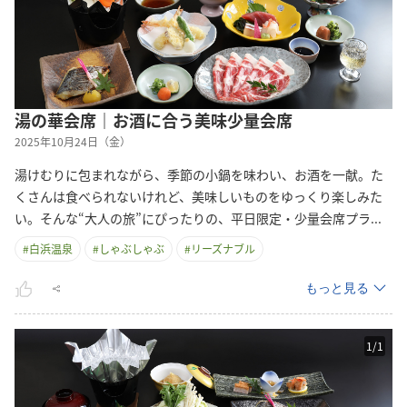
湯の華会席｜お酒に合う美味少量会席
2025年10月24日（金）
湯けむりに包まれながら、季節の小鍋を味わい、お酒を一献。た
くさんは食べられないけれど、美味しいものをゆっくり楽しみた
い。そんな“大人の旅”にぴったりの、平日限定・少量会席プ
ラ
...
#
白浜温泉
#
しゃぶしゃぶ
#
リーズナブル
もっと見る
1
/
1