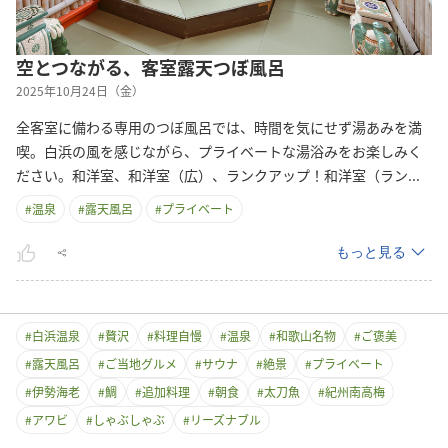
空とつながる、客室露天つぼ風呂
2025年10月24日（金）
全客室に備わる専用のつぼ風呂では、時間を気にせず湯あみを満
喫。白浜の風を感じながら、プライベートな湯浴みをお楽しみく
ださい。和洋室、和洋室（広）、ランクアップ！和洋室（ラ
ン
...
#
温泉
#
露天風呂
#
プライベート
もっと見る
#
白浜温泉
#
贅沢
#
料理自慢
#
温泉
#
和歌山名物
#
ご褒美
#
露天風呂
#
ご当地グルメ
#
サウナ
#
絶景
#
プライベート
#
伊勢海老
#
鯛
#
追加料理
#
朝食
#
太刀魚
#
紀州南高梅
#
アワビ
#
しゃぶしゃぶ
#
リーズナブル