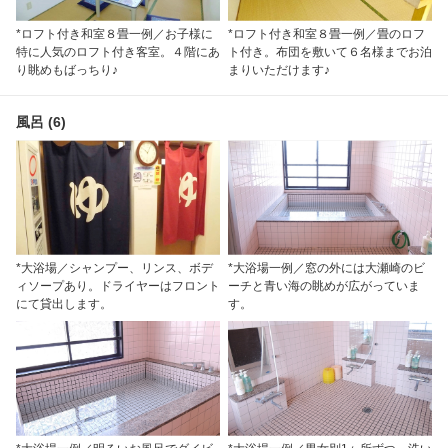
*ロフト付き和室８畳一例／お子様に
*ロフト付き和室８畳一例／畳のロフ
特に人気のロフト付き客室。４階にあ
ト付き。布団を敷いて６名様までお泊
り眺めもばっちり♪
まりいただけます♪
風呂 (6)
*大浴場／シャンプー、リンス、ボデ
*大浴場一例／窓の外には大瀬崎のビ
ィソープあり。ドライヤーはフロント
ーチと青い海の眺めが広がっていま
にて貸出します。
す。