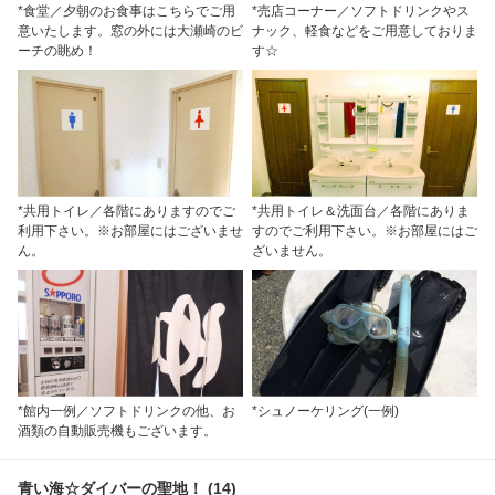
*食堂／夕朝のお食事はこちらでご用
*売店コーナー／ソフトドリンクやス
意いたします。窓の外には大瀬崎のビ
ナック、軽食などをご用意しておりま
ーチの眺め！
す☆
*共用トイレ／各階にありますのでご
*共用トイレ＆洗面台／各階にありま
利用下さい。※お部屋にはございませ
すのでご利用下さい。※お部屋にはご
ん。
ざいません。
*館内一例／ソフトドリンクの他、お
*シュノーケリング(一例)
酒類の自動販売機もございます。
青い海☆ダイバーの聖地！ (14)