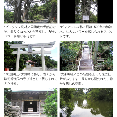
*ビャクシン樹林／国指定の天然記念
*ビャクシン樹林／樹齢1500年の御神
物。曲りくねった木が群立し、力強い
木。壮大なパワーを感じられるスポッ
パワーを感じられます！
トです。
*大瀬神社／大瀬崎にあり、古くから
*大瀬神社／この階段を上った先に社
駿河湾漁民の守り神として親しまれて
殿があります。周りから隔たれた、静
きた神社。
かな癒しの空間。