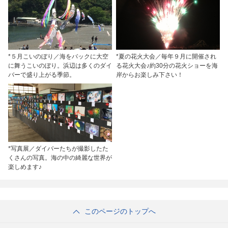
*５月こいのぼり／海をバックに大空
*夏の花火大会／毎年９月に開催され
に舞うこいのぼり。浜辺は多くのダイ
る花火大会♪約30分の花火ショーを海
バーで盛り上がる季節。
岸からお楽しみ下さい！
*写真展／ダイバーたちが撮影したた
くさんの写真。海の中の綺麗な世界が
楽しめます♪
このページのトップへ