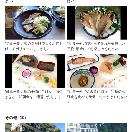
ぱい♪
ぱい♪
*夕食一例／海の幸だけでなくお肉も
*朝食一例／駿河湾で獲れた美味しい
付いてボリュームしっかり♪
干物♪朝食にてお楽しみください。
*朝食一例／魚の干物にごはん、卵焼
*朝食一例／焼き魚に納豆、定番の和
きなど、和朝食をご用意いたします。
朝食を食べて元気にお出かけください
♪
その他 (10)