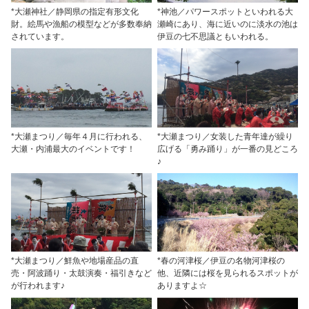
*大瀬神社／静岡県の指定有形文化
*神池／パワースポットといわれる大
財。絵馬や漁船の模型などが多数奉納
瀬崎にあり、海に近いのに淡水の池は
されています。
伊豆の七不思議ともいわれる。
*大瀬まつり／毎年４月に行われる、
*大瀬まつり／女装した青年達が繰り
大瀬・内浦最大のイベントです！
広げる「勇み踊り」が一番の見どころ
♪
*大瀬まつり／鮮魚や地場産品の直
*春の河津桜／伊豆の名物河津桜の
売・阿波踊り・太鼓演奏・福引きなど
他、近隣には桜を見られるスポットが
が行われます♪
ありますよ☆