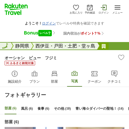
お気に入り
予約確認
ログイン
メニュー
全国
全国
静岡県
西伊豆・戸田・土肥・堂ヶ島
オーシャ
オーシャン ビュー フジミ
写真
施設紹介
プラン
部屋
クーポン
クチコミ
フォトギャラリー
部屋 (6)
風呂 (6)
食事 (6)
その他 (10)
青い海☆ダイバーの聖地！ (14)
部屋 (6)