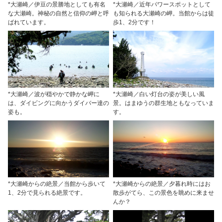
*大瀬崎／伊豆の景勝地としても有名
*大瀬崎／近年パワースポットとして
な大瀬崎。神秘の自然と信仰の岬と呼
も知られる大瀬崎の岬。当館からは徒
ばれています。
歩1、2分です！
*大瀬崎／波が穏やかで静かな岬に
*大瀬崎／白い灯台の姿が美しい風
は、ダイビングに向かうダイバー達の
景。はまゆうの群生地ともなっていま
姿も。
す。
*大瀬崎からの絶景／当館から歩いて
*大瀬崎からの絶景／夕暮れ時にはお
1、2分で見られる絶景です。
散歩がてら、この景色を眺めに来ませ
んか？