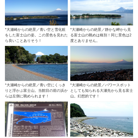
*大瀬崎からの絶景／青い空と雪化粧
*大瀬崎からの絶景／静かな岬から見
をした富士山の姿。この景色を見れた
る富士山の眺めは格別！同じ景色は2
ら良いことありそう！
度とありません。
*大瀬崎からの絶景／青い空にくっき
*大瀬崎からの絶景／パワースポット
りと浮かぶ富士山。当館目の前の浜か
としても知られる大瀬先から見る富士
らは左側に眺められます！
山。幻想的です！