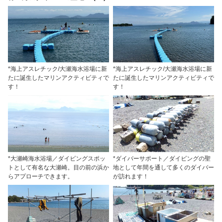
*海上アスレチック/大瀬海水浴場に新
*海上アスレチック/大瀬海水浴場に新
たに誕生したマリンアクティビティで
たに誕生したマリンアクティビティで
す！
す！
*大瀬崎海水浴場／ダイビングスポッ
*ダイバーサポート／ダイビングの聖
トとして有名な大瀬崎。目の前の浜か
地として年間を通して多くのダイバー
らアプローチできます。
が訪れます！