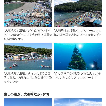
*大瀬崎海水浴場／ダイビングや海水
*大瀬崎海水浴場／ファミリーにも人
浴で人気のビーチ！砂利の浜と綺麗な
気の西伊豆で人気のビーチが目の前♪
水が特徴です☆
*大瀬崎海水浴場／きれいな水で全国
*クリスマスダイビング☆なんと、海
的に有名。内海なので、波は静かで遊
中に大きなクリスマスツリー！！
びやすい☆
癒しの絶景、大瀬崎散歩♪ (23)