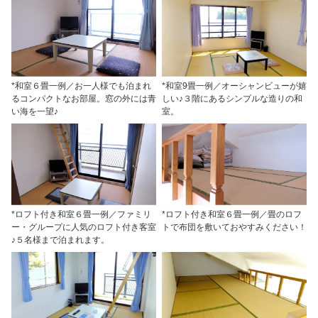
*和室６畳一例／お一人様でも泊まれ
*和室9畳一例／オーシャンビューが嬉
るコンパクトなお部屋。窓の外には青
しい♪３階にあるシンプルな造りの和
い海を一望♪
室。
*ロフト付き和室６畳一例／ファミリ
*ロフト付き和室６畳一例／畳のロフ
ー・グループに人気のロフト付き客室
トで布団を敷いておやすみください！
♪５名様まで泊まれます。