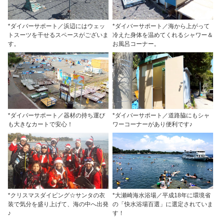
*ダイバーサポート／浜辺にはウェッ
*ダイバーサポート／海から上がって
トスーツを干せるスペースがございま
冷えた身体を温めてくれるシャワー＆
す。
お風呂コーナー。
*ダイバーサポート／器材の持ち運び
*ダイバーサポート／道路脇にもシャ
も大きなカートで安心！
ワーコーナーがあり便利です♪
*クリスマスダイビング☆サンタの衣
*大瀬崎海水浴場／平成18年に環境省
装で気分を盛り上げて、海の中へ出発
の「快水浴場百選」に選定されていま
♪
す！