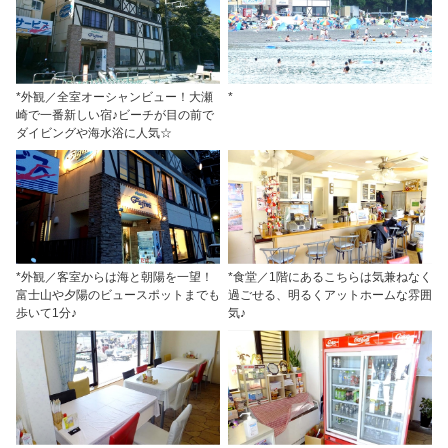
*外観／全室オーシャンビュー！大瀬
*
崎で一番新しい宿♪ビーチが目の前で
ダイビングや海水浴に人気☆
*外観／客室からは海と朝陽を一望！
*食堂／1階にあるこちらは気兼ねなく
富士山や夕陽のビュースポットまでも
過ごせる、明るくアットホームな雰囲
歩いて1分♪
気♪