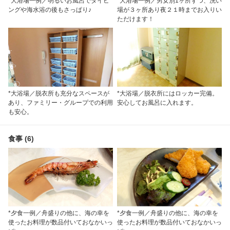
*大浴場一例／明るいお風呂でダイビ
*大浴場一例／男女別1ヶ所ずつ、洗い
ングや海水浴の後もさっぱり♪
場が３ヶ所あり夜２１時までお入りい
ただけます！
*大浴場／脱衣所も充分なスペースが
*大浴場／脱衣所にはロッカー完備。
あり、ファミリー・グループでの利用
安心してお風呂に入れます。
も安心。
食事 (6)
*夕食一例／舟盛りの他に、海の幸を
*夕食一例／舟盛りの他に、海の幸を
使ったお料理が数品付いておなかいっ
使ったお料理が数品付いておなかいっ