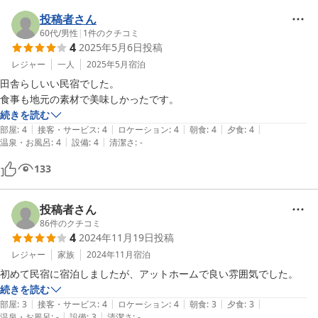
投稿者さん
60代
/
男性
|
1
件のクチコミ
4
2025年5月6日
投稿
レジャー
一人
2025年5月
宿泊
田舎らしいい民宿でした。

食事も地元の素材で美味しかったです。
続きを読む
|
|
|
|
|
部屋
:
4
接客・サービス
:
4
ロケーション
:
4
朝食
:
4
夕食
:
4
|
|
温泉・お風呂
:
4
設備
:
4
清潔さ
:
-
133
投稿者さん
86
件のクチコミ
4
2024年11月19日
投稿
レジャー
家族
2024年11月
宿泊
初めて民宿に宿泊しましたが、アットホームで良い雰囲気でした。
続きを読む
|
|
|
|
|
部屋
:
3
接客・サービス
:
4
ロケーション
:
4
朝食
:
3
夕食
:
3
|
|
温泉・お風呂
:
-
設備
:
3
清潔さ
:
-