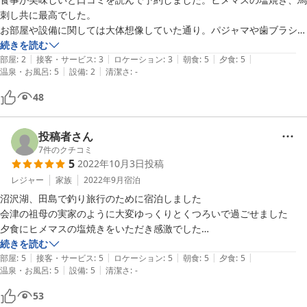
刺し共に最高でした。

お部屋や設備に関しては大体想像していた通り。パジャマや歯ブラシは
用意がありますが、荷物に余裕があったら持って行っても良いかもしれ
続きを読む
|
|
|
|
|
ません。

部屋
:
2
接客・サービス
:
3
ロケーション
:
3
朝食
:
5
夕食
:
5
|
|
温泉・お風呂
:
5
設備
:
2
清潔さ
:
-
朴訥な感のご主人でしたが、朝食の時にいろいろ話が出来て良かったで
す。また行きたいお宿です。
48
投稿者さん
7
件のクチコミ
5
2022年10月3日
投稿
レジャー
家族
2022年9月
宿泊
沼沢湖、田島で釣り旅行のために宿泊しました

会津の祖母の実家のように大変ゆっくりとくつろいで過ごせました

夕食にヒメマスの塩焼きをいただき感激でした

馬刺しも柔らかく絶品でフライも大変美味しかったです

続きを読む
|
|
|
|
|
お酒もリーズナブルです、ぜひ一献

部屋
:
5
接客・サービス
:
5
ロケーション
:
5
朝食
:
5
夕食
:
5
|
|
温泉・お風呂
:
5
設備
:
5
清潔さ
:
-
お風呂は一か所ですが十分な広さでとても癒されました

トイレ、洗面台は共同ですがとても清潔で快適でした

53