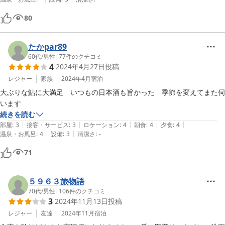
80
たかpar89
60代
/
男性
|
77
件のクチコミ
4
2024年4月27日
投稿
レジャー
家族
2024年4月
宿泊
大ぶりな鮎に大満足　いつもの日本酒も旨かった　季節を変えてまた伺
います
続きを読む
|
|
|
|
|
部屋
:
3
接客・サービス
:
3
ロケーション
:
4
朝食
:
4
夕食
:
4
|
|
温泉・お風呂
:
4
設備
:
3
清潔さ
:
-
71
５９６３旅物語
70代
/
男性
|
106
件のクチコミ
3
2024年11月13日
投稿
レジャー
友達
2024年11月
宿泊