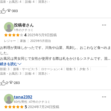
|
|
温泉・お風呂
:
4
設備
:
4
清潔さ
:
-
す。
303
投稿者さん
1
件のクチコミ
4
2025年5月9日
投稿
レジャー
家族
2025年5月
宿泊
お料理が美味しかったです。川魚や山菜、馬刺し、おこわなど食べれま
した。

お風呂は男女同じで女性が使用する際は札をかけるシステムです。混み
合っていましたので22:00までに入れるか少し心配しましたが、問題な
続きを読む
|
|
|
|
|
かったです。

部屋
:
3
接客・サービス
:
5
ロケーション
:
4
朝食
:
5
夕食
:
5
|
|
温泉・お風呂
:
3
設備
:
4
清潔さ
:
-
今度は近くの温泉を利用しようと思います。

また利用させていただきたいです。
2
283
tana2392
60代
/
男性
|
47
件のクチコミ
5
2024年7月24日
投稿