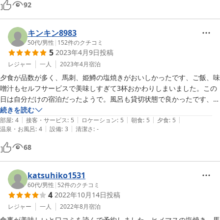
92
キンキン8983
50代
/
男性
|
152
件のクチコミ
5
2023年4月9日
投稿
レジャー
一人
2023年4月
宿泊
夕食が品数が多く、馬刺、姫鱒の塩焼きがおいしかったです、ご飯、味
噌汁もセルフサービスで美味しすぎて3杯おかわりしまいました。この
日は自分だけの宿泊だったようで。風呂も貸切状態で良かったです、只
見線の時間の関係で、チェックアウトの時間を1時間遅くしていただ
続きを読む
|
|
|
|
|
き、またその日はお弁当の配達時間と重なってしまったのにも関わら
部屋
:
4
接客・サービス
:
5
ロケーション
:
5
朝食
:
5
夕食
:
5
|
|
温泉・お風呂
:
4
設備
:
3
清潔さ
:
-
ず．快く、行きも帰りも送迎していただきありがとうございました。料
金も安く、ご主人さんも良い方で、是非ともまた、ご利用させていただ
68
きます。
katsuhiko1531
60代
/
男性
|
52
件のクチコミ
4
2022年10月14日
投稿
レジャー
一人
2022年8月
宿泊
食事が美味しいと口コミを読んで予約しました。ヒメマスの塩焼き、馬