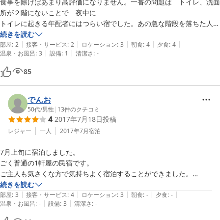
食事を除けばあまり高評価になりません。一番の問題は　トイレ、洗面
所が２階にないことで　夜中に

トイレに起きる年配者にはつらい宿でした。あの急な階段を落ちた人は
いないのだろうかと思ったくらいです。
続きを読む
|
|
|
|
|
部屋
:
2
接客・サービス
:
2
ロケーション
:
3
朝食
:
4
夕食
:
4
|
|
温泉・お風呂
:
3
設備
:
1
清潔さ
:
-
85
でんお
50代
/
男性
|
13
件のクチコミ
4
2017年7月18日
投稿
レジャー
一人
2017年7月
宿泊
7月上旬に宿泊しました。

ごく普通の1軒屋の民宿です。

ご主人も気さくな方で気持ちよく宿泊することができました。

また、泊まりたいと思います。

続きを読む
|
|
|
|
|
設備面等、見たままを箇条書きします。

部屋
:
3
接客・サービス
:
4
ロケーション
:
3
朝食
:
-
夕食
:
-
|
|
温泉・お風呂
:
-
設備
:
3
清潔さ
:
-
・トイレは男女共通でした。

・Wi-Fi電波は1階から来るようで中より弱めでしたが
