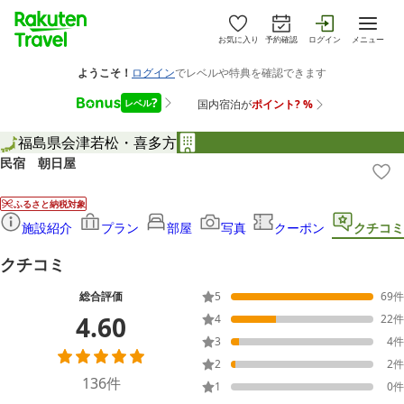
お気に入り
予約確認
ログイン
メニュー
福島県
会津若松・喜多方
民宿 朝日屋
ふるさと納税対象
施設紹介
プラン
部屋
写真
クーポン
クチコミ
クチコミ
総合評価
5
69
件
4.60
4
22
件
3
4
件
2
2
件
136
件
1
0
件