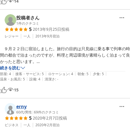
14
サクサク使えました。

・カーテンがなく、障子風なサッシなので遮光できませんでした。

・玄関にあるソファーで喫煙できました。

投稿者さん
・風呂は貸し切りなので順番制でした。

1
件のクチコミ
5
2013年9月25日
投稿
私は湯倉の温泉浴場で入ってきましたで風呂は未使用。（車約10分く
らい）

レジャー
一人
2013年9月
宿泊
　９月２２日に宿泊しました。旅行の目的は只見線に乗る事で列車の時
間の都合で泊まったのですが、料理と周辺環境が素晴らしく泊まって良
かったと思います。

続きを読む
|
|
|
|
|
　料理に関して。地元食材を使った物とその他の物が半々な感じでした
部屋
:
4
接客・サービス
:
5
ロケーション
:
4
朝食
:
5
夕食
:
5
|
|
温泉・お風呂
:
5
設備
:
4
清潔さ
:
-
が、どれも美味しかったです。特に郷土料理と言った物はなかったと思
いますが、日によって変わると思います。

15
　周辺は山間の集落と言った感じで静かでした。朝早く起きて散歩した
のが清々しかったです。駅からの送迎は非常に助かりました。

erny
60代
/
男性
|
69
件のクチコミ
5
2020年2月7日
投稿
　私は気にしていませんが、所々に蜘蛛の巣があったり、使っていない
と思しき物に埃が溜まっていたりする、他の宿泊客の出す音(廊下をド
ビジネス
一人
2020年2月
宿泊