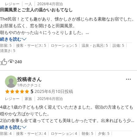
レジャー
一人
2026年4月
宿泊
田園風景とご主人の温かいおもてなし
The民宿！とても趣があり、懐かしさが感じられる素敵なお宿でした。
お部屋も広く、窓を開けると田園風景。

朝もやのかかった山々にうっとりしました。

送迎もして下さり、ご主人はお忙しい中、足のない私を気遣い、希望を
続きを読む
|
|
|
|
|
聞いて下さり、行きたかった場所を経由してそのあとに駅まで送ってく
部屋
:
5
接客・サービス
:
5
ロケーション
:
5
温泉・お風呂
:
5
設備
:
5
清潔さ
:
5
ださいました。

まごころのこもったあたたかなお人柄に、ただただ感謝の気持ちでいっ
240
ぱいです。

いくつもの宿に泊まりましたが、こんなご親切にはなかなかめぐりあえ
投稿者さん
ません。

1
件のクチコミ
チェックインするなり宿泊代を徴収（これ自体を必ずしも悪いこととは
5
2025年6月10日
投稿
思いませんが）し、はい！おしまい！といった感じの島の民宿などにこ
レジャー
家族
2025年6月
宿泊
このところよく出会うので、本当にやさしさが身に沁みました。

今回、素泊まりでしたが、お料理もかなり評判がよいようです。ぜひ！
4歳と1歳の子どもも快く迎えていただきました。宿泊の方達もとても
おすすめします！
穏やかな方ばかりでした。

2泊の食事も全て違っててとても美味しかったです。出来ればもう少し
少なくても良いくらいです（笑）

続きを読む
|
|
|
|
|
昨年に続き2度目です、宿に居ながら森林浴してるような、そんな所で
部屋
:
4
接客・サービス
:
4
ロケーション
:
4
朝食
:
5
夕食
:
5