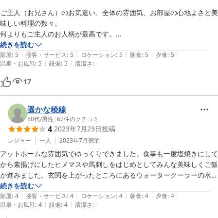
スドス歩いたりドアの開閉等)が耳に入る、仏壇の前で食事する。

ご主人（お兄さん）のお気遣い、全体の雰囲気、お部屋の心地よさと美
味しい料理の数々。

　等のホテルと違う点が気になる方にはお奨めしません。逆に民宿に泊
何よりもご主人のお人柄が最高です。

まるのが大丈夫な方は費用対効果を考えてもお奨めいたします。他にツ
宿泊翌日の大雪で車にトラブルがありましたが、見事なご対応に感謝！

続きを読む
ーリングしている宿泊客もいてガレージにバイクを入れられるのは良い
|
|
|
|
|
また泊まりたいお宿です。

部屋
:
5
接客・サービス
:
5
ロケーション
:
5
朝食
:
5
夕食
:
5
点だと思います。
|
|
温泉・お風呂
:
5
設備
:
5
清潔さ
:
-
ありがとうございました！！

17
遥かな稜線
60代
/
男性
|
62
件のクチコミ
4
2023年7月23日
投稿
レジャー
一人
2023年7月
宿泊
アットホームな雰囲気でゆっくりできました。食事も一度塩焼きにして
から素揚げにしたヒメマスや馬刺しをはじめとしてみんな美味しくご飯
が進みました。玄関を上がったところにあるウォータークーラーの水が
美味しくてガブガブ飲んでました。駅からちょっと距離はありますが、
続きを読む
|
|
|
|
|
只見方面に行けばまた泊りたいと思います。
部屋
:
4
接客・サービス
:
4
ロケーション
:
4
朝食
:
4
夕食
:
4
|
|
温泉・お風呂
:
4
設備
:
4
清潔さ
:
-