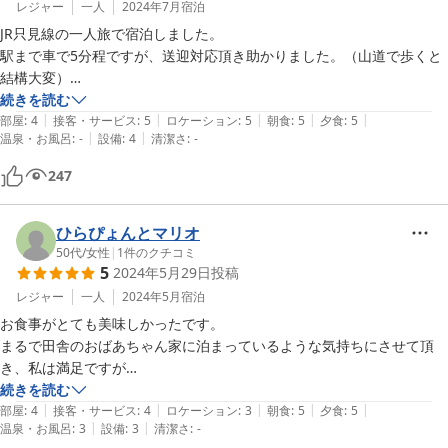
レジャー
一人
2024年7月
宿泊
JR只見線の一人旅で宿泊しました。

駅まで車で5分程ですが、送迎対応頂き助かりました。（山道で歩くと
結構大変）

風呂は、町営の温泉施設（せせらぎ莊）を薦められ、大正解でした。超
続きを読む
|
|
|
|
|
「炭酸泉」で、ぬるめの湯船に半身浴でどっぷり。疲れが抜けて、心地
部屋
:
4
接客・サービス
:
5
ロケーション
:
5
朝食
:
5
夕食
:
5
|
|
温泉・お風呂
:
-
設備
:
4
清潔さ
:
-
よいひと時でした。

夕食もお得感が有りました。馬刺し、アユの塩焼き（2尾）、揚げ物3
247
種、他。地酒を飲みながら美味しく頂きました。それと、ごはん（米）
とても美味しかったです。朝食も同様に、朝からしっかりエネルギーチ
ャージ出来ました。

ひらぴょんとマリオ
ご主人は気さくな方で、こちらからの問い掛けに、いろいろ話していた
50代
/
女性
|
1
件のクチコミ
5
2024年5月29日
投稿
だいて、とても良い時間を過ごすことができた感じです。

また利用したい宿の一つになりました。
レジャー
一人
2024年5月
宿泊
お食事がとても美味しかったです。

まるで田舎のおばあちゃん家に泊まっているような気持ちにさせて頂
き、私は満足ですが

そういった民宿に慣れてない人にはちょっと不便かも知れません。

続きを読む
|
|
|
|
|
和室4.5畳となってましたが6畳くらいはありました。

部屋
:
4
接客・サービス
:
4
ロケーション
:
3
朝食
:
5
夕食
:
5
|
|
温泉・お風呂
:
3
設備
:
3
清潔さ
:
-
1人で泊まるには充分な広さです。
