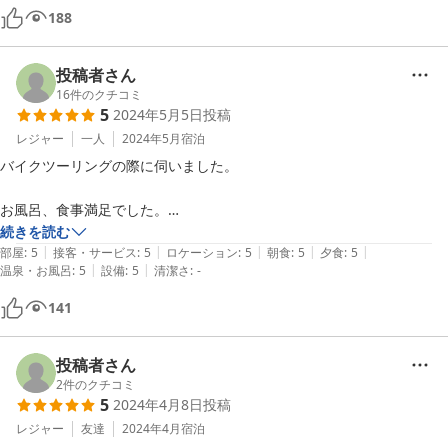
部屋もトイレも食堂も綺麗です。
188
投稿者さん
16
件のクチコミ
5
2024年5月5日
投稿
レジャー
一人
2024年5月
宿泊
バイクツーリングの際に伺いました。

お風呂、食事満足でした。

続きを読む
|
|
|
|
|
屋根付きの駐車場にバイクを置かせていただきました。

部屋
:
5
接客・サービス
:
5
ロケーション
:
5
朝食
:
5
夕食
:
5
|
|
温泉・お風呂
:
5
設備
:
5
清潔さ
:
-
ありがたかったです、

141
食事の際に頂いた地酒おいしかったので、売っているお店を伺い、翌日
購入させていただきました。

投稿者さん
また、東北にツーリングに行くときは宿泊したいと思います。
2
件のクチコミ
5
2024年4月8日
投稿
レジャー
友達
2024年4月
宿泊