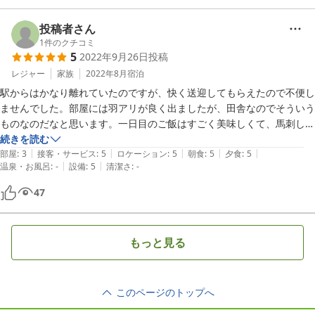
投稿者さん
1
件のクチコミ
5
2022年9月26日
投稿
レジャー
家族
2022年8月
宿泊
駅からはかなり離れていたのですが、快く送迎してもらえたので不便し
ませんでした。部屋には羽アリが良く出ましたが、田舎なのでそういう
ものなのだなと思います。一日目のご飯はすごく美味しくて、馬刺しも
つきました。手前酒とよく合いました。手前酒は今まで飲んだ酒で一番
続きを読む
|
|
|
|
|
美味しかったです。
部屋
:
3
接客・サービス
:
5
ロケーション
:
5
朝食
:
5
夕食
:
5
|
|
温泉・お風呂
:
-
設備
:
5
清潔さ
:
-
47
もっと見る
このページのトップへ