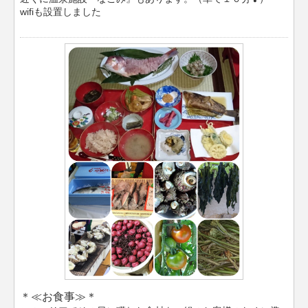
wifiも設置しました
＊≪お食事≫＊