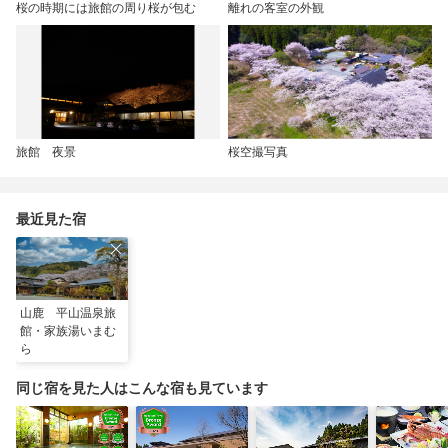
桜の時期には旅館の周り桜が包む
離れの客室の外観
旅館 夜景
桜空撮写真
最近見た宿
山鹿 平山温泉旅
館・家族湯いまむ
ら
同じ宿を見た人はこんな宿も見ています