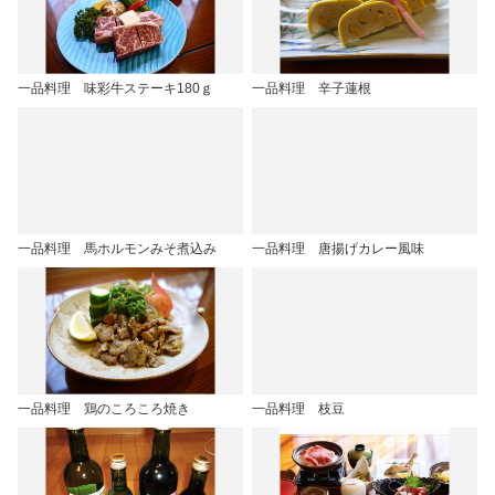
一品料理 味彩牛ステーキ180ｇ
一品料理 辛子蓮根
一品料理 馬ホルモンみそ煮込み
一品料理 唐揚げカレー風味
一品料理 鶏のころころ焼き
一品料理 枝豆