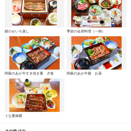
鰻のせいろ蒸し
季節の会席料理（一例）
阿蘇のあか牛すき焼き重 夕食
阿蘇のあか牛膳 お昼
うな重御膳