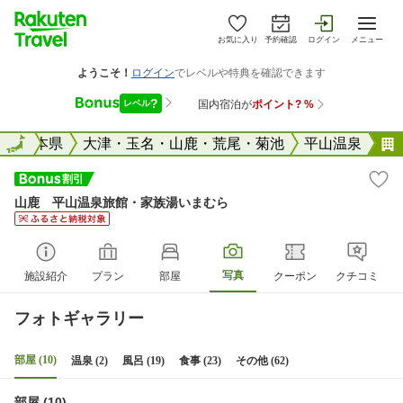
お気に入り
予約確認
ログイン
メニュー
全国
熊本県
全国
大津・玉名・山鹿・荒尾・菊池
平山温泉
山鹿 平山温泉旅館・家族湯いまむら
写真
施設紹介
プラン
部屋
クーポン
クチコミ
フォトギャラリー
部屋 (10)
温泉 (2)
風呂 (19)
食事 (23)
その他 (62)
部屋 (10)