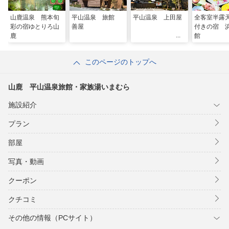
山鹿温泉 熊本旬
平山温泉 旅館
平山温泉 上田屋
全客室半露
彩の宿ゆとりろ山
善屋
付きの宿 
鹿
館
このページのトップへ
山鹿 平山温泉旅館・家族湯いまむら
施設紹介
プラン
部屋
写真・動画
クーポン
クチコミ
その他の情報（PCサイト）