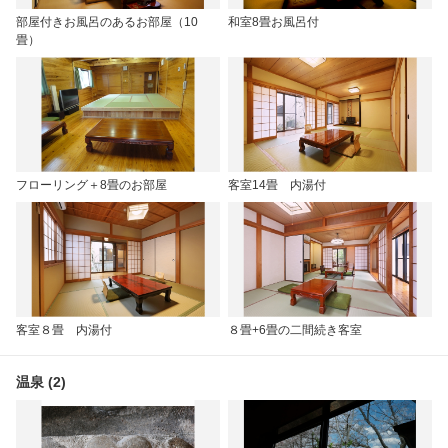
部屋付きお風呂のあるお部屋（10
和室8畳お風呂付
畳）
フローリング＋8畳のお部屋
客室14畳 内湯付
客室８畳 内湯付
８畳+6畳の二間続き客室
温泉 (2)