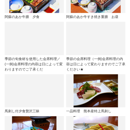
阿蘇のあか牛膳 夕食
阿蘇のあか牛すき焼き重膳 お昼
季節の旬食材を使用した会席料理／
季節の会席料理（一例)会席料理の内
(一例)会席料理の内容は日によって変
容は日によって変わりますのでご了承
わりますのでご了承くだ
ください★
馬刺し付夕食贅沢三昧
一品料理 熊本産特上馬刺し