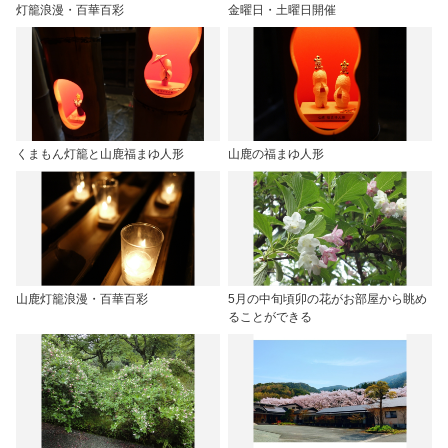
灯籠浪漫・百華百彩
金曜日・土曜日開催
くまもん灯籠と山鹿福まゆ人形
山鹿の福まゆ人形
山鹿灯籠浪漫・百華百彩
5月の中旬頃卯の花がお部屋から眺め
ることができる