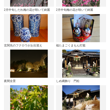
2月中旬しだれ梅の花が咲いて綺麗
2月中旬梅の花が咲いて綺麗
玄関先のフクロウがお出迎え
福たまごくまもん灯籠
夜間全景
しめ縄飾り 門松