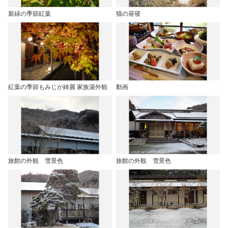
新緑の季節紅葉
猫の昼寝
紅葉の季節もみじが綺麗 家族湯外観
動画
旅館の外観 雪景色
旅館の外観 雪景色