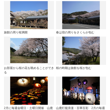
旅館の周り桜満開
春は宿の周りをさくらが包む
お部屋から桜の花を眺めることができ
桜の時期は旅館を桜が包む
る
2月に毎週金曜日・土曜日開催 山鹿
山鹿灯籠浪漫・百華百彩 2月の毎週