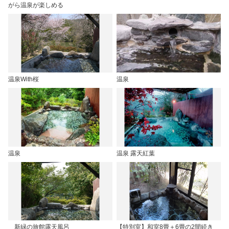
がら温泉が楽しめる
温泉With桜
温泉
温泉
温泉 露天紅葉
新緑の旅館露天風呂
【特別室】和室8畳＋6畳の2間続き