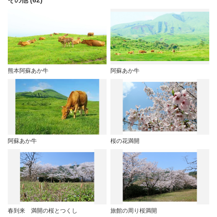
その他 (62)
熊本阿蘇あか牛
阿蘇あか牛
阿蘇あか牛
桜の花満開
春到来 満開の桜とつくし
旅館の周り桜満開