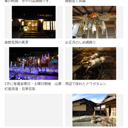
春の時期 ボケの花満開です。
旅館近く田園
旅館玄関の夜景
お正月のしめ縄飾り
2月に毎週金曜日・土曜日開催 山鹿
周辺で採れたクワガタムシ
灯籠浪漫・百華百彩