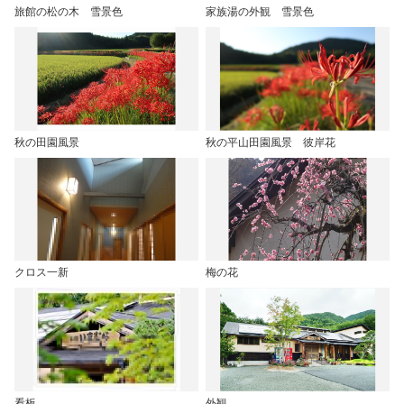
旅館の松の木 雪景色
家族湯の外観 雪景色
秋の田園風景
秋の平山田園風景 彼岸花
クロス一新
梅の花
看板
外観