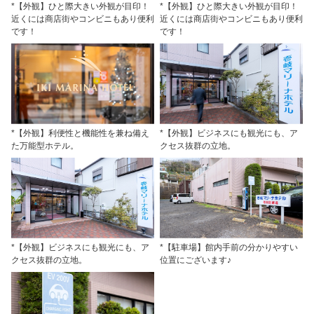
*【外観】ひと際大きい外観が目印！
*【外観】ひと際大きい外観が目印！
近くには商店街やコンビニもあり便利
近くには商店街やコンビニもあり便利
です！
です！
*【外観】利便性と機能性を兼ね備え
*【外観】ビジネスにも観光にも、ア
た万能型ホテル。
クセス抜群の立地。
*【外観】ビジネスにも観光にも、ア
*【駐車場】館内手前の分かりやすい
クセス抜群の立地。
位置にございます♪