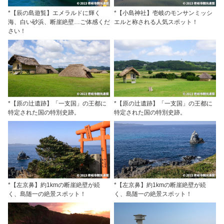
*【辰の島遊覧】エメラルドに輝く
*【小島神社】壱岐のモンサンミッシ
海、白い砂浜、断崖絶壁…ご体感くだ
エルと称される人気スポット！
さい！
*【原の辻遺跡】「一支国」の王都に
*【原の辻遺跡】「一支国」の王都に
特定された国の特別史跡。
特定された国の特別史跡。
*【左京鼻】約1kmの断崖絶壁が続
*【左京鼻】約1kmの断崖絶壁が続
く、島随一の絶景スポット！
く、島随一の絶景スポット！