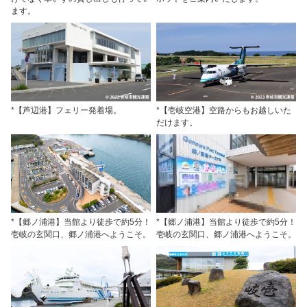
ます。
*【芦辺港】フェリー発着場。
*【壱岐空港】空路からもお越しいた
だけます。
*【郷ノ浦港】当館より徒歩で約5分！
*【郷ノ浦港】当館より徒歩で約5分！
壱岐の玄関口、郷ノ浦港へようこそ。
壱岐の玄関口、郷ノ浦港へようこそ。