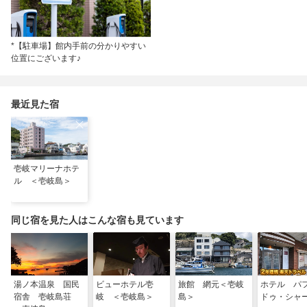
*【駐車場】館内手前の分かりやすい
位置にございます♪
最近見た宿
壱岐マリーナホテ
ル ＜壱岐島＞
同じ宿を見た人はこんな宿も見ています
湯ノ本温泉 国民
ビューホテル壱
旅館 網元＜壱岐
ホテル パ
宿舎 壱岐島荘
岐 ＜壱岐島＞
島＞
ドゥ・シャ