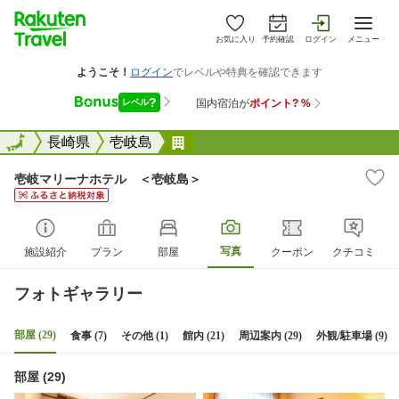
お気に入り
予約確認
ログイン
メニュー
全国
全国
長崎県
壱岐島
壱岐マリーナホテル ＜壱岐島
壱岐マリーナホテル ＜壱岐島＞
写真
施設紹介
プラン
部屋
クーポン
クチコミ
フォトギャラリー
部屋 (29)
食事 (7)
その他 (1)
館内 (21)
周辺案内 (29)
外観/駐車場 (9)
部屋 (29)