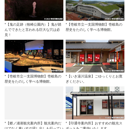
*【鬼の足跡（牧崎公園内）】鬼が踏
*【壱岐市立一支国博物館】壱岐島の
んでできたと言われる巨大な穴は必
歴史をたのしく学べる博物館。
見！
*【壱岐市立一支国博物館】壱岐島の
*【いき湯川温泉】ごゆっくりとお寛
歴史をたのしく学べる博物館。
ぎください。
*【郷ノ浦港観光案内所】観光案内だ
*【印通寺案内所】おすすめの観光ス
けでなく車いすの貸し出しも行ってい
ポットをご案内いたします。