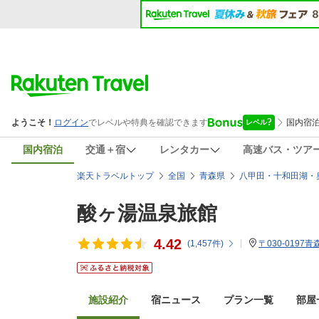
国内宿泊
交通＋宿
レンタカー
高速バス・ツア
楽天トラベルトップ
全国
青森県
八甲田・十和田湖・
酸ヶ湯温泉旅館
4.42
(
1,457
件)
〒030-019
施設紹介
宿ニュース
プラン一覧
部屋