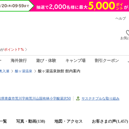
ヘルプ
お気
ー
海外旅行
遊び・体験
キャンプ場
割引クーポン
酸ヶ湯温泉旅館 館内案内
奥入瀬
酸ヶ湯温泉
7青森県青森市荒川字南荒川山国有林小字酸湯沢50
サステナブルな取り組み
一覧
写真・動画(138)
地図・アクセス
お客さまの声(
1,457
)