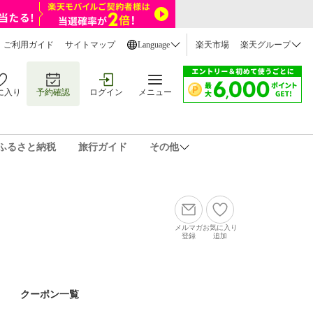
ご利用ガイド
サイトマップ
Language
楽天市場
楽天グループ
に入り
予約確認
ログイン
メニュー
ふるさと納税
旅行ガイド
その他
メルマガ
お気に入り
登録
追加
クーポン一覧