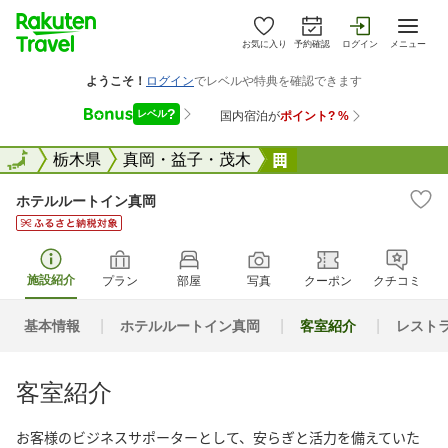
お気に入り
予約確認
ログイン
メニュー
全国
全国
栃木県
真岡・益子・茂木
ホテルルートイン真
ホテルルートイン真岡
施設紹介
プラン
部屋
写真
クーポン
クチコミ
基本情報
ホテルルートイン真岡
客室紹介
レスト
客室紹介
お客様のビジネスサポーターとして、安らぎと活力を備えていた