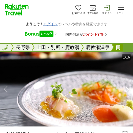
お気に入り
予約確認
ログイン
メニュー
全国
全国
長野県
上田・別所・鹿教湯
鹿教湯温泉
鹿教
1/16