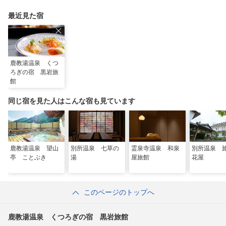
最近見た宿
鹿教湯温泉 くつ
ろぎの宿 黒岩旅
館
同じ宿を見た人はこんな宿も見ています
鹿教湯温泉 望山
別所温泉 七草の
霊泉寺温泉 和泉
別所温泉
亭 ことぶき
湯
屋旅館
花屋
このページのトップへ
鹿教湯温泉 くつろぎの宿 黒岩旅館