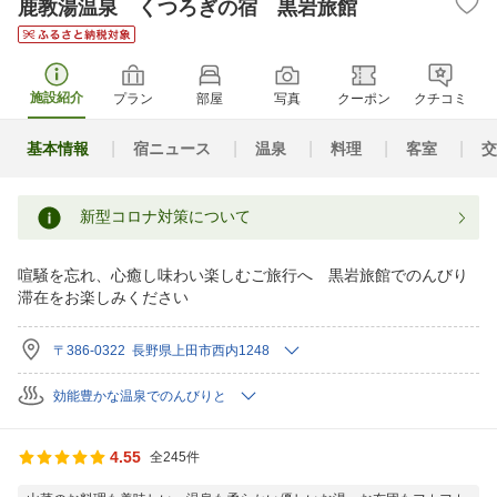
鹿教湯温泉 くつろぎの宿 黒岩旅館
施設紹介
プラン
部屋
写真
クーポン
クチコミ
基本情報
宿ニュース
温泉
料理
客室
交
新型コロナ対策について
喧騒を忘れ、心癒し味わい楽しむご旅行へ 黒岩旅館でのんびり
滞在をお楽しみください
〒386-0322 長野県上田市西内1248
効能豊かな温泉でのんびりと
4.55
全245件