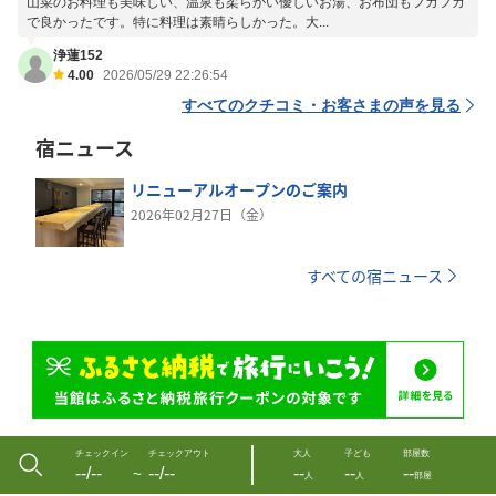
山菜のお料理も美味しい、温泉も柔らかい優しいお湯、お布団もフカフカ
で良かったです。特に料理は素晴らしかった。大...
浄蓮152
4.00
2026/05/29 22:26:54
すべてのクチコミ・お客さまの声を見る
宿ニュース
リニューアルオープンのご案内
2026年02月27日（金）
すべての宿ニュース
チェックイン
チェックアウト
大人
子ども
部屋数
--/--
--/--
--
--
--
〜
人
人
部屋