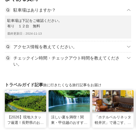
駐車場はありますか？
駐車場は下記をご確認ください。
有り １２台 無料
最終更新日：2024-11-13
アクセス情報を教えてください。
チェックイン時間・チェックアウト時間を教えてくださ
い。
トラベルガイド記事
旅に行きたくなる旅行記事をお届け
【2026】現地スタッ
涼しい夏を満喫！関
「ホテルベルリネッタ
フ厳選！長野県のおす
東・甲信越のおすすめ
軽井沢」で過ごす、ア
すめ観光スポット26
避暑地14選
ンティークに包まれる
選
優雅な休日