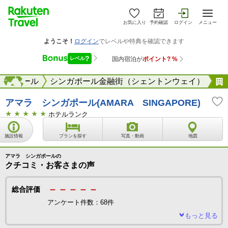
お気に入り
予約確認
ログイン
メニュー
ンガポール
海外
シンガポール金融街（シェントンウェイ）
アマラ シンガポール(AMARA SINGAPORE)
ホテルランク
施設情報
プランを探す
写真・動画
地図
アマラ シンガポールの
クチコミ・お客さまの声
－－－－－
総合評価
アンケート件数：68件
もっと見る