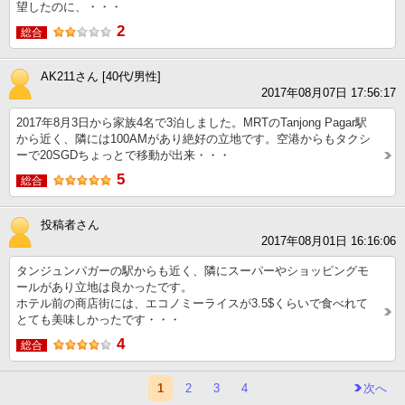
望したのに、・・・
2
総合
AK211さん [40代/男性]
2017年08月07日 17:56:17
2017年8月3日から家族4名で3泊しました。MRTのTanjong Pagar駅
から近く、隣には100AMがあり絶好の立地です。空港からもタクシ
ーで20SGDちょっとで移動が出来・・・
5
総合
投稿者さん
2017年08月01日 16:16:06
タンジュンパガーの駅からも近く、隣にスーパーやショッピングモ
ールがあり立地は良かったです。
ホテル前の商店街には、エコノミーライスが3.5$くらいで食べれて
とても美味しかったです・・・
4
総合
1
2
3
4
次へ