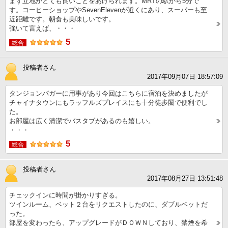
まず立地がとても良いことをあげられます。MRTの駅から5分で
す。コーヒーショップやSevenElevenが近くにあり、スーパーも至
近距離です。朝食も美味しいです。
強いて言えば、・・・
5
総合
投稿者さん
2017年09月07日 18:57:09
タンジョンパガーに用事があり今回はこちらに宿泊を決めましたが
チャイナタウンにもラッフルズプレイスにも十分徒歩圏で便利でし
た。
お部屋は広く清潔でバスタブがあるのも嬉しい。
・・・
5
総合
投稿者さん
2017年08月27日 13:51:48
チェックインに時間が掛かりすぎる。
ツインルーム、ベット２台をリクエストしたのに、ダブルベットだ
った。
部屋を変わったら、アップグレードがＤＯＷＮしており、禁煙を希