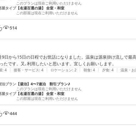
このプランは現在ご利用いただけません
部屋タイプ
【名湯百選の湯】 全室・和室
この部屋は現在ご利用いただけません
514
月9日から15日の日程でお世話になりました。温泉は源泉掛け流しで最
ったです。又､利用したいと思います。宜しくお願いします。
|
|
|
|
|
屋
:
4
接客・サービス
:
4
ロケーション
:
2
朝食
:
4
夕食
:
4
温泉・お
宿泊プラン
【湯治】4〜7連泊 割引プラン♪
このプランは現在ご利用いただけません
部屋タイプ
【名湯百選の湯】 全室・和室
この部屋は現在ご利用いただけません
444