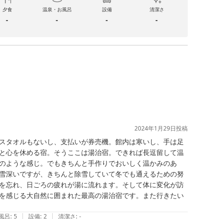
夕食
温泉・お風呂
設備
清潔さ
-
-
-
-
2024年1月29日
投稿
スタオルもないし、支払いが券売機。館内は寒いし、手は足
と心を休める宿。そうここは湯治宿。できれば長逗留して温
のような感じ。でもきちんと手作りでおいしく温かみのあ
雪深いですが、きちんと除雪していて冬でも通えるための努
を忘れ、日ごろの疲れが湯に流れます。そして体に変化が訪
を感じる大自然に囲まれた最高の湯治宿です。また行きたい
|
|
風呂
:
5
設備
:
2
清潔さ
:
-