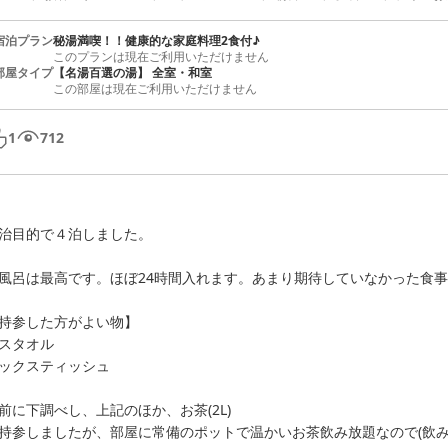
宿泊プラン
秘湯満喫！！健康的な家庭料理2食付♪
このプランは現在ご利用いただけません
部屋タイプ
【名湯百選の湯】 全室・和室
この部屋は現在ご利用いただけません
1
712
治目的で４泊しました。

風呂は最高です。ほぼ24時間入れます。あまり期待していなかった食事
持参した方がよい物】

スタオル

ックスティッシュ

前に下調べし、上記のほか、お茶(2L)

持参しましたが、部屋に常備のポットで温かいお茶飲み放題なので(飲