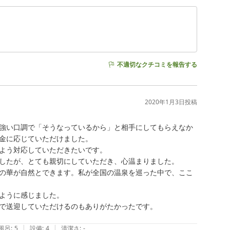
不適切なクチコミを報告する
2020年1月3日
投稿
強い口調で「そうなっているから」と相手にしてもらえなか
金に応じていただけました。

よう対応していただきたいです。

したが、とても親切にしていただき、心温まりました。

の華が自然とできます。私が全国の温泉を巡った中で、ここ
ように感じました。

で送迎していただけるのもありがたかったです。

|
|
風呂
:
5
設備
:
4
清潔さ
:
-