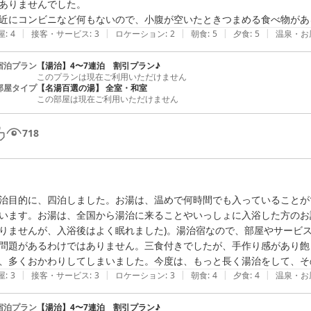
ありませんでした。

近にコンビニなど何もないので、小腹が空いたときつまめる食べ物があ
|
|
|
|
|
屋
:
4
接客・サービス
:
3
ロケーション
:
2
朝食
:
5
夕食
:
5
温泉・お
宿泊プラン
【湯治】4〜7連泊 割引プラン♪
このプランは現在ご利用いただけません
部屋タイプ
【名湯百選の湯】 全室・和室
この部屋は現在ご利用いただけません
718
治目的に、四泊しました。お湯は、温めで何時間でも入っていることが
います。お湯は、全国から湯治に来ることやいっしょに入浴した方のお
りませんが、入浴後はよく眠れました)。湯治宿なので、部屋やサービ
問題があるわけではありません。三食付きでしたが、手作り感があり飽
、多くおかわりしてしまいました。今度は、もっと長く湯治をして、そ
|
|
|
|
|
屋
:
3
接客・サービス
:
3
ロケーション
:
3
朝食
:
4
夕食
:
4
温泉・お
宿泊プラン
【湯治】4〜7連泊 割引プラン♪