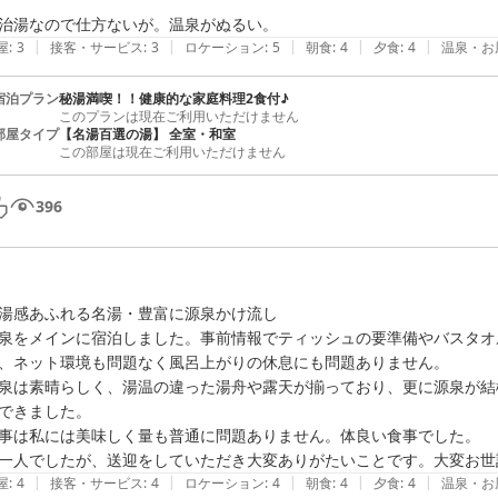
治湯なので仕方ないが。温泉がぬるい。
|
|
|
|
|
屋
:
3
接客・サービス
:
3
ロケーション
:
5
朝食
:
4
夕食
:
4
温泉・お
宿泊プラン
秘湯満喫！！健康的な家庭料理2食付♪
このプランは現在ご利用いただけません
部屋タイプ
【名湯百選の湯】 全室・和室
この部屋は現在ご利用いただけません
396
湯感あふれる名湯・豊富に源泉かけ流し

泉をメインに宿泊しました。事前情報でティッシュの要準備やバスタオ
、ネット環境も問題なく風呂上がりの休息にも問題ありません。

泉は素晴らしく、湯温の違った湯舟や露天が揃っており、更に源泉が結
できました。

事は私には美味しく量も普通に問題ありません。体良い食事でした。

|
|
|
|
|
屋
:
4
接客・サービス
:
4
ロケーション
:
4
朝食
:
4
夕食
:
4
温泉・お