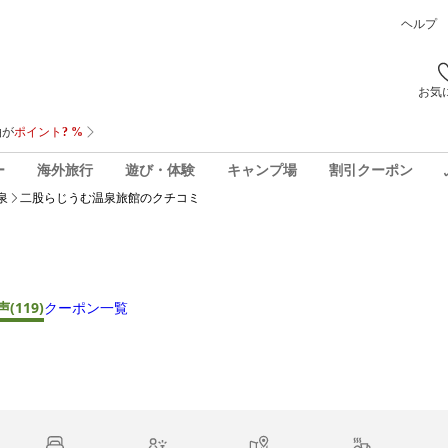
ヘルプ
お気
ー
海外旅行
遊び・体験
キャンプ場
割引クーポン
泉
二股らじうむ温泉旅館
のクチコミ
声
(119)
クーポン一覧