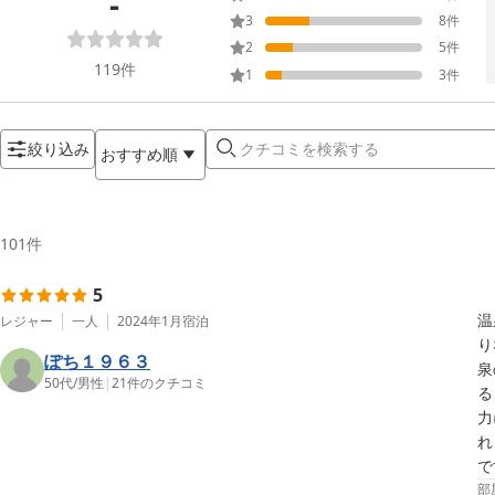
-
3
8
件
2
5
件
119
件
1
3
件
絞り込み
おすすめ順
101
件
5
温
レジャー
一人
2024年1月
宿泊
り
ぽち１９６３
泉
50代
/
男性
|
21
件のクチコミ
る
力
れ
で
部