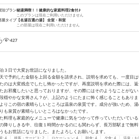
宿泊プラン
秘湯満喫！！健康的な家庭料理2食付♪
このプランは現在ご利用いただけません
部屋タイプ
【名湯百選の湯】 全室・和室
この部屋は現在ご利用いただけません
427
泊３日で大変お世話になりました。

天で予約した金額を上回る金額を請求され、説明を求めても、一度目は
たのは大変残念でしたし怖かったですが、再度説明を求めた際には、返
たお邪魔したいと思っておりますが、その際にはそのようなことがない
段穏やかな女将さん？が、上記のようにたまに怖く感じることもありま
よりこの宿の素晴らしいところは温泉の泉質です。成分が強いため、湯
りも泉質が素晴らしいところはなかったです。

た料理も家庭的なメニューで健康に気をつかって作っていただいている
の降りしきる中、往復１時間かかるのにも関わらず、長万部駅まで無料
うもお世話になりました。またよろしくお願いします。
|
|
|
|
|
屋
:
4
接客・サービス
:
2
ロケーション
:
4
朝食
:
4
夕食
:
4
温泉・お