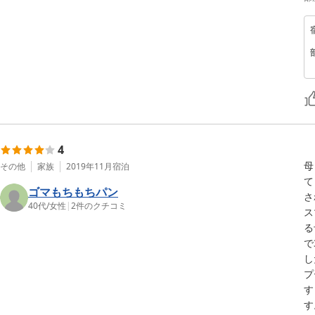
4
母
その他
家族
2019年11月
宿泊
て
ゴマもちもちパン
さ
40代
/
女性
|
2
件のクチコミ
ス
る
で
し
プ
す
す