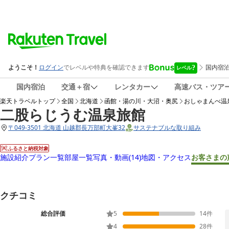
国内宿泊
交通＋宿
レンタカー
高速バス・ツア
楽天トラベルトップ
全国
北海道
函館・湯の川・大沼・奥尻
おしゃまんべ温
二股らじうむ温泉旅館
〒
049-3501 北海道 山越郡長万部町大峯32
サステナブルな取り組み
ふるさと納税対象
施設紹介
プラン一覧
部屋一覧
写真・動画
(14)
地図・アクセス
お客さまの
クチコミ
総合評価
5
14
件
4
28
件