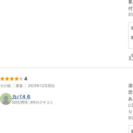
要
付
部
4
湯
その他
家族
2023年12月
宿泊
思
カバ４６
あ
50代
/
男性
|
4
件のクチコミ
に
り
部