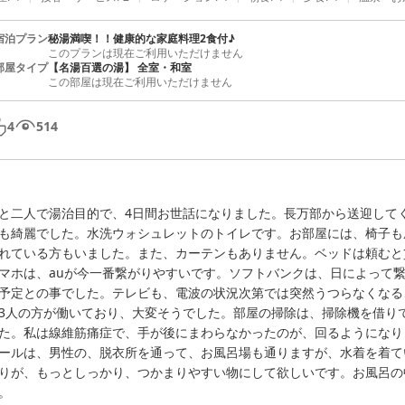
宿泊プラン
秘湯満喫！！健康的な家庭料理2食付♪
このプランは現在ご利用いただけません
部屋タイプ
【名湯百選の湯】 全室・和室
この部屋は現在ご利用いただけません
4
514
と二人で湯治目的で、4日間お世話になりました。長万部から送迎して
も綺麗でした。水洗ウォシュレットのトイレです。お部屋には、椅子も
れている方もいました。また、カーテンもありません。ベッドは頼むと
マホは、auが今一番繋がりやすいです。ソフトバンクは、日によって繋
予定との事でした。テレビも、電波の状況次第では突然うつらなくなる
3人の方が働いており、大変そうでした。部屋の掃除は、掃除機を借り
た。私は線維筋痛症で、手が後にまわらなかったのが、回るようになりま
ールは、男性の、脱衣所を通って、お風呂場も通りますが、水着を着て
りが、もっとしっかり、つかまりやすい物にして欲しいです。お風呂の
。
