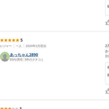
5
2
レジャー
一人
2024年2月
宿泊
か
あっちゃん2890
部
60代
/
男性
|
3
件のクチコミ
3