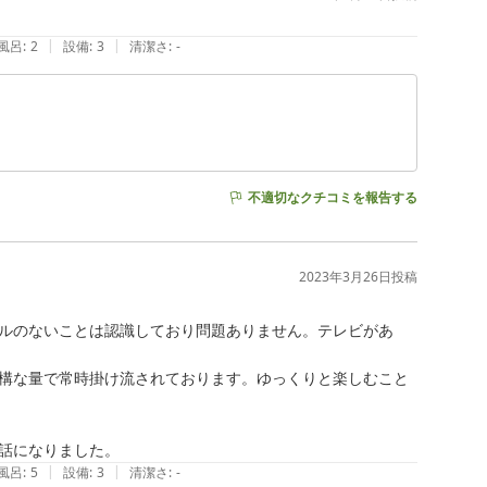
|
|
風呂
:
2
設備
:
3
清潔さ
:
-
不適切なクチコミを報告する
2023年3月26日
投稿
ルのないことは認識しており問題ありません。テレビがあ
構な量で常時掛け流されております。ゆっくりと楽しむこと
|
|
風呂
:
5
設備
:
3
清潔さ
:
-