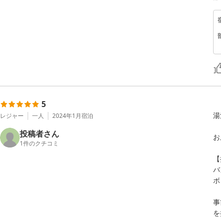
5
湯
レジャー
一人
2024年1月
宿泊
投稿者さん
お
1
件のクチコミ
【
バ
ボ
事
を