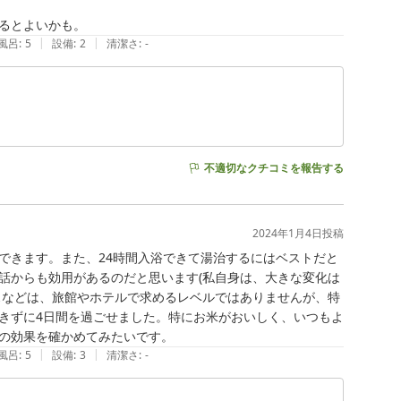
るとよいかも。
|
|
風呂
:
5
設備
:
2
清潔さ
:
-
不適切なクチコミを報告する
2024年1月4日
投稿
できます。また、24時間入浴できて湯治するにはベストだと
話からも効用があるのだと思います(私自身は、大きな変化は
スなどは、旅館やホテルで求めるレベルではありませんが、特
きずに4日間を過ごせました。特にお米がおいしく、いつもよ
の効果を確かめてみたいです。
|
|
風呂
:
5
設備
:
3
清潔さ
:
-