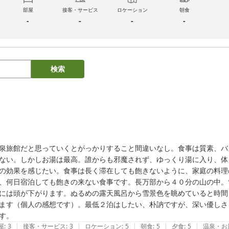
部屋
接客・サービス
ロケーション
朝食
-
-
-
-
検索
泉旅館だと思っていくとがっかりすること間違いなし。食事は質素、バ
ない。しかしお湯は最高。誰からも邪魔されず、ゆっくり湯に入り、体
の効果を感じたい。食事は長く滞在しても飽きないように、家庭の料理
、何日宿泊しても飽きの来ない食事です。長万部から４０分の山の中。
には頭が下がります。ぬるめの露天風呂から雪景色を眺めていると時間
ます（個人の感想です）。最低２泊はしたい、朴訥ですが、深い優しさ
す。
|
|
|
|
|
屋
:
3
接客・サービス
:
3
ロケーション
:
5
朝食
:
5
夕食
:
5
温泉・お