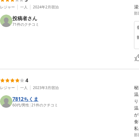
湯
レジャー
一人
2024年2月
宿泊
部
投稿者さん
71
件のクチコミ
4
秘
レジャー
一人
2023年3月
宿泊
温
7812ちくま
り
60代
/
男性
|
21
件のクチコミ
温
が
食
部