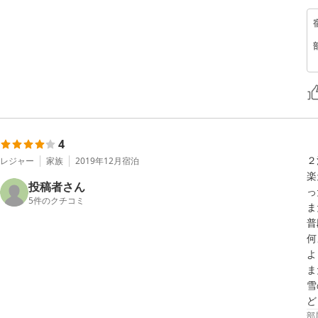
4
２
レジャー
家族
2019年12月
宿泊
楽
投稿者さん
っ
5
件のクチコミ
ま
普
何
よ
ま
雪
ど
部