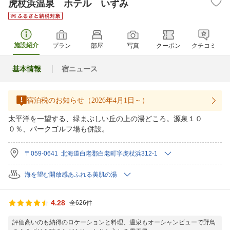
虎杖浜温泉 ホテル いずみ
施設紹介
プラン
部屋
写真
クーポン
クチコミ
基本情報
宿ニュース
宿泊税のお知らせ（2026年4月1日～）
太平洋を一望する、緑まぶしい丘の上の湯どころ。源泉１０
０％、パークゴルフ場も併設。
〒059-0641 北海道白老郡白老町字虎杖浜312-1
海を望む開放感あふれる美肌の湯
4.28
全626件
評価高いのも納得のロケーションと料理、温泉もオーシャンビューで野鳥