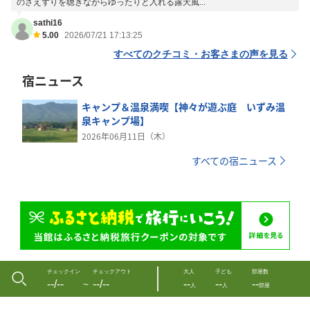
のさえずりを聴きながらゆったりと入れる露天風...
sathi16
5.00
2026/07/21 17:13:25
すべてのクチコミ・お客さまの声を見る
宿ニュース
キャンプ＆温泉満喫【神々が遊ぶ庭 いずみ温
泉キャンプ場】
2026年06月11日（木）
すべての宿ニュース
チェックイン
チェックアウト
大人
子ども
部屋数
--/--
--/--
--
--
--
〜
人
人
部屋