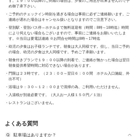
す。１９：００以降のご到着の場合は、夕食のご用意が出来ませんので予
め御了承下さい。
ご予約のチェックイン時刻を過ぎる場合は事前に必ずご連絡願います。ご
連絡が遅れた場合はキャンセル扱いとなりますのでご注意下さい。
登別駅・登別バス停⇔ホテルまで無料送迎有（時間：8時～18時迄）時間
により伺えない場合もございますので、事前にご連絡をお願いいたしま
す。※当日は要電話連絡 ※お問合せ時間は8時～17時迄
幼児の夕食はお子様ランチです。朝食は大人同様です。但し、当日ご予約
の場合、幼児の夕食は大人同様です。予めご了承願います。
朝食付きプランで１９：００以降の到着で、ご連絡が無かった場合は翌日
朝食提供希望時間に対応できない場合があります。
門限は２３時です。（２３：００～翌日６：００間 ホテル入口施錠、外
出不可）
浴場は９：３０～１２：００まで清掃の為、ご利用いただけません。
入湯税が別途必要です。（大人お一人様１５０円／１泊）
レストランはございません。
よくある質問
駐車場はありますか？