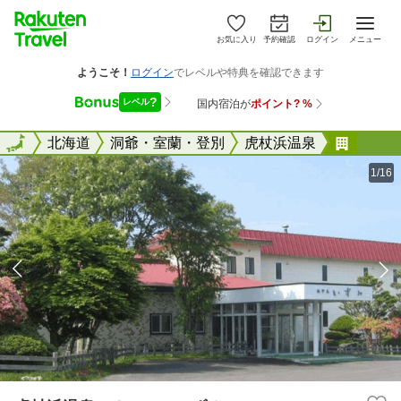
お気に入り
予約確認
ログイン
メニュー
全国
全国
北海道
洞爺・室蘭・登別
虎杖浜温泉
虎杖浜
1/16