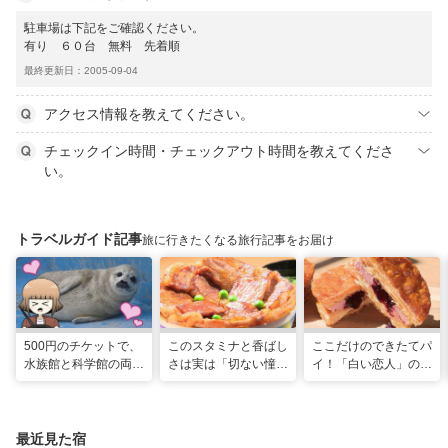
駐車場は下記をご確認ください。
有り ６０台 無料 先着順
最終更新日：2005-09-04
アクセス情報を教えてください。
チェックイン時間・チェックアウト時間を教えてくださ
い。
トラベルガイド記事
旅に行きたくなる旅行記事をお届け
500円のチケットで、
このスタミナと香ばし
ここだけのできたてパ
水族館と科学館の両方
さは実は「切ない憧
イ！「白い恋人」の石
入れる！？お得感満載
れ」だった…！北海道
屋製菓直営初のオープ
の超穴場スポット！
グルメ「豚丼」のヒミ
ンキッチンが函館に
ツ
最近見た宿