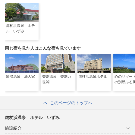
虎杖浜温泉 ホテ
ル いずみ
同じ宿を見た人はこんな宿も見ています
蟠渓温泉 湯人家
登別温泉 登別万
虎杖浜温泉ホテル
心のリゾー
世閣
の別邸ふる
このページのトップへ
虎杖浜温泉 ホテル いずみ
施設紹介