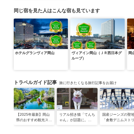
同じ宿を見た人はこんな宿も見ています
ホテルグランヴィア岡山
ヴィアイン岡山（ＪＲ西日本グ
岡
ループ）
トラベルガイド記事
旅に行きたくなる旅行記事をお届け
【2025年最新】岡山
リアル招き猫「てんち
国産ジーンズの聖
県のおすすめ観光スポ
ゃん」が話題に。
「倉敷デニムスト
ット43選！おもちゃ
1200年以上前に創建
ト」＆「児島ジー
王国など定番から穴場
された、岡山県真庭市
ストリート」で運