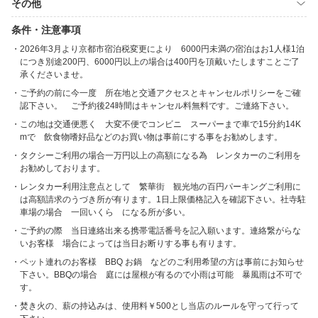
その他
条件・注意事項
2026年3月より京都市宿泊税変更により 6000円未満の宿泊はお1人様1泊
につき別途200円、6000円以上の場合は400円を頂戴いたしますことご了
承くださいませ。
ご予約の前に今一度 所在地と交通アクセスとキャンセルポリシーをご確
認下さい。 ご予約後24時間はキャンセル料無料です。ご連絡下さい。
この地は交通便悪く 大変不便でコンビニ スーパーまで車で15分約14K
mで 飲食物嗜好品などのお買い物は事前にする事をお勧めします。
タクシーご利用の場合一万円以上の高額になる為 レンタカーのご利用を
お勧めしております。
レンタカー利用注意点として 繁華街 観光地の百円パーキングご利用に
は高額請求のうづき所が有ります。1日上限価格記入を確認下さい。社寺駐
車場の場合 一回いくら になる所が多い。
ご予約の際 当日連絡出来る携帯電話番号を記入願います。連絡繋がらな
いお客様 場合によっては当日お断りする事も有ります。
ペット連れのお客様 BBQ お鍋 などのご利用希望の方は事前にお知らせ
下さい。BBQの場合 庭には屋根が有るので小雨は可能 暴風雨は不可で
す。
焚き火の、薪の持込みは、使用料￥500とし当店のルールを守って行って