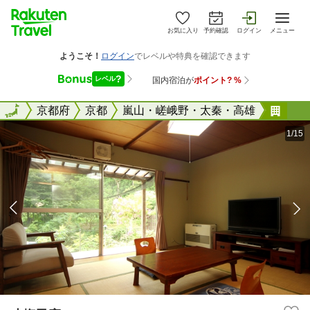
お気に入り
予約確認
ログイン
メニュー
全国
全国
京都府
京都
嵐山・嵯峨野・太秦・高雄
小塩
1/15