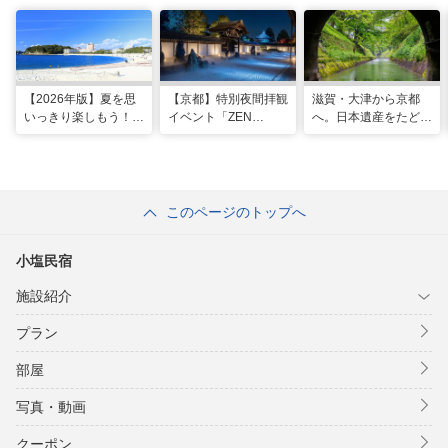
【2026年版】夏を思
【京都】特別夜間拝観
滋賀・大津から京都
いっきり楽しもう！関
イベント「ZEN
へ。日本遺産をたどる
西のおすすめ海水浴
NIGHT 東福寺」が開
「びわ湖疏水船」の水
場・ビーチ18選
催！ “脳をととのえ
路旅
る”没入型サウンドア
ートナイトを
このページのトップへ
小塩民宿
施設紹介
プラン
部屋
写真・動画
クーポン