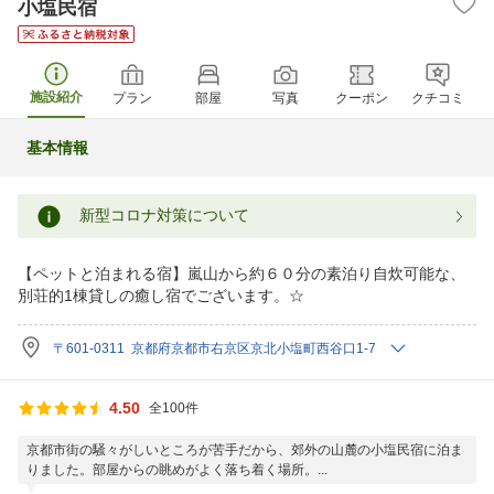
小塩民宿
施設紹介
プラン
部屋
写真
クーポン
クチコミ
基本情報
新型コロナ対策について
【ペットと泊まれる宿】嵐山から約６０分の素泊り自炊可能な、
別荘的1棟貸しの癒し宿でございます。☆
〒601-0311 京都府京都市右京区京北小塩町西谷口1-7
4.50
全100件
京都市街の騒々がしいところが苦手だから、郊外の山麓の小塩民宿に泊ま
りました。部屋からの眺めがよく落ち着く場所。...