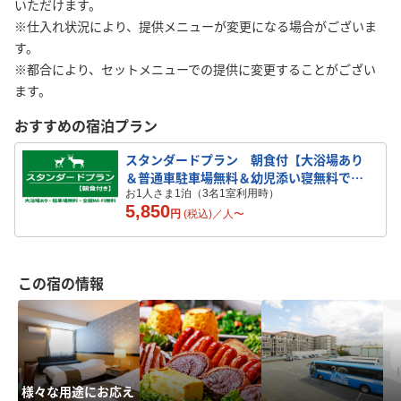
いただけます。
※仕入れ状況により、提供メニューが変更になる場合がございま
す。
※都合により、セットメニューでの提供に変更することがござい
ます。
おすすめの宿泊プラン
スタンダードプラン 朝食付【大浴場あり
＆普通車駐車場無料＆幼児添い寝無料でお
気軽ステイ♪】
お1人さま1泊（3名1室利用時）
5,850
円
(税込)／
人
〜
この宿の情報
様々な用途にお応え