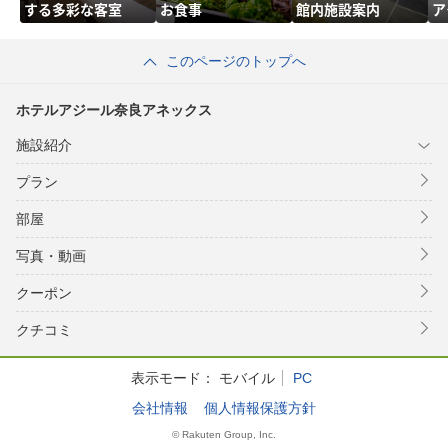
する多彩な客室
お食事
館内施設案内
ア
このページのトップへ
ホテルアジール奈良アネックス
施設紹介
プラン
部屋
写真・動画
クーポン
クチコミ
表示モード：
モバイル
PC
会社情報
個人情報保護方針
© Rakuten Group, Inc.