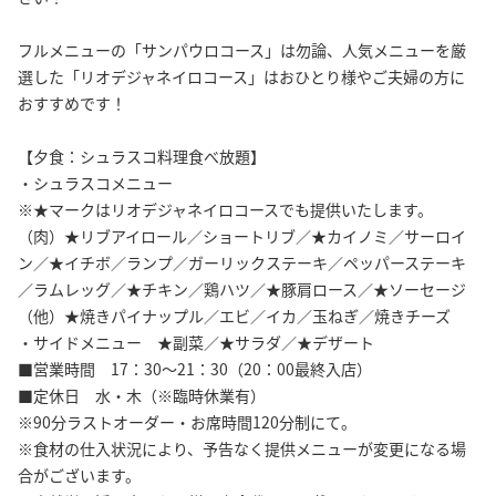
フルメニューの「サンパウロコース」は勿論、人気メニューを厳
選した「リオデジャネイロコース」はおひとり様やご夫婦の方に
おすすめです！
【夕食：シュラスコ料理食べ放題】
・シュラスコメニュー
※★マークはリオデジャネイロコースでも提供いたします。
（肉）★リブアイロール／ショートリブ／★カイノミ／サーロイ
ン／★イチボ／ランプ／ガーリックステーキ／ペッパーステーキ
／ラムレッグ／★チキン／鶏ハツ／★豚肩ロース／★ソーセージ
（他）★焼きパイナップル／エビ／イカ／玉ねぎ／焼きチーズ
・サイドメニュー ★副菜／★サラダ／★デザート
■営業時間 17：30～21：30（20：00最終入店）
■定休日 水・木（※臨時休業有）
※90分ラストオーダー・お席時間120分制にて。
※食材の仕入状況により、予告なく提供メニューが変更になる場
合がございます。