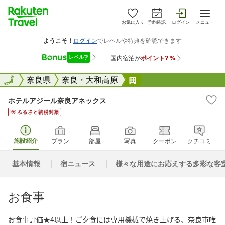
お気に入り
予約確認
ログイン
メニュー
全国
全国
奈良県
奈良・大和高原
ホテルアジール奈良ア
ホテルアジール奈良アネックス
施設紹介
プラン
部屋
写真
クーポン
クチコミ
基本情報
宿ニュース
様々な用途にお応えする多彩な客
お食事
お食事評価★4以上！ご夕食には専用機械で焼き上げる、奈良市唯