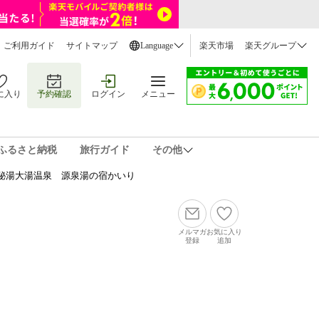
ご利用ガイド
サイトマップ
Language
楽天市場
楽天グループ
に入り
予約確認
ログイン
メニュー
ふるさと納税
旅行ガイド
その他
秘湯大湯温泉 源泉湯の宿かいり
メルマガ
お気に入り
登録
追加