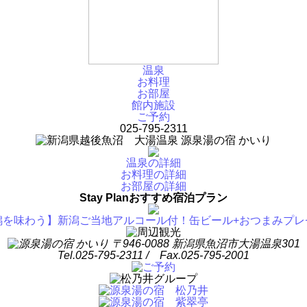
温泉
お料理
お部屋
館内施設
ご予約
025-795-2311
温泉の詳細
お料理の詳細
お部屋の詳細
Stay Plan
おすすめ宿泊プラン
潟を味わう】新潟ご当地アルコール付！缶ビール+おつまみプレ
〒946-0088 新潟県魚沼市大湯温泉301
Tel.025-795-2311 / Fax.025-795-2001