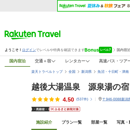
国内宿泊
交通＋宿
レンタカー
高速バス・ツア
楽天トラベルトップ
全国
新潟県
魚沼・十日町・津南
越後大湯温泉 源泉湯の宿
4.50
(
537
件)
〒946-0088新
施設紹介
プラン一覧
部屋一覧
写真・動