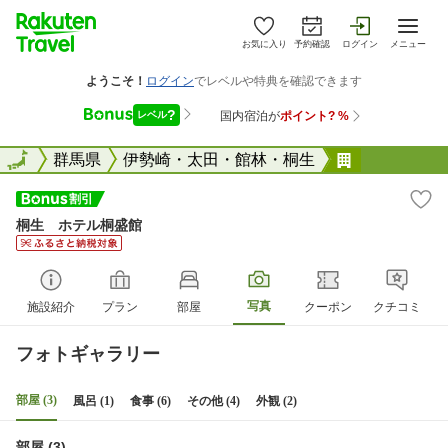
お気に入り
予約確認
ログイン
メニュー
全国
全国
群馬県
伊勢崎・太田・館林・桐生
桐生 ホテ
桐生 ホテル桐盛館
写真
施設紹介
プラン
部屋
クーポン
クチコミ
フォトギャラリー
部屋 (3)
風呂 (1)
食事 (6)
その他 (4)
外観 (2)
部屋 (3)