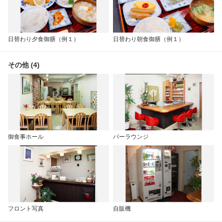
日替わり夕食御膳（例１）
日替わり朝食御膳（例１）
その他 (4)
御食事ホール
バーラウンジ
フロント写真
自販機