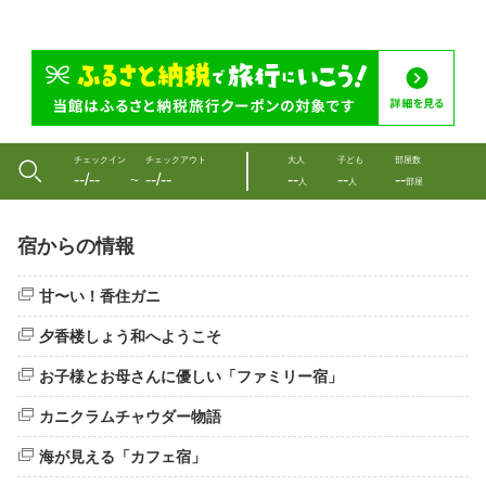
チェックイン
チェックアウト
大人
子ども
部屋数
--/--
--/--
--
--
--
〜
人
人
部屋
宿からの情報
甘〜い！香住ガニ
夕香楼しょう和へようこそ
お子様とお母さんに優しい「ファミリー宿」
カニクラムチャウダー物語
海が見える「カフェ宿」