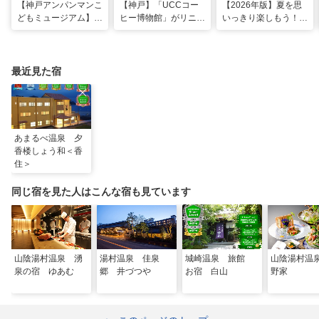
【神戸アンパンマンこ
【神戸】「UCCコー
【2026年版】夏を思
どもミュージアム】夏
ヒー博物館」がリニュ
いっきり楽しもう！関
季限定「水あそびひろ
ーアル！完全予約制で
西のおすすめ海水浴
ば」がオープン！びし
体験満載
場・ビーチ18選
ょ濡れになって暑さを
ふき飛ばそう
最近見た宿
あまるべ温泉 夕
香楼しょう和＜香
住＞
同じ宿を見た人はこんな宿も見ています
山陰湯村温泉 湧
湯村温泉 佳泉
城崎温泉 旅館
山陰湯村温
泉の宿 ゆあむ
郷 井づつや
お宿 白山
野家