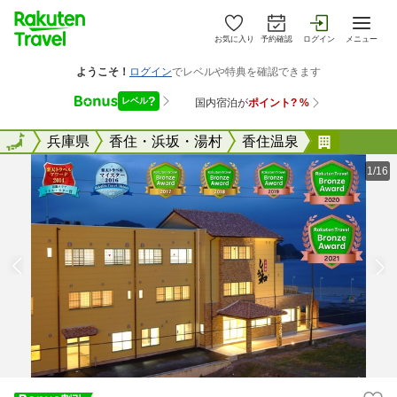
お気に入り
予約確認
ログイン
メニュー
全国
全国
兵庫県
香住・浜坂・湯村
香住温泉
あまるべ
1/16