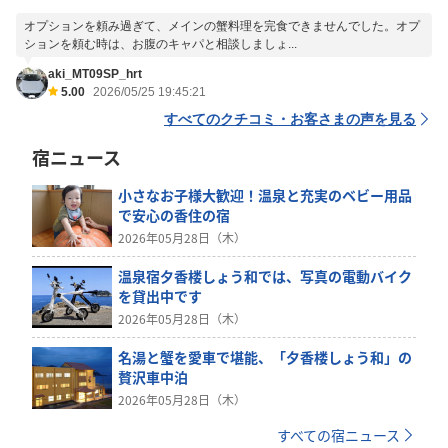
オプションを頼み過ぎて、メインの蟹料理を完食できませんでした。オプ
ションを頼む時は、お腹のキャパと相談しましょ...
aki_MT09SP_hrt
5.00
2026/05/25 19:45:21
すべてのクチコミ・お客さまの声を見る
宿ニュース
小さなお子様大歓迎！温泉と充実のベビー用品
で安心の香住の宿
2026年05月28日（木）
温泉宿夕香楼しょう和では、写真の電動バイク
を貸出中です
2026年05月28日（木）
名湯と蟹を愛車で堪能、「夕香楼しょう和」の
贅沢車中泊
2026年05月28日（木）
すべての宿ニュース