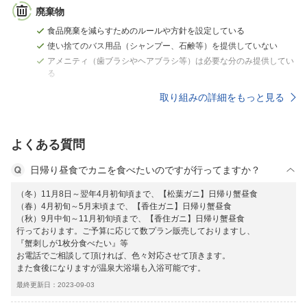
廃棄物
食品廃棄を減らすためのルールや方針を設定している
使い捨てのバス用品（シャンプー、石鹸等）を提供していない
アメニティ（歯ブラシやヘアブラシ等）は必要な分のみ提供してい
る
取り組みの詳細をもっと見る
よくある質問
日帰り昼食でカニを食べたいのですが行ってますか？
（冬）11月8日～翌年4月初旬頃まで、【松葉ガニ】日帰り蟹昼食
（春）4月初旬～5月末頃まで、【香住ガニ】日帰り蟹昼食
（秋）9月中旬～11月初旬頃まで、【香住ガニ】日帰り蟹昼食
行っております。ご予算に応じて数プラン販売しておりますし、
『蟹刺しが1枚分食べたい』等
お電話でご相談して頂ければ、色々対応させて頂きます。
また食後になりますが温泉大浴場も入浴可能です。
最終更新日：2023-09-03