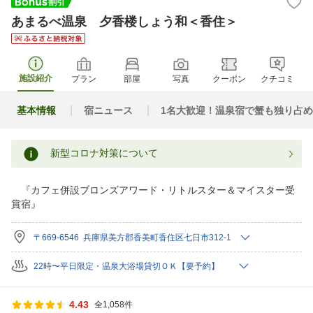
あまるべ温泉 夕香楼しょう和＜香住＞
施設紹介
プラン
部屋
写真
クーポン
クチコミ
基本情報
宿ニュース
1名大歓迎！温泉宿で蟹も独り占
新型コロナ対策について
『カフェ併設ブロンズアワード・リトルスター＆マイスター受
賞宿』
〒669-6546 兵庫県美方郡香美町香住区七日市312-1
22時〜平日限定・温泉大浴場貸切ＯＫ【要予約】
4.43
全1,058件