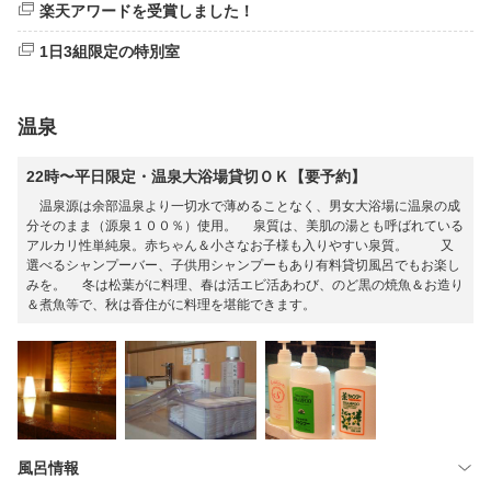
楽天アワードを受賞しました！
1日3組限定の特別室
温泉
22時〜平日限定・温泉大浴場貸切ＯＫ【要予約】
温泉源は余部温泉より一切水で薄めることなく、男女大浴場に温泉の成
分そのまま（源泉１００％）使用。 泉質は、美肌の湯とも呼ばれている
アルカリ性単純泉。赤ちゃん＆小さなお子様も入りやすい泉質。 又
選べるシャンプーバー、子供用シャンプーもあり有料貸切風呂でもお楽し
みを。 冬は松葉がに料理、春は活エビ活あわび、のど黒の焼魚＆お造り
＆煮魚等で、秋は香住がに料理を堪能できます。
風呂情報