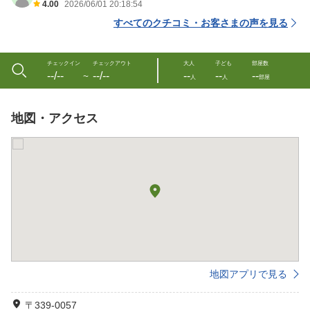
4.00
2026/06/01 20:18:54
すべてのクチコミ・お客さまの声を見る
チェックイン
チェックアウト
大人
子ども
部屋数
--/--
--/--
--
--
--
〜
人
人
部屋
地図・アクセス
地図アプリで見る
〒339-0057