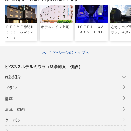
ＤＥＲＭＥ神明Ｈ
ホテルメイツ上尾
ＨＯＴＥＬ ＧＡ
むさしのグ
ｏｔｅｌ＆Ｗｅｅ
ＬＡＸＹ ＰＯＤ
ホテル＆ス
ｋｌｙ
このページのトップへ
ビジネスホテルミウラ（料亭鮒又 併設）
施設紹介
プラン
部屋
写真・動画
クーポン