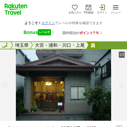
お気に入り
予約確認
ログイン
メニュー
全国
全国
埼玉県
大宮・浦和・川口・上尾
ビジネスホテ
1/3