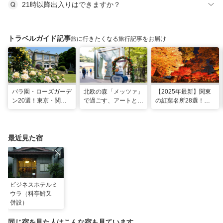
21時以降出入りはできますか？
トラベルガイド記事
旅に行きたくなる旅行記事をお届け
バラ園・ローズガーデ
北欧の森「メッツァ」
【2025年最新】関東
ン20選！東京・関東
で過ごす、アートとム
の紅葉名所28選！
の名所をご紹介
ーミンの物語の世界に
2025年見頃やライト
浸る湖畔の休日
アップ情報も
最近見た宿
ビジネスホテルミ
ウラ（料亭鮒又
併設）
同じ宿を見た人はこんな宿も見ています