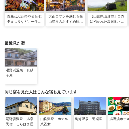
青森ねぶた祭や仙台七
大正ロマンを感じる銀
【山形県山形市】自然
夕まつりなど、一生に
山温泉のおすすめ観光
に抱かれた温泉地・蔵
一度は行きたい！東北
スポット13選！散策
王で過ごす、スローな
の夏祭り
や食べ歩きも
ヒーリング旅
最近見た宿
湯野浜温泉 真砂
子屋
同じ宿を見た人はこんな宿も見ています
湯野浜温泉 温泉
由良温泉 ホテル
鳥海温泉 遊楽里
湯野浜ホテ
民宿 しらはま屋
八乙女