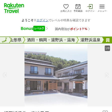
お気に入り
予約確認
ログイン
メニュー
全国
全国
山形県
酒田・鶴岡・湯野浜・温海
湯野浜温泉
1/9