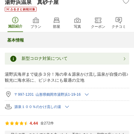
湯野浜温泉 真砂子屋
施設紹介
プラン
部屋
写真
クーポン
クチコミ
基本情報
新型コロナ対策について
湯野浜海岸まで徒歩３分！海の幸＆源泉かけ流し温泉が自慢の宿♪
観光に海水浴に、ビジネスにも最適の立地
〒997-1201 山形県鶴岡市湯野浜1-19-16
源泉１００％のかけ流しの湯
4.44
全272件