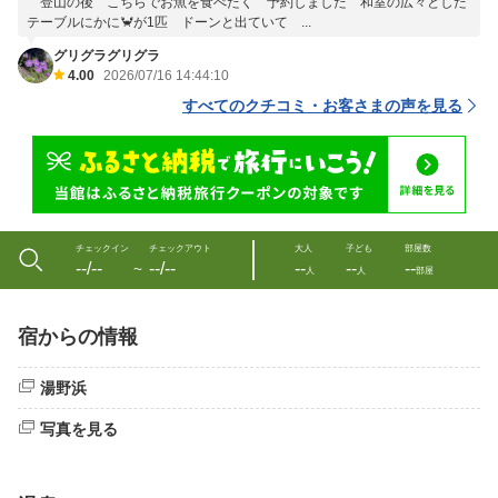
登山の後 こちらでお魚を食べたく 予約しました 和室の広々とした
テーブルにかに🦀が1匹 ドーンと出ていて ...
グリグラグリグラ
4.00
2026/07/16 14:44:10
すべてのクチコミ・お客さまの声を見る
チェックイン
チェックアウト
大人
子ども
部屋数
--/--
--/--
--
--
--
〜
人
人
部屋
宿からの情報
湯野浜
写真を見る