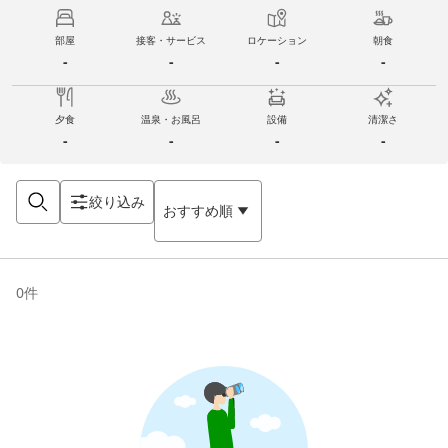
部屋
接客・サービス
ロケーション
朝食
-
-
-
-
夕食
温泉・お風呂
設備
清潔さ
-
-
-
-
絞り込み
おすすめ順
0
件