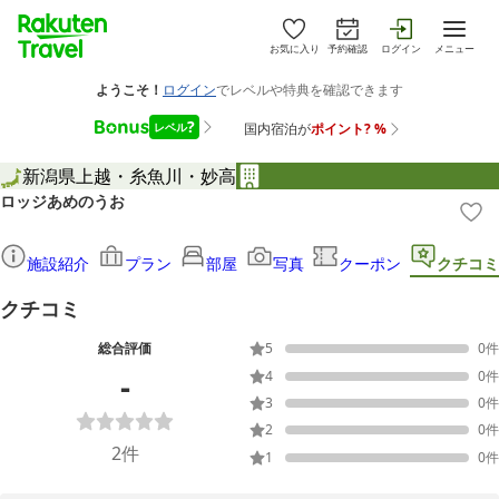
お気に入り
予約確認
ログイン
メニュー
新潟県
上越・糸魚川・妙高
ロッジあめのうお
施設紹介
プラン
部屋
写真
クーポン
クチコミ
クチコミ
総合評価
5
0
件
-
4
0
件
3
0
件
2
0
件
2
件
1
0
件