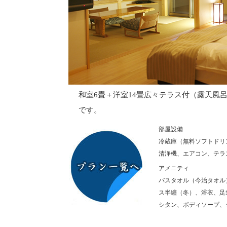
和室6畳＋洋室14畳広々テラス付（露天
です。
部屋設備
冷蔵庫（無料ソフトドリ
清浄機、エアコン、テラ
アメニティ
バスタオル（今治タオル
ス半纏（冬）、浴衣、足
シタン、ボディソープ、