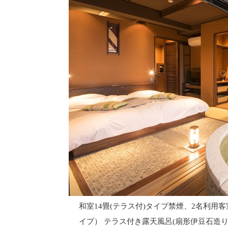
和室14畳(テラス付)タイプ禁煙、2名利
イプ） テラス付き露天風呂(扇形伊豆石造り