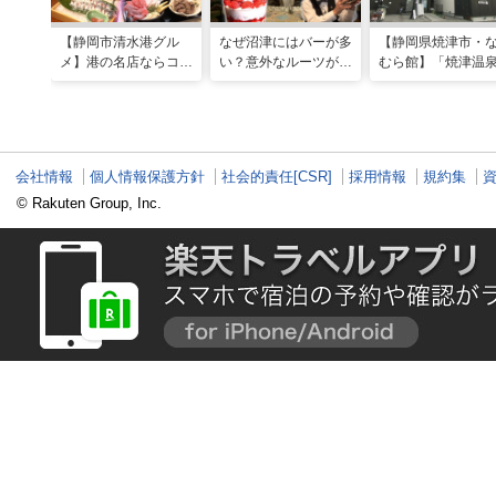
【静岡市清水港グル
なぜ沼津にはバーが多
【静岡県焼津市・
メ】港の名店ならコ
い？意外なルーツがわ
むら館】「焼津温
コ！マグロ食べ比べや
かる店へ【静岡県沼津
発祥の地で「浮遊
激レア“サバの氷室盛
市・BAR FRANK／ね
験」 開発期間3年
り”港周辺の店5選
こと白鳥】
泉商品で手がすべ
会社情報
個人情報保護方針
社会的責任[CSR]
採用情報
規約集
© Rakuten Group, Inc.