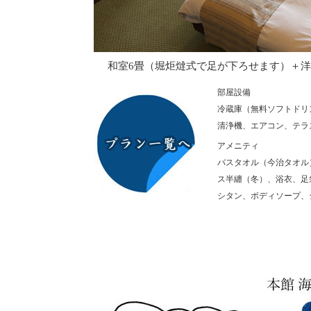
和室6畳（堀炬燵式で足が下ろせます）＋洋
部屋設備
冷蔵庫（無料ソフトドリ
清浄機、エアコン、テラ
アメニティ
バスタオル（今治タオル
ス半纏（冬）、浴衣、足
シタン、ボディソープ、