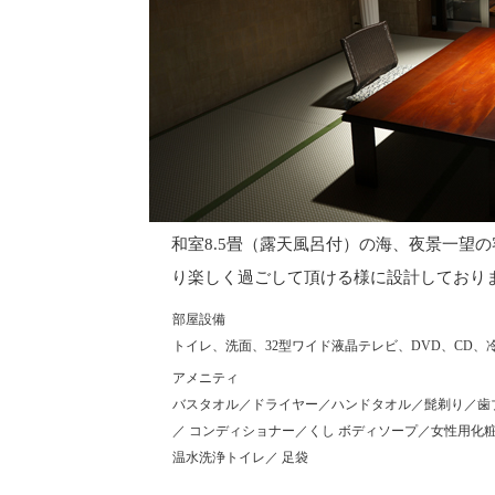
和室8.5畳（露天風呂付）の海、夜景一望
り楽しく過ごして頂ける様に設計しており
部屋設備
トイレ、洗面、32型ワイド液晶テレビ、DVD、CD
アメニティ
バスタオル／ドライヤー／ハンドタオル／髭剃り／歯
／ コンディショナー／くし ボディソープ／女性用
温水洗浄トイレ／ 足袋