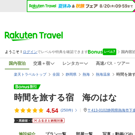
国内宿泊
交通＋宿
レンタカー
高速バス・ツアー
時間を旅す
楽天トラベルトップ
全国
静岡県
熱海
熱海温泉
時間を旅する宿 海のはな
4.54
(
250
件)
〒413-0102静岡県熱海市下多
施設紹介
プラン一覧
部屋一覧
写真・動画(250)