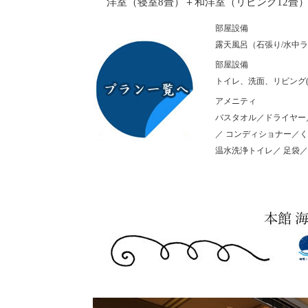
洋室（寝室8畳）＋和洋室（リビング12畳）
部屋設備
露天風呂（石張り/水中
部屋設備
トイレ、洗面、リビング(
アメニティ
バスタオル／ドライヤー
／ コンディショナー／
温水洗浄トイレ／ 足袋