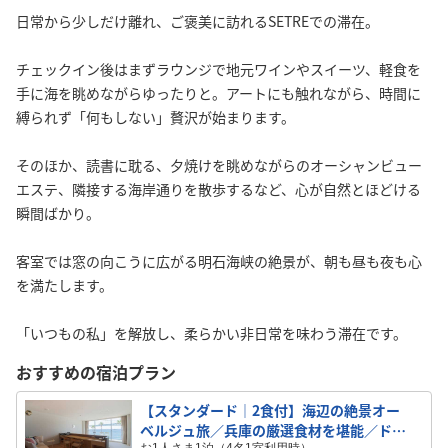
日常から少しだけ離れ、ご褒美に訪れるSETREでの滞在。
チェックイン後はまずラウンジで地元ワインやスイーツ、軽食を
手に海を眺めながらゆったりと。アートにも触れながら、時間に
縛られず「何もしない」贅沢が始まります。
そのほか、読書に耽る、夕焼けを眺めながらのオーシャンビュー
エステ、隣接する海岸通りを散歩するなど、心が自然とほどける
瞬間ばかり。
客室では窓の向こうに広がる明石海峡の絶景が、朝も昼も夜も心
を満たします。
「いつもの私」を解放し、柔らかい非日常を味わう滞在です。
おすすめの宿泊プラン
【スタンダード｜2食付】海辺の絶景オー
ベルジュ旅／兵庫の厳選食材を堪能／ドリ
お1人さま1泊（4名1室利用時）