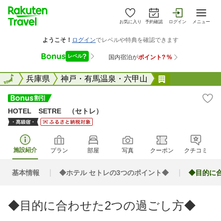
お気に入り
予約確認
ログイン
メニュー
全国
全国
兵庫県
神戸・有馬温泉・六甲山
HOTEL SE
HOTEL SETRE （セトレ）
施設紹介
プラン
部屋
写真
クーポン
クチコミ
基本情報
◆ホテル セトレの3つのポイント◆
◆目的に
◆目的に合わせた2つの過ごし方◆