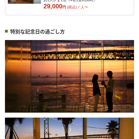
ンクオールインクルーシブ
29,000
円
(税込)／
人
〜
特別な記念日の過ごし方