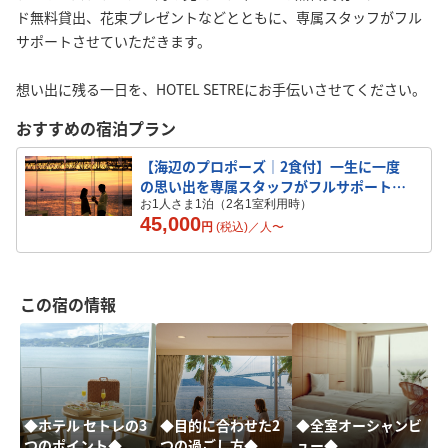
ド無料貸出、花束プレゼントなどとともに、専属スタッフがフル
サポートさせていただきます。
想い出に残る一日を、HOTEL SETREにお手伝いさせてください。
おすすめの宿泊プラン
【海辺のプロポーズ｜2食付】一生に一度
の思い出を専属スタッフがフルサポート／
夜景確約＆花束付
お1人さま1泊（2名1室利用時）
45,000
円
(税込)／
人
〜
この宿の情報
◆ホテル セトレの3
◆目的に合わせた2
◆全室オーシャンビ
つのポイント◆
つの過ごし方◆
ュー◆