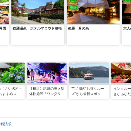
月園
強羅温泉 ホテルマロウド箱根
強羅 月の泉
大人
け
あじさい名所～
【横浜】話題の没入型
芦ノ湖の“お茶クルー
インクルー
年おすすめスポ
体験施設「ワンダリア
ズ”から最新スポット
きなあなた
選～
横浜」！親子で楽しむ
まで。進化する箱根を
「みさきま
探索ガイド
巡るおすすめモデルコ
ぷ」で楽し
ース
日
資料請求