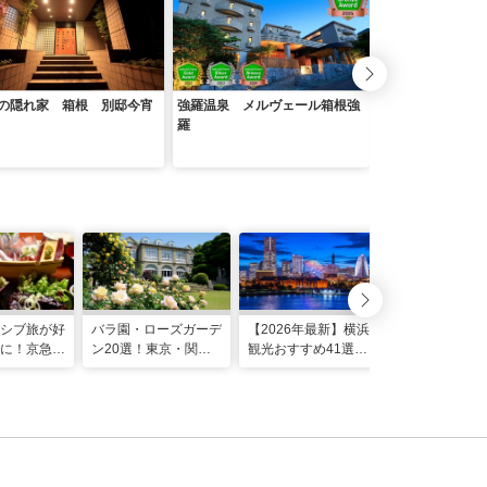
の隠れ家 箱根 別邸今宵
強羅温泉 メルヴェール箱根強
強羅彩香
羅
シブ旅が好
バラ園・ローズガーデ
【2026年最新】横浜
【2026年】
に！京急
ン20選！東京・関東
観光おすすめ41選！
の出スポット
ぐろきっ
の名所をご紹介
デートや遊び、穴場ス
む湘南の休
ポットも