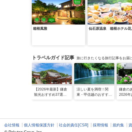
箱根風雅
仙石原温泉 箱根ホテル花
トラベルガイド記事
旅に行きたくなる旅行記事をお届
【2026年最新】鎌倉
涼しい夏を満喫！関
鎌倉の
観光おすすめ37選！
東・甲信越のおすすめ
2026
運気UP！グルメや絶
避暑地14選
ット16
景スポット、ロケ地も
会社情報
個人情報保護方針
社会的責任[CSR]
採用情報
規約集