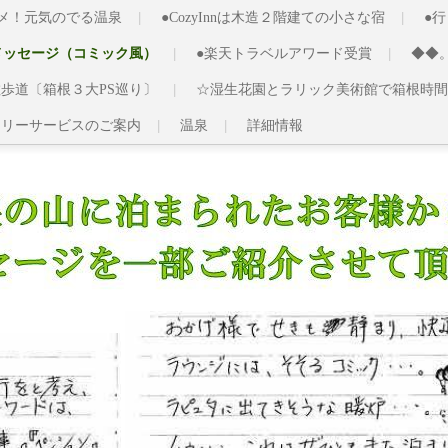
スメ！元気のでる温泉
●CozyInnは木造２階建ての小さな宿
●
メッセージ（コミック風）
●楽天トラベルアワード受賞
◆◆
歩道〔箱根３大PS巡り〕
☆湿生花園とラリック美術館で箱根時間
ャリーサービスのご案内
温泉
詳細情報