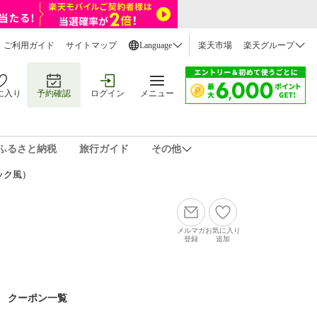
ご利用ガイド
サイトマップ
Language
楽天市場
楽天グループ
に入り
予約確認
ログイン
メニュー
ふるさと納税
旅行ガイド
その他
ック風）
メルマガ
お気に入り
登録
追加
クーポン一覧