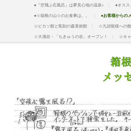
●『空飛ぶ石風呂』は夢見心地の温泉♪
●オス
●☆箱根の山☆のお食事は。。
●お客様からの
☆ピカソ館と彫刻の森美術館
☆九頭龍様への散
☆大涌谷・「ちきゅうの谷」オープン！
☆キ