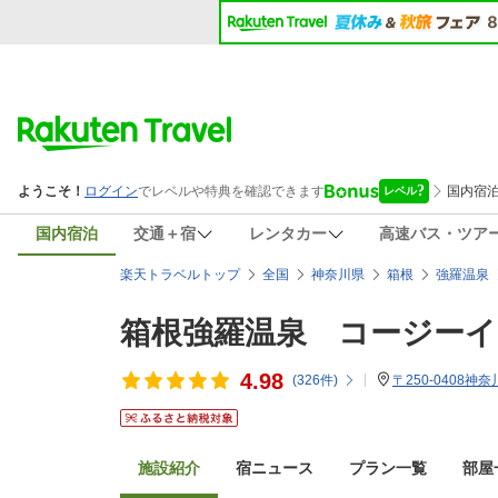
国内宿泊
交通＋宿
レンタカー
高速バス・ツア
楽天トラベルトップ
全国
神奈川県
箱根
強羅温泉
箱根強羅温泉 コージーイ
4.98
(
326
件)
〒250-0408
施設紹介
宿ニュース
プラン一覧
部屋