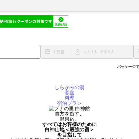
1
0
1
大人
子供
パッケージ
しらかみの湯
客室
料理
宿泊プラン
貴方を癒す、
温泉宿。
すべてはお客様のために
⽩神⼭地＜最強の宿＞
を⽬指して