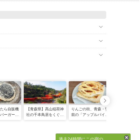
たら自販機
【青森県】髙山稲荷神
りんごの街、青森・弘
ばらまき用か
バーガーま
社の千本鳥居をくぐっ
前の「アップルパイタ
まで！地元民
化する八戸
てパワーチャージ。つ
クシー」でお店巡り！
た青森のお土
せんべいが
がる市のおすすめ歴史
コンシェルジュおすす
選。購入スポ
＆グルメスポットも紹
めのアップルパイ5選
も
介
を紹介
過去24時間にこの宿の