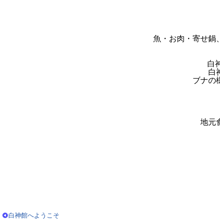
魚・お肉・寄せ鍋
白
白
ブナの
地元
白神館へようこそ