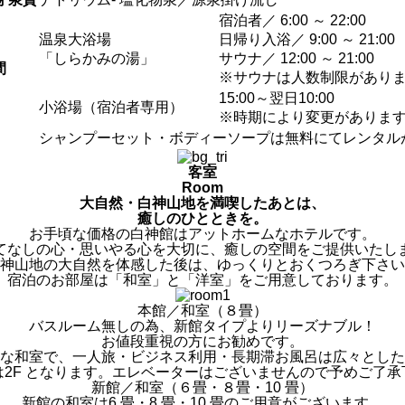
宿泊者／ 6:00 ～ 22:00
温泉大浴場
日帰り入浴／ 9:00 ～ 21:00
「しらかみの湯」
サウナ／ 12:00 ～ 21:00
間
※サウナは人数制限があり
15:00～翌日10:00
小浴場（宿泊者専用）
※時期により変更がありま
シャンプーセット・ボディーソープは無料にてレンタル
客室
Room
大自然・白神山地を満喫したあとは、
癒しのひとときを。
お手頃な価格の白神館はアットホームなホテルです。
てなしの心・思いやる心を大切に、癒しの空間をご提供いたし
神山地の大自然を体感した後は、ゆっくりとおくつろぎ下さい
宿泊のお部屋は「和室」と「洋室」をご用意しております。
本館／和室（８畳）
バスルーム無しの為、新館タイプよりリーズナブル！
お値段重視の方にお勧めです。
な和室で、一人旅・ビジネス利用・長期滞お風呂は広々とした
は2F となります。エレベーターはございませんので予めご了承
新館／和室（６畳・８畳・10 畳）
新館の和室は6 畳・8 畳・10 畳のご用意がございます。