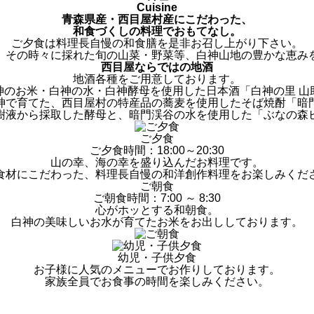
Cuisine
青森県産・西目屋村産にこだわった、
和食づくしの料理でおもてなし。
ご夕食は料理長自慢の和食膳を是非お召し上がり下さい。
、その時々に採れた旬の山菜・野菜等、白神山地の豊かな恵み
西目屋ならではの地酒
地酒各種をご用意しております。
神のお米・白神の水・白神酵母を使用した日本酒「白神の里 山
神で育てた、西目屋村の特産品の蕎麦を使用したそば焼酎「暗
樹液から採取した酵母と、暗門渓谷の水を使用した「ぶなの森
ご夕食
ご夕食時間：18:00～20:30
山の幸、海の幸を盛り込んだお料理です。
食材にこだわった、料理長自慢の和洋創作料理をお楽しみくだ
ご朝食
ご朝食時間：7:00 ～ 8:30
心がホッとする和朝食。
白神の美味しいお水が育てたお米をお出ししております。
幼児・子供夕食
お子様に人気のメニューでお作りしております。
家族全員でお食事の時間を楽しみください。