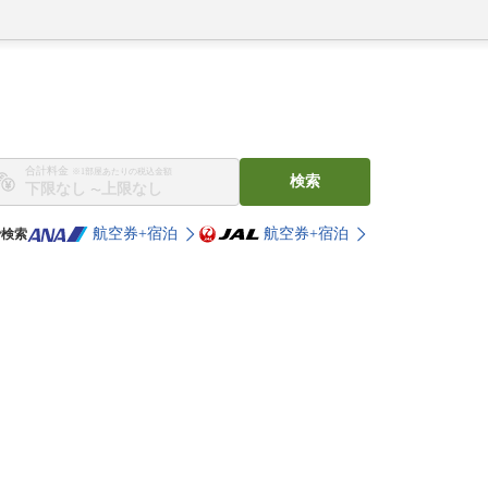
合計料金
※1部屋あたりの税込金額
検索
〜
航空券+宿泊
航空券+宿泊
で検索