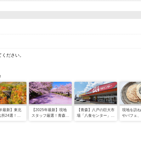
てください。
け
5年最新】東北
【2025年最新】現地
【青森】八戸の巨大市
現地を訪ね
所24選！見
スタッフ厳選！青森県
場「八食センター」の
やパフェ、
やライトアップ
のおすすめ観光スポッ
楽しみ方ガイド。ここ
で…いま進
ト20選
だけの絶品グルメやお
名物・南部
土産情報も
気になる！