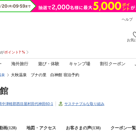
ヘルプ
お気
ー
海外旅行
遊び・体験
キャンプ場
割引クーポン
大秋温泉 ブナの里 白神館 宿泊予約
温泉
館
青森県中津軽郡西目屋村田代神田60-1
サステナブルな取り組み
画(128)
地図・アクセス
お客さまの声(
138
)
クーポン一覧