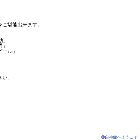
をご堪能出来ます。
助」
門」
ビール」
さい。
白神館へようこそ