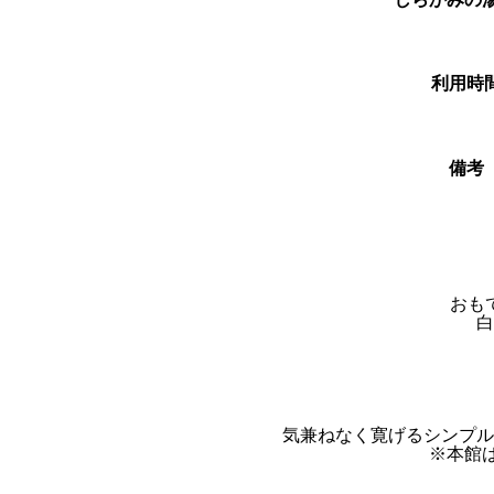
利用時
備考
おも
白
気兼ねなく寛げるシンプル
※本館