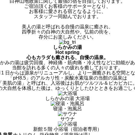
⽩神⼭地散策に関して最強の宿を⽬指しております。
ご宿泊頂くお客様のサポーターとなり、
お客様に愛される宿となるように、
スタッフ⼀同励んでおります。
美人の湯と呼ばれる自慢の温泉に癒され、
四季折々の⽩神の⼤⾃然や、弘前の街を、
存分にお楽しみください。
しらかみの湯
Hot spring
心もカラダも癒される、自慢の温泉。
かみの湯は疲労回復、神経痛・筋肉痛・冷え性などに効能があ
当館を訪れる多くの人々の疲れを癒しております。
年2 月1 日からは源泉がリニューアルし、より一層癒される空間と
「pH8.5」のアルカリ性・炭酸水素塩泉の当館の温泉は
「美肌の湯」と呼ばれ、入浴後はお肌がツルツル＆ピカピカに
の大自然を体感した後は、ゆっくりとしたひとときをお過ごし
しらかみの湯 大浴場
寝湯・泡風呂
サウナ
新館５階 小浴場（宿泊者専用）
 泉質
ナトリウム- 塩化物泉／源泉掛け流し