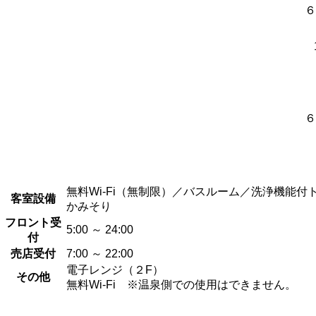
６
６
無料Wi-Fi（無制限）／バスルーム／洗浄機
客室設備
かみそり
フロント受
5:00 ～ 24:00
付
売店受付
7:00 ～ 22:00
電子レンジ（２F）
その他
無料Wi-Fi ※温泉側での使用はできません。