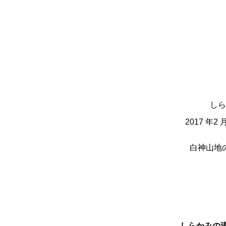
しら
2017 
白神山地
しらかみの湯