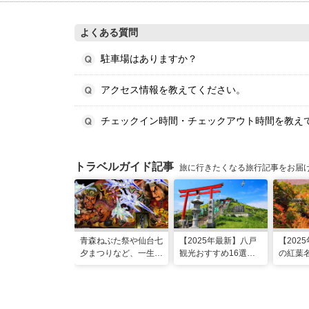
よくある質問
駐車場はありますか？
アクセス情報を教えてください。
チェックイン時間・チェックアウト時間を教え
トラベルガイド記事
旅に行きたくなる旅行記事をお届
青森ねぶた祭や仙台七
【2025年最新】八戸
【202
夕まつりなど、一生に
観光おすすめ16選！
の紅葉名
一度は行きたい！東北
モデルコースに名物グ
頃時期
の夏祭り
ルメ、朝市も
情報も