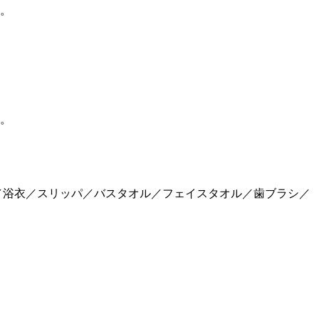
。
。
。
。
ー／浴衣／スリッパ／バスタオル／フェイスタオル／歯ブラシ／