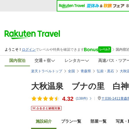
国内宿泊
交通＋宿
レンタカー
高速バス・ツア
楽天トラベルトップ
全国
青森県
弘前・黒石
大秋
大秋温泉 ブナの里 白神
4.32
(
138
件)
〒036-1411
施設紹介
プラン一覧
部屋一覧
写真・動