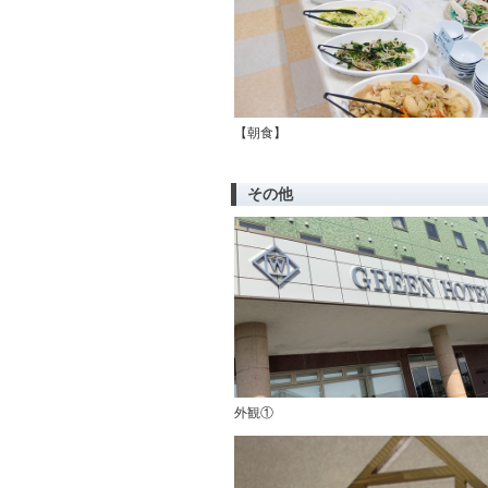
【朝食】
その他
外観①