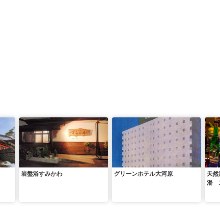
岩盤浴すみかわ
グリーンホテル大河原
天然
湯 
ンタ