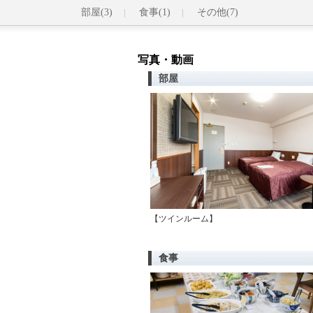
部屋(3)
食事(1)
その他(7)
写真・動画
部屋
【ツインルーム】
食事