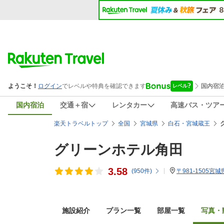
国内宿泊
交通＋宿
レンタカー
高速バス・ツア
楽天トラベルトップ
全国
宮城県
白石・宮城蔵王
グリーンホテル角田
3.58
(
950
件)
〒981-1505宮
施設紹介
プラン一覧
部屋一覧
写真・動