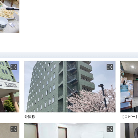
外観桜
【ロビー