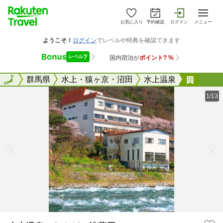
お気に入り
予約確認
ログイン
メニュー
全国
全国
群馬県
水上・猿ヶ京・沼田
水上温泉
水上温
1/13