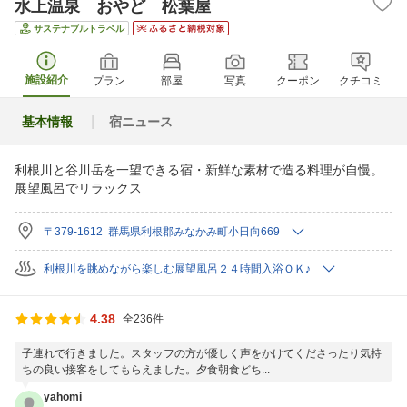
水上温泉 おやど 松葉屋
サステナブルトラベル
施設紹介
プラン
部屋
写真
クーポン
クチコミ
基本情報
宿ニュース
利根川と谷川岳を一望できる宿・新鮮な素材で造る料理が自慢。
展望風呂でリラックス
〒379-1612 群馬県利根郡みなかみ町小日向669
利根川を眺めながら楽しむ展望風呂２４時間入浴ＯＫ♪
4.38
全236件
子連れで行きました。スタッフの方が優しく声をかけてくださったり気持
ちの良い接客をしてもらえました。夕食朝食どち...
yahomi