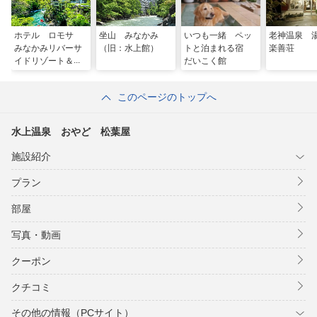
ホテル ロモサ
坐山 みなかみ
いつも一緒 ペッ
老神温泉
みなかみリバーサ
（旧：水上館）
トと泊まれる宿
楽善荘
イドリゾート＆ス
だいこく館
パ
このページのトップへ
水上温泉 おやど 松葉屋
施設紹介
プラン
部屋
写真・動画
クーポン
クチコミ
その他の情報（PCサイト）