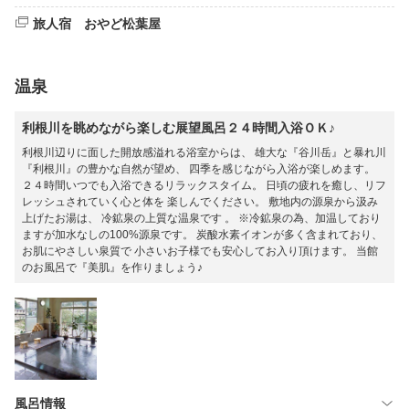
旅人宿 おやど松葉屋
温泉
利根川を眺めながら楽しむ展望風呂２４時間入浴ＯＫ♪
利根川辺りに面した開放感溢れる浴室からは、 雄大な『谷川岳』と暴れ川
『利根川』の豊かな自然が望め、 四季を感じながら入浴が楽しめます。
２４時間いつでも入浴できるリラックスタイム。 日頃の疲れを癒し、リフ
レッシュされていく心と体を 楽しんでください。 敷地内の源泉から汲み
上げたお湯は、 冷鉱泉の上質な温泉です 。 ※冷鉱泉の為、加温しており
ますが加水なしの100%源泉です。 炭酸水素イオンが多く含まれており、
お肌にやさしい泉質で 小さいお子様でも安心してお入り頂けます。 当館
のお風呂で『美肌』を作りましょう♪
風呂情報