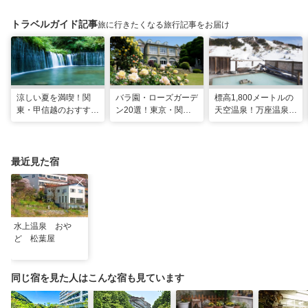
トラベルガイド記事
旅に行きたくなる旅行記事をお届け
涼しい夏を満喫！関
バラ園・ローズガーデ
標高1,800メートルの
東・甲信越のおすすめ
ン20選！東京・関東
天空温泉！万座温泉
避暑地14選
の名所をご紹介
日進舘の絶景風呂と充
実プログラムで心身を
整える
最近見た宿
水上温泉 おや
ど 松葉屋
同じ宿を見た人はこんな宿も見ています