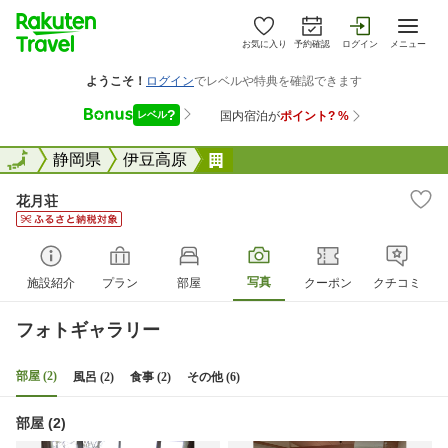
お気に入り
予約確認
ログイン
メニュー
全国
全国
静岡県
伊豆高原
花月荘
花月荘
写真
施設紹介
プラン
部屋
クーポン
クチコミ
フォトギャラリー
部屋 (2)
風呂 (2)
食事 (2)
その他 (6)
部屋 (2)