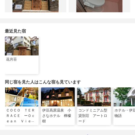
最近見た宿
花月荘
同じ宿を見た人はこんな宿も見ています
ＣＯＣＯ ＴＥＲ
伊豆高原温泉 小
コンドミニアム型
ホテル・伊
ＲＡＣＥ ーＯｃ
さなホテル 檸檬
貸別荘 アートロ
物語
ｅａｎ Ｖｉｅｗ
樹
ード
ー