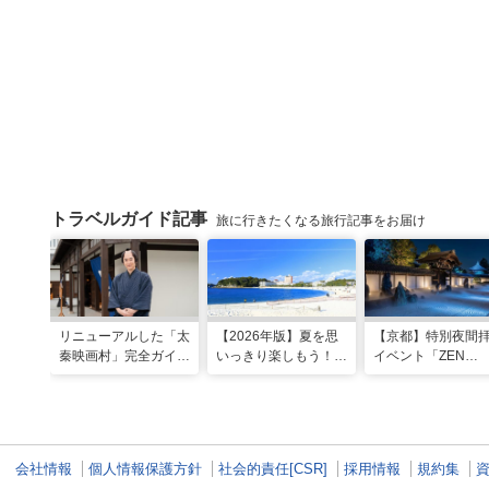
トラベルガイド記事
旅に行きたくなる旅行記事をお届け
リニューアルした「太
【2026年版】夏を思
【京都】特別夜間
秦映画村」完全ガイ
いっきり楽しもう！関
イベント「ZEN
ド。イマーシブ体験
西のおすすめ海水浴
NIGHT 東福寺」が
に"18禁”コンテンツま
場・ビーチ18選
催！ “脳をととのえ
で！
る”没入型サウンド
ートナイトを
会社情報
個人情報保護方針
社会的責任[CSR]
採用情報
規約集