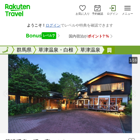
お気に入り
予約確認
ログイン
メニュー
全国
全国
群馬県
草津温泉・白根
草津温泉
草津温泉 
1/16