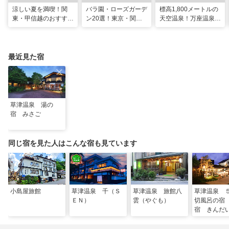
涼しい夏を満喫！関
バラ園・ローズガーデ
標高1,800メートルの
東・甲信越のおすすめ
ン20選！東京・関東
天空温泉！万座温泉
避暑地14選
の名所をご紹介
日進舘の絶景風呂と充
実プログラムで心身を
整える
最近見た宿
草津温泉 湯の
宿 みさご
同じ宿を見た人はこんな宿も見ています
小島屋旅館
草津温泉 千（Ｓ
草津温泉 旅館八
草津温泉 
ＥＮ）
雲（やぐも）
切風呂の宿
宿 きんだ