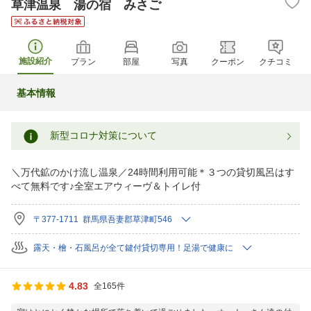
草津温泉 湯の宿 みさご
施設紹介
プラン
部屋
写真
クーポン
クチコミ
基本情報
新型コロナ対策について
＼万代鉱のかけ流し温泉／24時間利用可能＊３つの貸切風呂はす
べて無料です♪全室エアウィーヴ＆トイレ付
〒377-1711 群馬県吾妻郡草津町546
露天・檜・石風呂が全て鍵付貸切専用！足湯で健康に
4.83
全165件