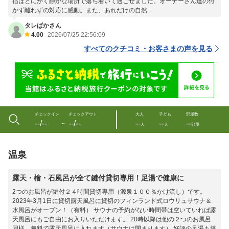
宿はとにかく静かな場所で落ち着いて過ごせました。オーナーさん達の付
かず離れずの対応に感動。また、あれだけの自然...
タレぱかさん
4.00
2026/07/25 22:56:09
すべてのクチコミ・お客さまの声を見る
チェックイン
チェックアウト
大人
子ども
部屋数
--/--
--/--
--
--
--
〜
人
人
部屋
温泉
露天・檜・石風呂が全て鍵付貸切専用！足湯で健康に
2つのお風呂が鍵付２４時間貸切専用（源泉１００％かけ流し）です。
2023年3月1日に貸切露天風呂に貸切のフィンランド式ロウリュサウナ＆
水風呂がオープン！（有料） サウナの予約がない時間帯は空いていれば露
天風呂にもご自由にお入りいただけます。 20時以降は他の２つのお風呂
同様、無料で露天風呂に入れます（サウナは閉まります） 好評の足湯も堪