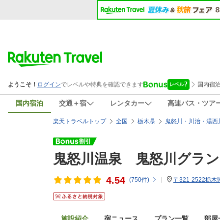
国内宿泊
交通＋宿
レンタカー
高速バス・ツア
楽天トラベルトップ
全国
栃木県
鬼怒川・川治・湯西
鬼怒川温泉 鬼怒川グラ
4.54
(
750
件)
〒321-2522
施設紹介
宿ニュース
プラン一覧
部屋