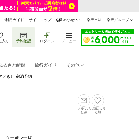
ご利用ガイド
サイトマップ
Language
楽天市場
楽天グループ
に入り
予約確認
ログイン
メニュー
ふるさと納税
旅行ガイド
その他
のとき） 宿泊予約
メルマガ
お気に入り
登録
追加
クーポン一覧