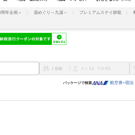
0周年企画＞
湯めぐり～九湯～
プレミアムステイ静龍
1
0
1
大人
子供
航空券+宿泊
パッケージで検索