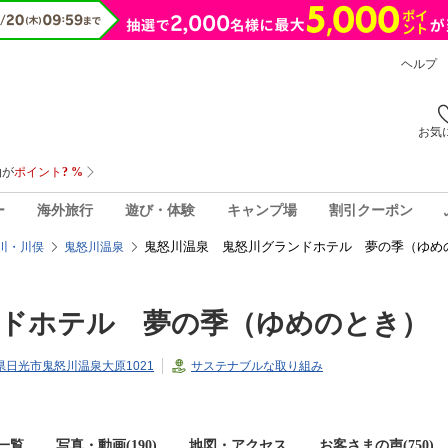
ヘルプ
お気
ー
海外旅行
遊び・体験
キャンプ場
割引クーポン
鬼怒川温泉 鬼怒川グランドホテル 夢の季（ゆめ
川・川俣
鬼怒川温泉
ンドホテル 夢の季（ゆめのとき）
栃木県日光市鬼怒川温泉大原1021
サステナブルな取り組み
一覧
写真・動画(190)
地図・アクセス
お客さまの声(
750
)