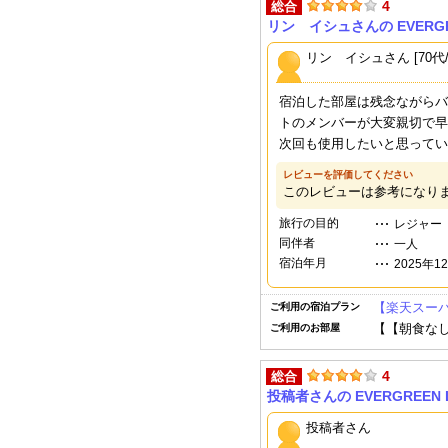
4
総合
リン イシュさんの EVERGREE
リン イシュさん [70代
宿泊した部屋は残念ながらバ
トのメンバーが大変親切で早
次回も使用したいと思ってい
レビューを評価してください
このレビューは参考になり
旅行の目的
レジャー
同伴者
一人
宿泊年月
2025年1
【楽天スーパ
ご利用の宿泊プラン
【【朝食なし
ご利用のお部屋
4
総合
投稿者さんの EVERGREEN L
投稿者さん