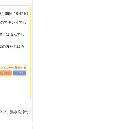
8月06日 18:47:51
たのでキレイでし
買えば済んでし
屋の方たちはみ
ワン・レジデンス
シーザーパーク台北(台
ホテル・ロイヤル・ニ
ホテルグ
旺商務酒店）
北凱撒大飯店)
ッコー・タイペイ(台北
北(格拉斯
老爺大酒店)
なレビューを報告する
スタブ、温水洗浄付