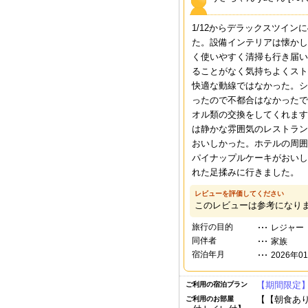
1/12からデラックスツイ
た。設備インテリアは懐かし
く使いやすく清掃も行き届い
ることがなく気持ちよくスト
快適な動線ではなかった。シ
ったので不都合はなかったで
オル類の交換をしてくれます。
は静かな雰囲気のレストラン
おいしかった。ホテルの周囲
パイナップルケーキがおいし
れた足揉みに行きました。
レビューを評価してください
このレビューは参考になり
旅行の目的
レジャー
同伴者
家族
宿泊年月
2026年0
【期間限定
ご利用の宿泊プラン
【【朝食あり
ご利用のお部屋