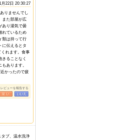
1月22日 20:30:27
はありませんでし
、また部屋が広
があり湯気で曇
離れているため
ィ類は持って行
トに伝えるとタ
てくれます。食事
飽きることなく
ニもあります。
も近かったので疲
なレビューを報告する
バスタブ、温水洗浄