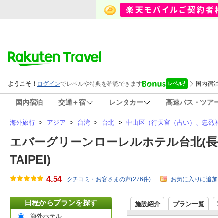
国内宿泊
交通＋宿
レンタカー
高速バス・ツア
海外旅行
>
アジア
>
台湾
>
台北
>
中山区（行天宮（占い）、忠烈
エバーグリーンローレルホテル台北(長榮桂冠
TAIPEI)
4.54
クチコミ・お客さまの声(
276
件)
お気に入りに追加
日程からプランを探す
施設紹介
プラン一覧
海外ホテル