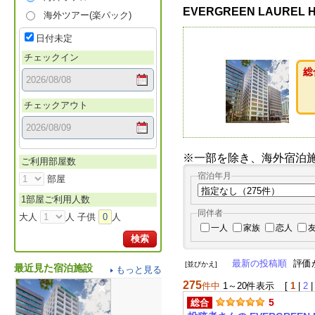
EVERGREEN LAUREL
海外ツアー(楽パック)
日付未定
チェックイン
総
チェックアウト
※一部を除き、海外宿泊
ご利用部屋数
宿泊年月
部屋
1部屋ご利用人数
同伴者
大人
人 子供
0
人
一人
家族
恋人
検索
最新の投稿順
評価
[並びかえ]
最近見た宿泊施設
もっと見る
275
件中
1～20件表示
[
1
|
2
5
総合