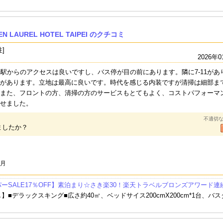
EN LAUREL HOTEL TAIPEI のクチコミ
性]
2026年0
の駅からのアクセスは良いですし、バス停が目の前にあります。隣に7-11があ
があります。立地は最高に良いです。時代を感じる内装ですが清掃は細部ま
また、フロントの方、清掃の方のサービスもとてもよく、コストパフォーマ
せました。
不適切
ましたか？
1月
ーSALE17％OFF】素泊まり☆さき楽30！楽天トラベルブロンズアワード
】■デラックスキング■広さ約40㎡、ベッドサイス200cmX200cm*1台、バ