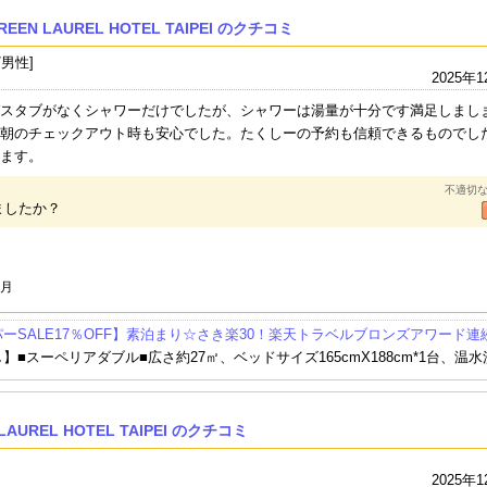
N LAUREL HOTEL TAIPEI のクチコミ
/男性]
2025年1
スタブがなくシャワーだけでしたが、シャワーは湯量が十分です満足しまし
朝のチェックアウト時も安心でした。たくしーの予約も信頼できるものでし
ます。
不適切
ましたか？
2月
ーSALE17％OFF】素泊まり☆さき楽30！楽天トラベルブロンズアワード
】■スーペリアダブル■広さ約27㎡、ベッドサイズ165cmX188cm*1台、温
AUREL HOTEL TAIPEI のクチコミ
2025年1