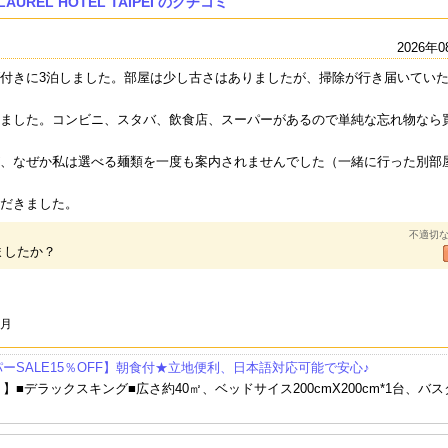
AUREL HOTEL TAIPEI のクチコミ
2026年0
付きに3泊しました。部屋は少し古さはありましたが、掃除が行き届いてい
ました。コンビニ、スタバ、飲食店、スーパーがあるので単純な忘れ物なら
、なぜか私は選べる麺類を一度も案内されませんでした（一緒に行った別部
パレ･デ･シンホテル
ミラマーガーデン台北
レスイーツ台北チンチ
サン
だきました。
（台北君品酒店）
(美麗信花園酒店)★202
ェン(台北商旅慶城館)
（神
3年2月リニューアルオ
不適切
ープン
ましたか？
6月
ーSALE15％OFF】朝食付★立地便利、日本語対応可能で安心♪
】■デラックスキング■広さ約40㎡、ベッドサイス200cmX200cm*1台、バ