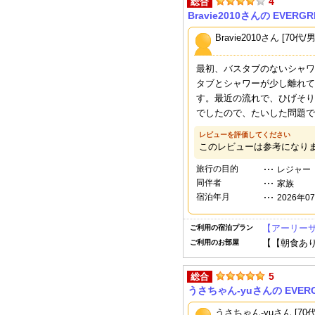
4
総合
Bravie2010さんの EVERGR
Bravie2010さん [70代/
最初、バスタブのないシャワ
タブとシャワーが少し離れて
す。最近の流れで、ひげそり
でしたので、たいした問題で
レビューを評価してください
このレビューは参考になり
旅行の目的
レジャー
同伴者
家族
宿泊年月
2026年0
【アーリー
ご利用の宿泊プラン
【【朝食あり
ご利用のお部屋
5
総合
うさちゃん-yuさんの EVERGR
うさちゃん-yuさん [70代