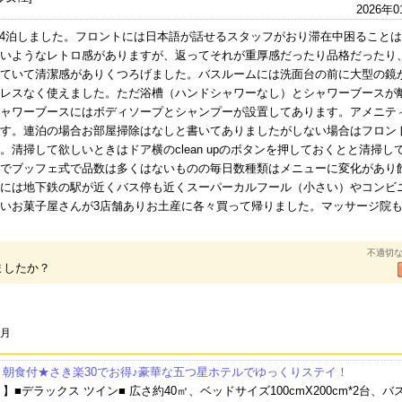
2026年0
ンに4泊しました。フロントには日本語が話せるスタッフがおり滞在中困ること
いようなレトロ感がありますが、返ってそれが重厚感だったり品格だったり
ていて清潔感がありくつろげました。バスルームには洗面台の前に大型の鏡
レスなく使えました。ただ浴槽（ハンドシャワーなし）とシャワーブースが
ャワーブースにはボディソープとシャンプーが設置してあります。アメニテ
す。連泊の場合お部屋掃除はなしと書いてありましたがしない場合はフロン
清掃して欲しいときはドア横のclean upのボタンを押しておくとと清掃し
でブッフェ式で品数は多くはないものの毎日数種類はメニューに変化があり
には地下鉄の駅が近くバス停も近くスーパーカルフール（小さい）やコンビ
いお菓子屋さんが3店舗ありお土産に各々買って帰りました。マッサージ院
不適切
ましたか？
1月
】朝食付★さき楽30でお得♪豪華な五つ星ホテルでゆっくりステイ！
】■デラックス ツイン■ 広さ約40㎡、ベッドサイズ100cmX200cm*2台、