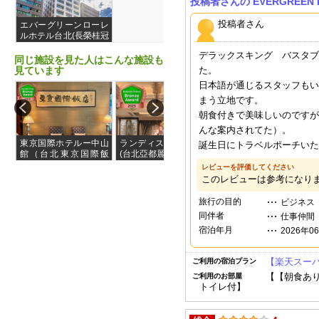
投稿者さんの EVERGREEN L
投稿者さん
エバーグリーンローレ
ルホテル台北(長榮桂冠
酒店台北)
デラックスキング バスタブ
同じ施設を見た人はこんな施設も
見ています
た。
日本語が通じるスタッフもい
まう立地です。
朝食付きで美味しいのですが
んな案内されてた）。
東京国際ホテルー中山
ランディス台北ホテル
タンゴホテル林森館
誕生日にトラベルポーチいた
館（台北東京国際飯
(台北亞都麗緻大飯店)
（天閣酒店-台北林森）
店）
レビューを評価してください
このレビューは参考になり
旅行の目的
ビジネス
同伴者
仕事仲間
宿泊年月
2026年0
【楽天スーパ
ご利用の宿泊プラン
【【朝食あり
ご利用のお部屋
トイレ付】