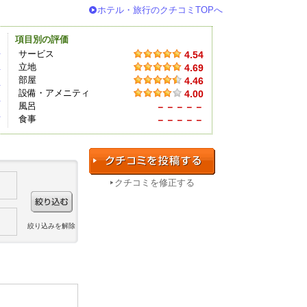
ホテル・旅行のクチコミTOPへ
項目別の評価
件
サービス
4.54
立地
4.69
件
部屋
4.46
件
設備・アメニティ
4.00
件
風呂
－－－－－
件
食事
－－－－－
クチコミを修正する
絞り込みを解除