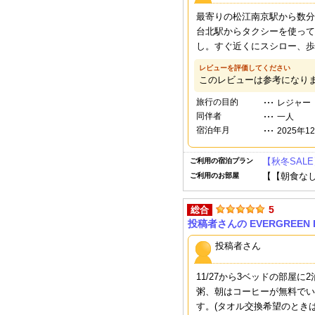
最寄りの松江南京駅から数分
台北駅からタクシーを使って
し。すぐ近くにスシロー、歩
レビューを評価してください
このレビューは参考になり
旅行の目的
レジャー
同伴者
一人
宿泊年月
2025年1
【秋冬SAL
ご利用の宿泊プラン
【【朝食なし
ご利用のお部屋
5
総合
投稿者さんの EVERGREEN L
投稿者さん
11/27から3ベッドの部
粥、朝はコーヒーが無料でい
す。(タオル交換希望のとき