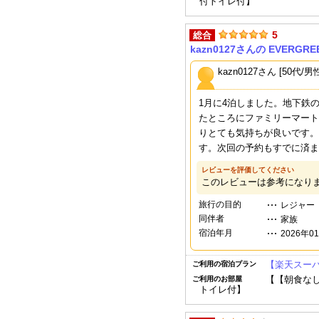
付トイレ付】
5
総合
kazn0127さんの EVERGRE
kazn0127さん [50代/男
1月に4泊しました。地下鉄
たところにファミリーマート
りとても気持ちが良いです。
す。次回の予約もすでに済ま
レビューを評価してください
このレビューは参考になり
旅行の目的
レジャー
同伴者
家族
宿泊年月
2026年0
【楽天スーパ
ご利用の宿泊プラン
【【朝食なし
ご利用のお部屋
トイレ付】