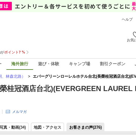
ヘルプ
お気
ー
海外旅行
遊び・体験
キャンプ場
割引クーポン
祠、林森北路）
>
エバーグリーンローレルホテル台北(長榮桂冠酒店台北)(EVERGR
酒店台北)(EVERGREEN LAUREL 
メルマガ
写真・動画(34)
地図・アクセス
お客さまの声(
276
)