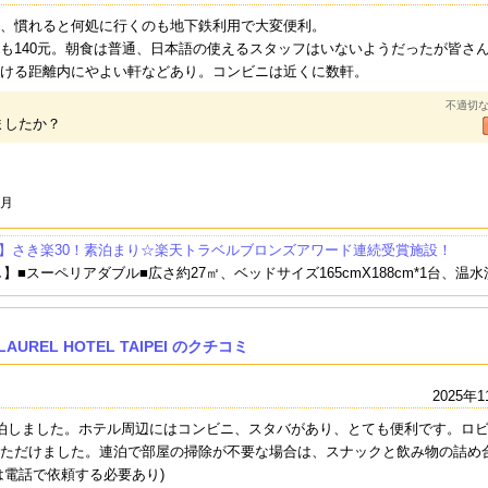
、慣れると何処に行くのも地下鉄利用で大変便利。
も140元。朝食は普通、日本語の使えるスタッフはいないようだったが皆さ
ける距離内にやよい軒などあり。コンビニは近くに数軒。
不適切
ましたか？
2月
E】さき楽30！素泊まり☆楽天トラベルブロンズアワード連続受賞施設！
】■スーペリアダブル■広さ約27㎡、ベッドサイズ165cmX188cm*1台、温
AUREL HOTEL TAIPEI のクチコミ
2025年1
屋に2泊しました。ホテル周辺にはコンビニ、スタバがあり、とても便利です。ロ
ただけました。連泊で部屋の掃除が不要な場合は、スナックと飲み物の詰め
は電話で依頼する必要あり)