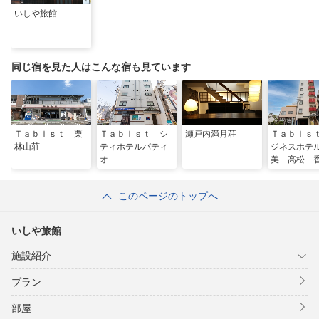
いしや旅館
同じ宿を見た人はこんな宿も見ています
Ｔａｂｉｓｔ 栗
Ｔａｂｉｓｔ シ
瀬戸内満月荘
Ｔａｂｉｓ
林山荘
ティホテルパティ
ジネスホテ
オ
美 高松 
このページのトップへ
いしや旅館
施設紹介
プラン
部屋