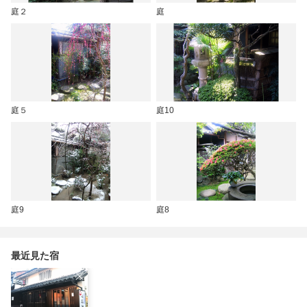
庭２
庭
庭５
庭10
庭9
庭8
最近見た宿