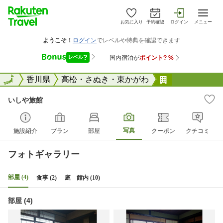
お気に入り
予約確認
ログイン
メニュー
全国
全国
香川県
高松・さぬき・東かがわ
いしや旅館
いしや旅館
写真
施設紹介
プラン
部屋
クーポン
クチコミ
フォトギャラリー
部屋 (4)
食事 (2)
庭 館内 (10)
部屋 (4)