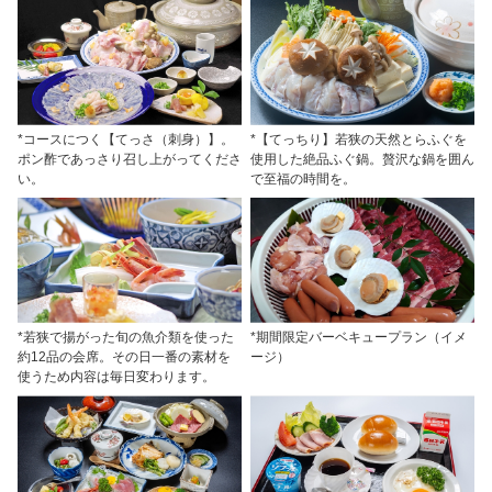
*コースにつく【てっさ（刺身）】。
*【てっちり】若狭の天然とらふぐを
ポン酢であっさり召し上がってくださ
使用した絶品ふぐ鍋。贅沢な鍋を囲ん
い。
で至福の時間を。
*若狭で揚がった旬の魚介類を使った
*期間限定バーベキュープラン（イメ
約12品の会席。その日一番の素材を
ージ）
使うため内容は毎日変わります。