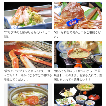
*プリプリの食感がたまらない！カニ
*様々な料理で旬のカニをご堪能くだ
刺し
さい
*炭火の上でプクッと膨らんだら、食
*蟹みそを美味しく食べるなら【甲羅
べごろ！！ 活かにならではの甘味を
焼き】。そのまま、お酒を入れて、蟹
堪能してください。
刺しをいれても美味しい！！