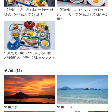
*【夕食】一品一品丁寧に仕上げた料
*【洋朝食】ふんわりパンと目玉焼
理が、心も満たしてくれます
き、コーヒーで心満たされる朝食をご
用意
*【和朝食】出汁の香り広がる味噌汁
と和惣菜で、心安らぐ朝のひとときを
その他 (15)
*和田夕景
*和田ビーチ