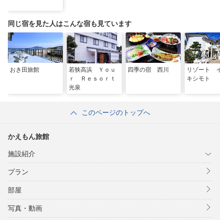
同じ宿を見た人はこんな宿も見ています
おき田旅館
若狭高浜 Ｙｏｕ
四季の宿 西川
リゾート
ｒ Ｒｅｓｏｒｔ
キシモト
光泉
このページのトップへ
かえもん旅館
施設紹介
プラン
部屋
写真・動画