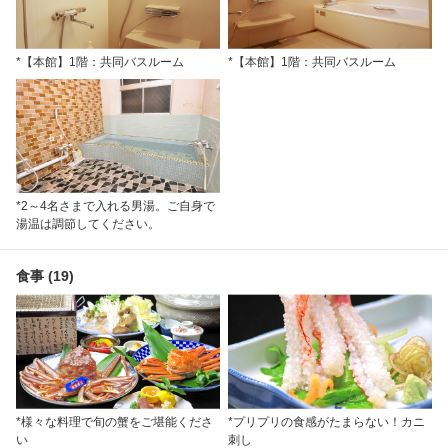
*【本館】1階：共同バスルーム
*【本館】1階：共同バスルーム
*2～4名さまで入れる男湯。ご自身で
湯温は調節してください。
食事 (19)
*様々な料理で旬の蟹をご堪能くださ
*プリプリの食感がたまらない！カニ
い
刺し