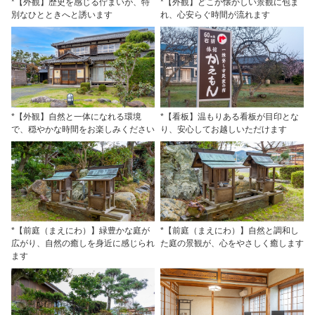
*【外観】歴史を感じる佇まいが、特
*【外観】どこか懐かしい景観に包ま
別なひとときへと誘います
れ、心安らぐ時間が流れます
*【外観】自然と一体になれる環境
*【看板】温もりある看板が目印とな
で、穏やかな時間をお楽しみください
り、安心してお越しいただけます
*【前庭（まえにわ）】緑豊かな庭が
*【前庭（まえにわ）】自然と調和し
広がり、自然の癒しを身近に感じられ
た庭の景観が、心をやさしく癒します
ます