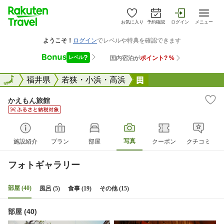
お気に入り
予約確認
ログイン
メニュー
全国
全国
福井県
若狭・小浜・高浜
かえもん旅館
かえもん旅館
写真
施設紹介
プラン
部屋
クーポン
クチコミ
フォトギャラリー
部屋 (40)
風呂 (5)
食事 (19)
その他 (15)
部屋 (40)