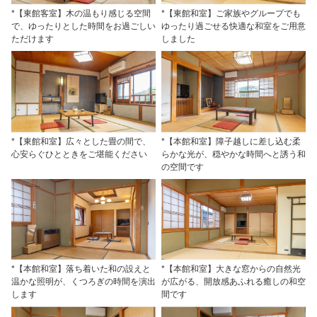
*【東館客室】木の温もり感じる空間
*【東館和室】ご家族やグループでも
で、ゆったりとした時間をお過ごしい
ゆったり過ごせる快適な和室をご用意
ただけます
しました
*【東館和室】広々とした畳の間で、
*【本館和室】障子越しに差し込む柔
心安らぐひとときをご堪能ください
らかな光が、穏やかな時間へと誘う和
の空間です
*【本館和室】落ち着いた和の設えと
*【本館和室】大きな窓からの自然光
温かな照明が、くつろぎの時間を演出
が広がる、開放感あふれる癒しの和空
します
間です