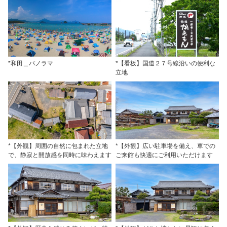
*和田＿パノラマ
*【看板】国道２７号線沿いの便利な
立地
*【外観】周囲の自然に包まれた立地
*【外観】広い駐車場を備え、車での
で、静寂と開放感を同時に味わえます
ご来館も快適にご利用いただけます