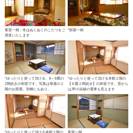
客室一例：冬はぬくぬくのこたつをご
*部屋一例
用意いたします
*ゆったりと使って頂ける、8～6畳の
*ゆったりと使って頂ける本館２階の
2間続きの和室です。写真は母屋の２
【６畳２間続き】の和室です。窓から
階のお部屋。別棟にもあり。
はJR小浜線の電車も見えます
*ゆったりと使って頂ける本館２階の
客室一例