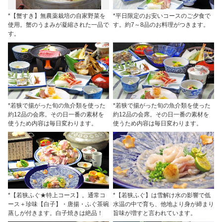
*【蟹すき】無農薬栽培の自家野菜を
*平日限定のお安いコースのご夕食で
使用。蟹のうまみが凝縮された一品で
す。約7～8品のお料理がつきます。
す。
*若狭で揚がった旬の魚介類を使った
*若狭で揚がった旬の魚介類を使った
約12品の会席。その日一番の素材を
約12品の会席。その日一番の素材を
使うため内容は毎日変わります。
使うため内容は毎日変わります。
*【若狭ふぐ★特上コース】。通常コ
*【若狭ふぐ】は雪解け水の影響で低
ース＋珍味【白子】・唐揚・ふぐ茶碗
水温の中で育ち、他地より身が締まり
蒸しが付きます。白子焼きは絶品！
旨味が増すと言われています。