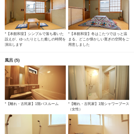
*【本館和室】シンプルで落ち着いた
*【本館和室】冬はこたつでほっと温
設えが、ゆったりとした癒しの時間を
まる、どこか懐かしい寛ぎの空間をご
演出します
用意しました
風呂 (5)
*【離れ・古民家】1階バスルーム
*【離れ・古民家】1階シャワーブース
（女性）