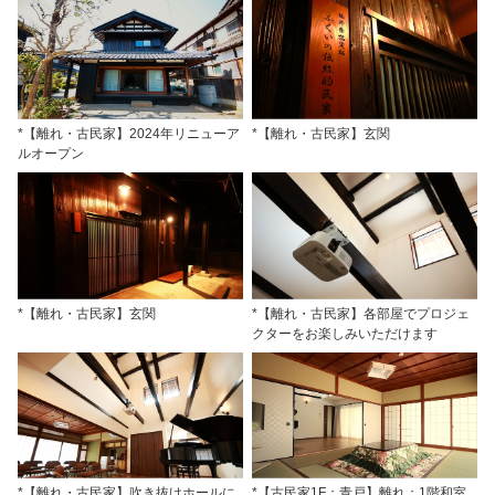
*【離れ・古民家】2024年リニューア
*【離れ・古民家】玄関
ルオープン
*【離れ・古民家】玄関
*【離れ・古民家】各部屋でプロジェ
クターをお楽しみいただけます
*【離れ・古民家】吹き抜けホールに
*【古民家1F：青戸】離れ：1階和室