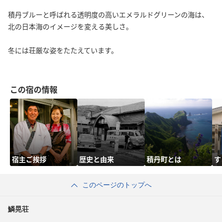
積丹ブルーと呼ばれる透明度の高いエメラルドグリーンの海は、
北の日本海のイメージを変える美しさ。
冬には荘厳な姿をたたえています。
この宿の情報
宿主ご挨拶
歴史と由来
積丹町とは
す
このページのトップへ
鱗晃荘