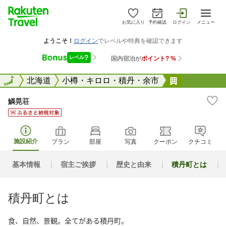
お気に入り
予約確認
ログイン
メニュー
全国
全国
北海道
小樽・キロロ・積丹・余市
鱗晃荘
鱗晃荘
施設紹介
プラン
部屋
写真
クーポン
クチコミ
基本情報
宿主ご挨拶
歴史と由来
積丹町とは
積丹町とは
食、自然、景観。全てがある積丹町。