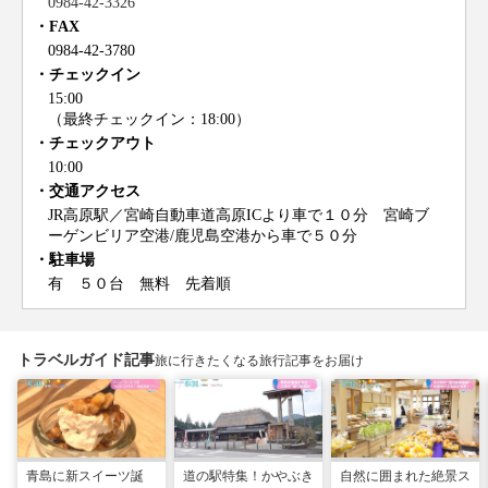
0984-42-3326
FAX
0984-42-3780
チェックイン
15:00
（最終チェックイン：18:00）
チェックアウト
10:00
交通アクセス
JR高原駅／宮崎自動車道高原ICより車で１０分 宮崎ブ
ーゲンビリア空港/鹿児島空港から車で５０分
駐車場
有 ５０台 無料 先着順
トラベルガイド記事
旅に行きたくなる旅行記事をお届け
青島に新スイーツ誕
道の駅特集！かやぶき
自然に囲まれた絶景ス