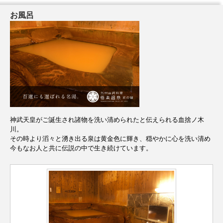
お風呂
神武天皇がご誕生され諸物を洗い清められたと伝えられる血捨ノ木
川。
その時より滔々と湧き出る泉は黄金色に輝き、穏やかに心を洗い清め
今もなお人と共に伝説の中で生き続けています。