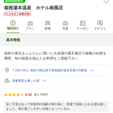
箱根湯本温泉 ホテル南風荘
施設紹介
プラン
部屋
写真
クーポン
クチコミ
基本情報
花崗や青石をふんだんに用いた大浴場や露天風呂で箱根の自然を
満喫 旬の味覚を揃えたお料理をご堪能下さい
〒250-0312 神奈川県足柄下郡箱根町湯本茶屋179番地
湯量豊富な癒しの湯
4.42
全1,734件
足に不安があって杖使用の高齢の母の為に、部屋で温泉に入れる宿を探し
ました。母が過ごしやすい仕様になっているか、...