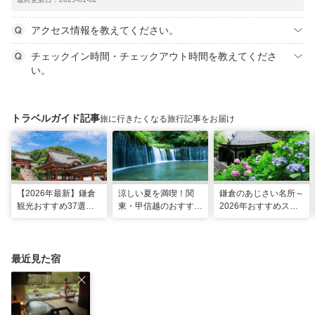
アクセス情報を教えてください。
チェックイン時間・チェックアウト時間を教えてくださ
い。
トラベルガイド記事
旅に行きたくなる旅行記事をお届け
【2026年最新】鎌倉
涼しい夏を満喫！関
鎌倉のあじさい名所～
観光おすすめ37選！
東・甲信越のおすすめ
2026年おすすめスポ
運気UP！グルメや絶
避暑地14選
ット16選～
景スポット、ロケ地も
最近見た宿