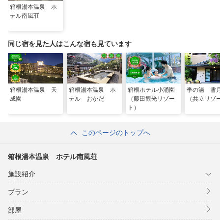
箱根湯本温泉 ホ
テル南風荘
同じ宿を見た人はこんな宿も見ています
箱根湯本温泉 天
箱根湯本温泉 ホ
箱根ホテル小涌園
季の湯 雪
成園
テル おかだ
（藤田観光リゾー
（共立リゾ
ト）
このページのトップへ
箱根湯本温泉 ホテル南風荘
施設紹介
プラン
部屋