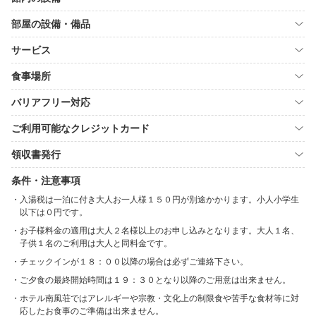
部屋の設備・備品
サービス
食事場所
バリアフリー対応
ご利用可能なクレジットカード
領収書発行
条件・注意事項
入湯税は一泊に付き大人お一人様１５０円が別途かかります。小人小学生
以下は０円です。
お子様料金の適用は大人２名様以上のお申し込みとなります。大人１名、
子供１名のご利用は大人と同料金です。
チェックインが１８：００以降の場合は必ずご連絡下さい。
ご夕食の最終開始時間は１９：３０となり以降のご用意は出来ません。
ホテル南風荘ではアレルギーや宗教・文化上の制限食や苦手な食材等に対
応したお食事のご準備は出来ません。