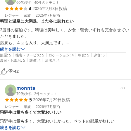
60代
/
男性
|
40
件のクチコミ
4
2026年7月8日
投稿
レジャー
家族
2026年7月
宿泊
料理と温泉に大満足、また冬に訪れたい
2度目の宿泊です。料理は美味しく、夕食・朝食いずれも完食させてい
ただきました。

温泉も、４回も入り、大満足です。

帰りに、飴をいただきましたが、さりげない一言がよかったです。

続きを読む
|
|
|
|
|
今度は、真冬に訪れたいと思います。
部屋
:
5
接客・サービス
:
5
ロケーション
:
4
朝食
:
5
夕食
:
5
|
|
温泉・お風呂
:
5
設備
:
4
清潔さ
:
4
42
monnta
70代
/
女性
|
2
件のクチコミ
5
2026年7月29日
投稿
レジャー
家族
2026年7月
宿泊
飛騨牛は量も多くて大変おいしい
飛騨牛は量も多く、大変おいしかった。ベットの部屋が欲しい
続きを読む