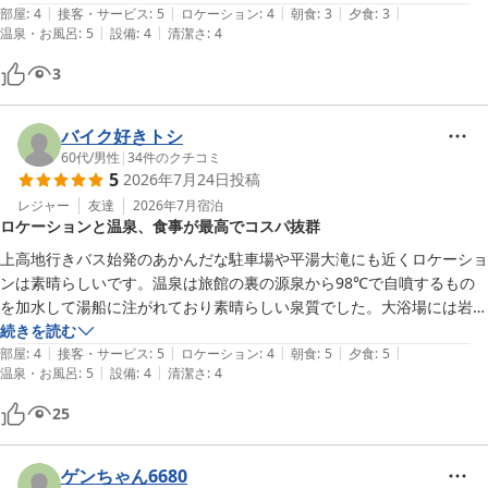
|
|
|
|
|
ょう！！
部屋
:
4
接客・サービス
:
5
ロケーション
:
4
朝食
:
3
夕食
:
3
|
|
温泉・お風呂
:
5
設備
:
4
清潔さ
:
4
3
バイク好きトシ
60代
/
男性
|
34
件のクチコミ
5
2026年7月24日
投稿
レジャー
友達
2026年7月
宿泊
ロケーションと温泉、食事が最高でコスパ抜群
上高地行きバス始発のあかんだな駐車場や平湯大滝にも近くロケーショ
ンは素晴らしいです。温泉は旅館の裏の源泉から98℃で自噴するもの
を加水して湯船に注がれており素晴らしい泉質でした。大浴場には岩の
露天風呂があり開放感が最高でした。貸切の露天風呂もあり空いていれ
続きを読む
|
|
|
|
|
ばいつでも入れるのは嬉しいです。食事は飛騨牛をはじめ新鮮な食材を
部屋
:
4
接客・サービス
:
5
ロケーション
:
4
朝食
:
5
夕食
:
5
|
|
温泉・お風呂
:
5
設備
:
4
清潔さ
:
4
丁寧に調理して出してくださりバイキングとは違いゆっくり楽しめて良
かったです。友人とバイクで行ったのですがご主人もバイク乗りでバイ
25
ク談義に盛り上がりました。とてもコスパが良いお宿で次回は妻と宿泊
したいと思います。
ゲンちゃん6680