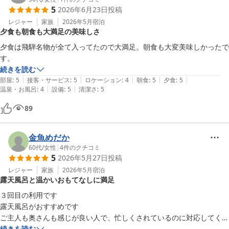
5
2026年6月23日
投稿
レジャー
家族
2026年5月
宿泊
夕食も朝食も大満足の美味しさ
夕食は飛騨名物が全て入ってたので大満足。朝食も大変美味しかったで
す。
続きを読む
|
|
|
|
|
部屋
:
5
接客・サービス
:
5
ロケーション
:
4
朝食
:
5
夕食
:
5
|
|
温泉・お風呂
:
4
設備
:
5
清潔さ
:
5
89
金魚めだか
60代
/
女性
|
4
件のクチコミ
5
2026年5月27日
投稿
レジャー
家族
2026年5月
宿泊
露天風呂と温かいおもてなしに満足
３回目の利用です

露天風呂がおすすめです

ご主人も奥さんも感じが良い人で、忙しくされているのに対応してくだ
さいました

続きを読む