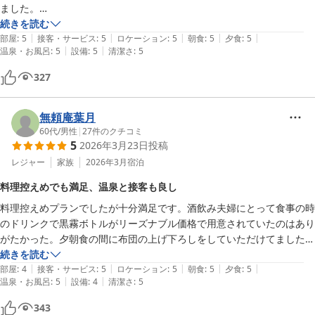
ました。

夕飯は「少し控えめ」ですが品数多くお料理も飛騨牛やアユの塩焼き等
続きを読む
|
|
|
|
|
とても美味しかったです。

部屋
:
5
接客・サービス
:
5
ロケーション
:
5
朝食
:
5
夕食
:
5
|
|
温泉・お風呂
:
5
設備
:
5
清潔さ
:
5
風呂は貸切露天風呂も利用できました 。源泉掛け流しく最高でした。
ありがとうございました。

327
お風呂は男女別と貸切露天風呂の2種類あって、タイミングよく貸切に
無頼庵葉月
も入れて、香港からの移動の疲れを癒すことができました。
60代
/
男性
|
27
件のクチコミ
5
2026年3月23日
投稿
レジャー
家族
2026年3月
宿泊
料理控えめでも満足、温泉と接客も良し
料理控えめプランでしたが十分満足です。酒飲み夫婦にとって食事の時
のドリンクで黒霧ボトルがリーズナブル価格で用意されていたのはあり
がたかった。夕朝食の間に布団の上げ下ろしをしていただけてました。
温泉は小さめですが貸し切り露天もあって満足。館内禁煙ですが駐車場
続きを読む
|
|
|
|
|
横に灰皿が用意されていますので喫煙者も安心です。大変温かい接客あ
部屋
:
4
接客・サービス
:
5
ロケーション
:
5
朝食
:
5
夕食
:
5
|
|
温泉・お風呂
:
5
設備
:
4
清潔さ
:
5
りがとうございました。
343