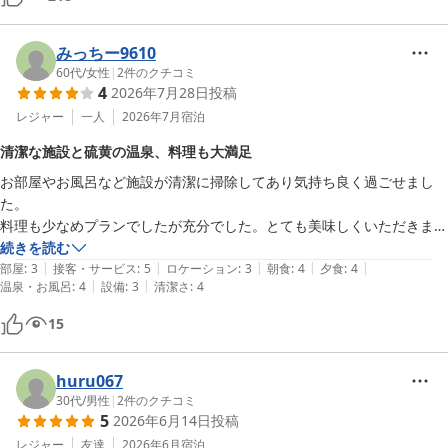
平湯温泉、いい意味で何もなく部屋からも木々を眺めてのんびりと過ご
せました。

みっちー9610
近くに民族館に併設した露天風呂あり、そこのお湯も凄くいい湯でし
60代
/
女性
|
2
件のクチコミ
た！虫が苦手すぎる人は無理かも。

4
2026年7月28日
投稿
平湯の森のチケットを400円で購入できました！

レジャー
一人
2026年7月
宿泊
とても満足度の高い旅行になりました♪
清潔な施設と硫黄の温泉、料理も大満足
お部屋やお風呂など施設が清潔に掃除してあり気持ち良く過ごせまし
た。

料理も少なめプランでしたが充分でした。とても美味しくいただきまし
た。

続きを読む
|
|
|
|
|
硫黄のお風呂もとても気持ち良く最高でした。

部屋
:
3
接客・サービス
:
5
ロケーション
:
3
朝食
:
4
夕食
:
4
|
|
温泉・お風呂
:
4
設備
:
3
清潔さ
:
4
ぜひまた宿泊したい宿でした。
15
huru067
30代
/
男性
|
2
件のクチコミ
5
2026年6月14日
投稿
レジャー
友達
2026年6月
宿泊