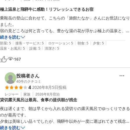
極上温泉と飛騨牛に感動！リフレッシュできるお宿
乗鞍岳の登山に合わせて、こちらの「旅館たなか」さんにお世話になり
ました。

​宿の見どころは何と言っても、豊かな湯の花が浮かぶ極上の温泉と、ボ
リューム満点で豪華なお料理です。露天風呂は運良くタイミングが合
続きを読む
|
|
|
|
|
い、貸切状態で大自然の空気を吸いながらのびのびと入浴することがで
部屋
:
5
接客・サービス
:
5
ロケーション
:
5
朝食
:
5
夕食
:
5
|
|
温泉・お風呂
:
5
設備
:
5
清潔さ
:
5
き、登山の疲れが吹き飛ぶような贅沢な時間を過ごせました。

​楽しみにしていた夕食は、メインの飛騨牛の焼肉が絶品！お肉を口に入
167
れた瞬間にとろけるような食感で、非常に感動しました。

​館内の設備自体は所々に年季を感じさせる部分もありますが、必要なリ
ニューアルや設備投資がしっかり行われている印象で、どこも清潔に保
投稿者さん
たれており終始快適でした。

40
件のクチコミ
4
2026年8月5日
投稿
何より、オーナーさんのハキハキとした気持ちの良いおもてなしが嬉し
く、心も体もリフレッシュできる素晴らしい滞在になりました。また乗
レジャー
家族
2026年8月
宿泊
貸切露天風呂は最高、食事の提供順が残念
鞍を訪れる際は、ぜひリピートしたいと思えるお宿です。
夜は遅くまで、朝は早くから入れる貸切りの露天風呂でゆっくりできる
のが最高です。

夕食は美味しい品々でしたが、飛騨牛以外が一度に運ばれてきて残念！
特に鮎の塩焼き、季節の天ぷらは出来上がりならより美味しかったでし
続きを読む