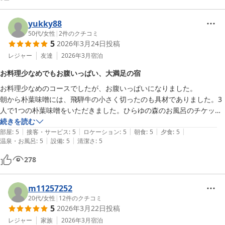
yukky88
50代
/
女性
|
2
件のクチコミ
5
2026年3月24日
投稿
レジャー
友達
2026年3月
宿泊
お料理少なめでもお腹いっぱい、大満足の宿
お料理少なめのコースでしたが、お腹いっぱいになりました。

朝から朴葉味噌には、飛騨牛の小さく切ったのも具材でありました。3
人で1つの朴葉味噌をいただきました。ひらゆの森のお風呂のチケット
も400円で買わせていただけたので、ほおのきスキー場からの帰りに、
続きを読む
|
|
|
|
|
部屋
:
5
接客・サービス
:
5
ロケーション
:
5
朝食
:
5
夕食
:
5
|
|
温泉・お風呂
:
5
設備
:
5
清潔さ
:
5
278
m11257252
20代
/
女性
|
12
件のクチコミ
5
2026年3月22日
投稿
レジャー
家族
2026年3月
宿泊