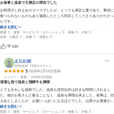
お食事と温泉で大満足の滞在でした
お料理少し控えめのコースでしたが、とっても満足な量であり、事前に
食べられないものもあり連絡したところ対応してくださりありがたかっ
たです

川魚、飛騨牛など地元食材がたくさんのとっても美味しいお食事でし
続きを読む
|
|
|
|
|
た！

部屋
:
5
接客・サービス
:
5
ロケーション
:
5
朝食
:
5
夕食
:
5
|
|
温泉・お風呂
:
5
設備
:
5
清潔さ
:
5
温泉も貸し切り風呂や露天風呂もあり、とっても温まり気持ちよかった
です！

220
ゆっくりさせていただけました！
えりか30
50代
/
女性
|
72
件のクチコミ
5
2026年2月26日
投稿
レジャー
家族
2026年2月
宿泊
清潔な宿で温泉と飛騨牛を満喫
とてもきれいな旅館でした。温泉も貸切以外は好きな時間に入れまし
た。他のお客さんと被ることなく、温泉を満喫出来ました。食事は、控
えめとしましたが、お腹いっぱいになるほどでした。山菜やお蕎麦が美
味しく、メインの飛騨牛はもちろん、小鉢なども美味しくて、完食しま
続きを読む
|
|
|
|
|
した。

部屋
:
5
接客・サービス
:
5
ロケーション
:
5
朝食
:
5
夕食
:
5