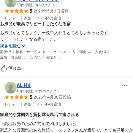
50代
/
男性
|
9
件のクチコミ
5
2026年5月6日
投稿
レジャー
家族
2026年5月
宿泊
お風呂が最高でリピートしたくなる宿
お風呂がとてもよく、一晩中入れるところもよかったです。

リピートしたくなる宿でした。
続きを読む
|
|
|
|
|
部屋
:
5
接客・サービス
:
4
ロケーション
:
5
朝食
:
4
夕食
:
4
|
|
温泉・お風呂
:
5
設備
:
5
清潔さ
:
5
125
AL HK
40代
/
女性
|
87
件のクチコミ
5
2026年4月30日
投稿
レジャー
家族
2026年4月
宿泊
家庭的な雰囲気と貸切露天風呂で癒される
上高地観光のための前泊で利用しました。

家庭的な雰囲気のある旅館で、スッタフさんが親切で、とても満足でき