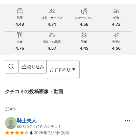
部屋
接客・サービス
ロケーション
朝食
4.43
4.71
4.56
4.73
夕食
温泉・お風呂
設備
清潔さ
4.76
4.57
4.45
4.56
絞り込み
おすすめ順
クチコミの投稿画像・動画
234
件
騎士夫人
60代
/
女性
|
31
件のクチコミ
4
2026年7月6日
投稿