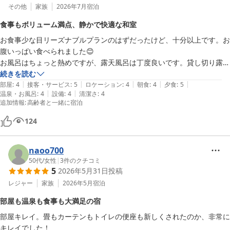
その他
家族
2026年7月
宿泊
食事もボリューム満点、静かで快適な和室
お食事少な目リーズナブルプランのはずだったけど、十分以上です。お
腹いっぱい食べられました😊

お風呂はちょっと熱めですが、露天風呂は丁度良いです。貸し切り露天
風呂も有りました。

続きを読む
|
|
|
|
|
和室に布団ですが、マットレスが有って腰とか背中が痛くなる事も有り
部屋
:
4
接客・サービス
:
5
ロケーション
:
4
朝食
:
4
夕食
:
5
|
|
温泉・お風呂
:
4
設備
:
4
清潔さ
:
4
ませんでした。静かで良いお部屋でした。
追加情報
:
高齢者と一緒に宿泊
124
naoo700
50代
/
女性
|
3
件のクチコミ
5
2026年5月31日
投稿
レジャー
家族
2026年5月
宿泊
部屋も温泉も食事も大満足の宿
部屋キレイ。畳もカーテンもトイレの便座も新しくされたのか、非常に
キレイでした！
