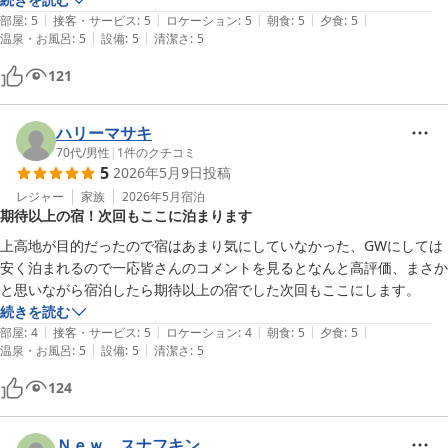
|
|
|
|
|
またお邪魔します
部屋
:
5
接客・サービス
:
5
ロケーション
:
5
朝食
:
5
夕食
:
5
|
|
温泉・お風呂
:
5
設備
:
5
清潔さ
:
5
121
ハリーマサキ
70代
/
男性
|
1
件のクチコミ
5
2026年5月9日
投稿
レジャー
家族
2026年5月
宿泊
期待以上の宿！次回もここに泊まります
上高地が目的だったので宿はあまり気にしていなかった、GWにしては
安く泊まれるので一応皆さんのコメントを見るとなんと高評価、まさか
と思いながら宿泊したら期待以上の宿でした次回もここにします。
続きを読む
|
|
|
|
|
部屋
:
4
接客・サービス
:
5
ロケーション
:
4
朝食
:
5
夕食
:
5
|
|
温泉・お風呂
:
5
設備
:
5
清潔さ
:
5
124
Ｎｅｗ スナフキン