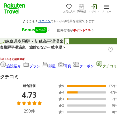
お気に入り
予約確認
ログイン
メニュー
岐阜県
奥飛騨・新穂高
平湯温泉
奥飛騨平湯温泉 旅館たなか＜岐阜県＞
ふるさと納税対象
施設紹介
プラン
部屋
写真
クーポン
クチコミ
クチコミ
総合評価
5
172
件
4.73
4
47
件
3
7
件
2
0
件
290
件
1
0
件