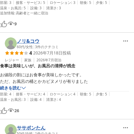
|
|
|
|
|
部屋
:
3
接客・サービス
:
5
ロケーション
:
3
朝食
:
5
夕食
:
5
|
|
温泉・お風呂
:
5
設備
:
3
清潔さ
:
3
追加情報
:
高齢者と一緒に宿泊
9
ノリ&コウ
60代
/
女性
|
3
件のクチコミ
4
2026年7月18日
投稿
レジャー
家族
2026年7月
宿泊
食事は美味しいが、お風呂の清掃が残念
お値段の割にはお食事が美味しかったです。

ただ、お風呂の桶とかカビヌメリが有りました
続きを読む
|
|
|
|
|
部屋
:
4
接客・サービス
:
4
ロケーション
:
4
朝食
:
5
夕食
:
5
|
|
温泉・お風呂
:
3
設備
:
4
清潔さ
:
4
26
ササポンたん
50代
/
女性
|
1
件のクチコミ