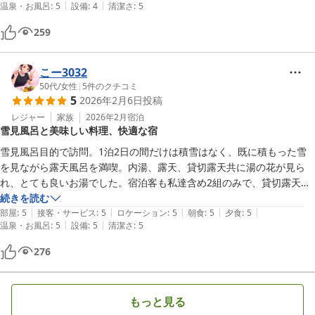
|
|
温泉・お風呂
:
5
設備
:
4
清潔さ
:
5
海外の方が数組宿泊されていましたが、お宿のご主人が丁寧に接客され
ていて、海外の方にも人気なお宿なんだなぁと思いました。

259
また、宿泊したいと思うお宿でした。ありがとうございます。

こー3032
50代
/
女性
|
5
件のクチコミ
5
2026年2月6日
投稿
レジャー
家族
2026年2月
宿泊
雪見風呂と美味しい料理、快適な宿
雪見風呂目的で訪問。1泊2日の間だけは積雪はなく、既に積もった雪
を見ながら露天風呂を満喫。内湯、露天、貸切露天共に湯の花が見ら
れ、とても良いお湯でした。宿泊客も私達含め2組のみで、貸切露天は
行く度に貸切で、堪能しまくりました！

続きを読む
|
|
|
|
|
お料理も飛騨牛はじめ、どれも美味しくよく食べる夫も満腹になってい
部屋
:
5
接客・サービス
:
5
ロケーション
:
5
朝食
:
5
夕食
:
5
|
|
温泉・お風呂
:
5
設備
:
5
清潔さ
:
5
ました。

館内はどこも床暖房完備で、全く寒さを感じる

276
ことなく快適でした。また機会があれば伺いたいお宿です。
もっと見る