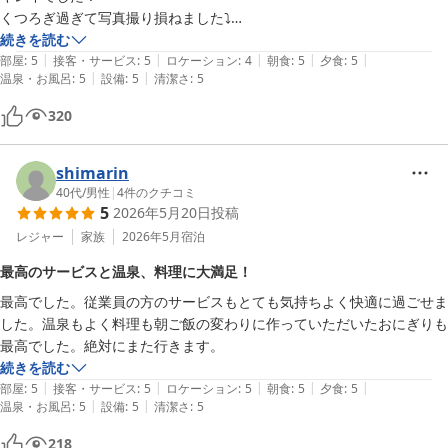
くつろぎ過ぎて写真撮り損ねました⤵︎

お風呂は加水されているとの事ですが、湯の花がたくさん！内風呂は
続きを読む
|
|
|
|
|
3〜4人くらい入れるかな？の大きさなので、新鮮なお湯に浸かれま
部屋
:
5
接客・サービス
:
5
ロケーション
:
4
朝食
:
5
夕食
:
5
|
|
温泉・お風呂
:
5
設備
:
5
清潔さ
:
5
す！

到着してすぐに入った時はそこそこ熱めでしたが、朝は内湯も露天もい
320
い感じのぬるめの湯でした。

朝はより湯の花が浮いてました！

お食事は部屋食ではないので一階まで行って指定の場所で食べます。仕
shimarin
切りがあるので他のお客様と顔を合わすことなく、落ち着いて食べる事
40代
/
男性
|
4
件のクチコミ
5
2026年5月20日
投稿
ができます。

夕食ですがボリュームあり。天ぷらサクサク、焼魚はニジマスでした！
レジャー
家族
2026年5月
宿泊
そして飛騨牛は柔らかくて美味しかったー。

最高のサービスと温泉、料理に大満足！
朝食も温泉たまごまで付いて申し分なしでしょ？普段食べないアサリの
最高でした。従業員の方のサービスもとても気持ちよく快適に過ごせま
佃煮もあって、メインの朴葉味噌にもお肉が！白米もっと欲しーって感
した。温泉もよく料理も朝ご飯の変わりに作っていただいたおにぎりも
じでしょ？

最高でした。絶対にまた行きます。
朝のお茶は玄米緑茶、好き😊

続きを読む
お部屋にはポットを置いてくれてます。お茶好きなのでガブガブ飲んで
|
|
|
|
|
部屋
:
5
接客・サービス
:
5
ロケーション
:
5
朝食
:
5
夕食
:
5
たら、すぐなくなってしまった…夕食後に新しいのが置いてありまし
|
|
温泉・お風呂
:
5
設備
:
5
清潔さ
:
5
た！

朝食後に部屋に戻ったら、ポットはさげられてました…

218