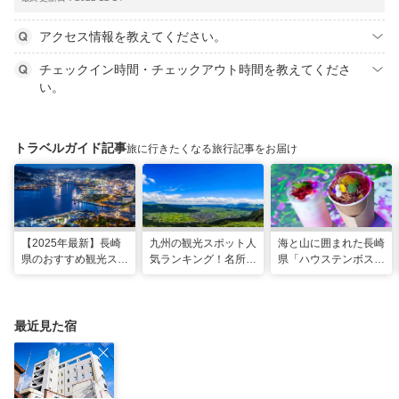
アクセス情報を教えてください。
チェックイン時間・チェックアウト時間を教えてくださ
い。
トラベルガイド記事
旅に行きたくなる旅行記事をお届け
【2025年最新】長崎
九州の観光スポット人
海と山に囲まれた長崎
県のおすすめ観光スポ
気ランキング！名所も
県「ハウステンボス」
ット27選！現地スタ
温泉も見どころ満載！
で多彩なグルメを満
ッフが厳選
喫！おすすめのグルメ
＆スイーツ
最近見た宿