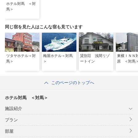
ホテル対馬 ＜対
馬＞
同じ宿を見た人はこんな宿も見ています
ツタヤホテル＜対
梅屋ホテル＜対馬
貸別荘 浅間リゾ
東横ＩＮＮ
馬＞
＞
ートイン
原 ＜対馬
このページのトップへ
ホテル対馬 ＜対馬＞
施設紹介
プラン
部屋