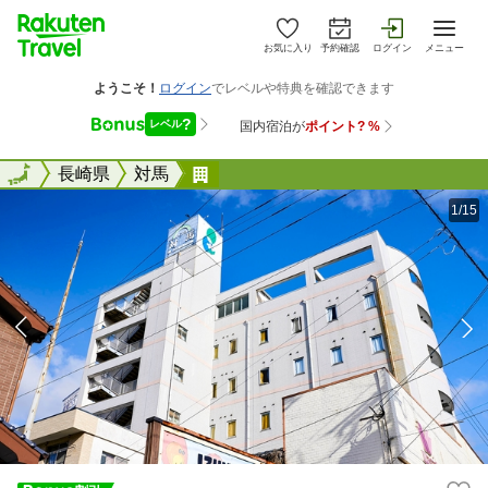
お気に入り
予約確認
ログイン
メニュー
全国
全国
長崎県
対馬
ホテル対馬 ＜対馬＞
1/15