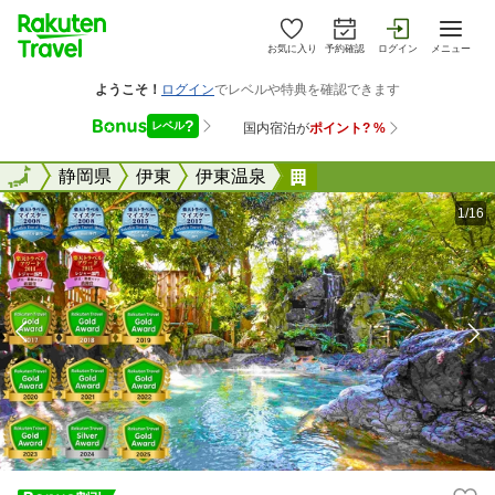
お気に入り
予約確認
ログイン
メニュー
全国
全国
静岡県
伊東
伊東温泉
伊東温泉 音無の森 
1/16