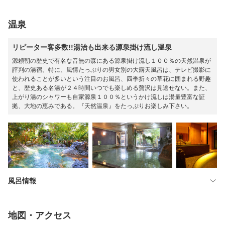
温泉
リピーター客多数!!湯治も出来る源泉掛け流し温泉
源頼朝の歴史で有名な音無の森にある源泉掛け流し１００％の天然温泉が
評判の湯宿。特に、風情たっぷりの男女別の大露天風呂は、テレビ撮影に
使われることが多いという注目のお風呂、四季折々の草花に囲まれる野趣
と、歴史ある名湯が２４時間いつでも楽しめる贅沢は見逃せない。また、
上がり湯のシャワーも自家源泉１００％というかけ流しは湯量豊富な証
拠、大地の恵みである。『天然温泉』をたっぷりお楽しみ下さい。
風呂情報
地図・アクセス