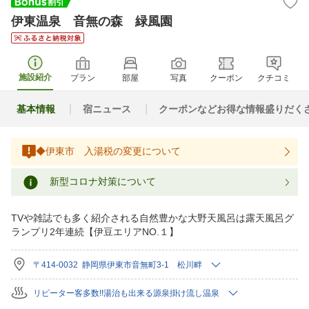
伊東温泉 音無の森 緑風園
施設紹介
プラン
部屋
写真
クーポン
クチコミ
基本情報
宿ニュース
クーポンなどお得な情報盛りだく
◆伊東市 入湯税の変更について
新型コロナ対策について
TVや雑誌でも多く紹介される自然豊かな大野天風呂は露天風呂グ
ランプリ2年連続【伊豆エリアNO.１】
〒414-0032 静岡県伊東市音無町3-1 松川畔
リピーター客多数!!湯治も出来る源泉掛け流し温泉