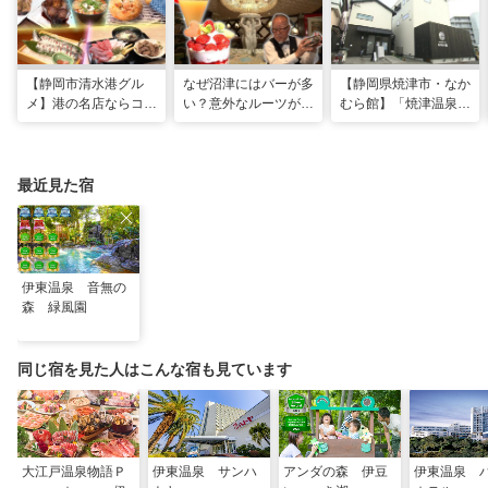
【静岡市清水港グル
なぜ沼津にはバーが多
【静岡県焼津市・なか
メ】港の名店ならコ
い？意外なルーツがわ
むら館】「焼津温泉」
コ！マグロ食べ比べや
かる店へ【静岡県沼津
発祥の地で「浮遊体
激レア“サバの氷室盛
市・BAR FRANK／ね
験」 開発期間3年の温
り”港周辺の店5選
こと白鳥】
泉商品で手がすべすべ
最近見た宿
伊東温泉 音無の
森 緑風園
同じ宿を見た人はこんな宿も見ています
大江戸温泉物語Ｐ
伊東温泉 サンハ
アンダの森 伊豆
伊東温泉 