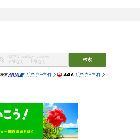
合計料金
※1部屋あたりの税込金額
検索
〜
航空券+宿泊
航空券+宿泊
で検索