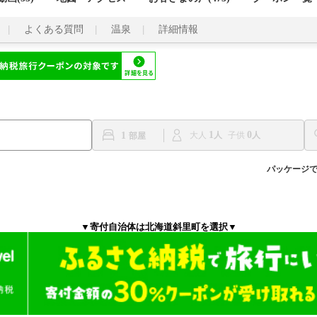
よくある質問
温泉
詳細情報
1
0
1
大人
子供
パッケージ
▼寄付自治体は北海道斜里町を選択▼