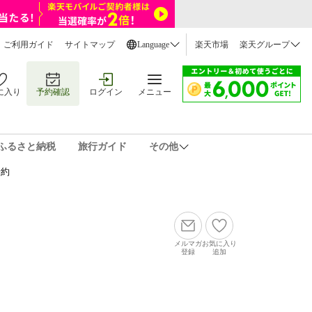
ご利用ガイド
サイトマップ
Language
楽天市場
楽天グループ
に入り
予約確認
ログイン
メニュー
ふるさと納税
旅行ガイド
その他
予約
メルマガ
お気に入り
登録
追加