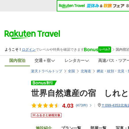
国内宿泊
交通＋宿
レンタカー
高速バス・ツア
楽天トラベルトップ
全国
北海道
網走・紋別・北見・
世界自然遺産の宿 しれ
4.03
(
473
件)
〒099-4353
施設紹介
プラン一覧
部屋一覧
写真・動