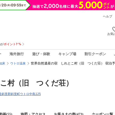
ヘルプ
お気
ー
海外旅行
遊び・体験
キャンプ場
割引クーポン
世界自然遺産の宿 しれとこ村（旧 つくだ荘） 宿泊
知床
ウトロ温泉
とこ村（旧 つくだ荘）
北海道斜里郡斜里町ウトロ中島125
画(55)
地図・アクセス
お客さまの声(
473
)
クーポン一覧