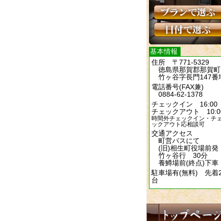
基本情報
住所 〒771-5329
徳島県那賀郡那賀町
竹ヶ谷字長門147番
電話番号(FAX兼)
0884-62-1378
チェックイン 16:00
チェックアウト 10:0
時間外チェックイン・チ
ックアウト応相談可
交通アクセス
町営バスにて
(旧)相生町役場前発
竹ヶ谷行 30分
養鱒場前(終点)下車
駐車場有(無料) 先着2
台