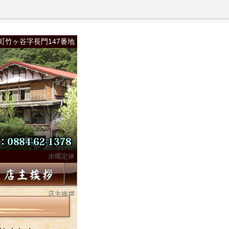
町竹ヶ谷字長門147番地
水曜定休
店主挨拶