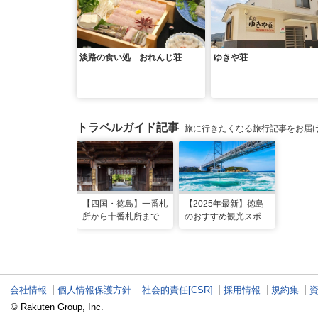
淡路の食い処 おれんじ荘
ゆきや荘
トラベルガイド記事
旅に行きたくなる旅行記事をお届
【四国・徳島】一番札
【2025年最新】徳島
所から十番札所まで。
のおすすめ観光スポッ
歩いて巡るはじめてお
ト30選！定番スポッ
遍路1泊2日モデルコ
トから徳島ラーメンま
ース
で
会社情報
個人情報保護方針
社会的責任[CSR]
採用情報
規約集
© Rakuten Group, Inc.