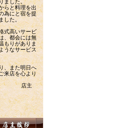
りました。
からと料理を出
の為にと宿を提
ました。
格式高いサービ
は、都会には無
温もりがありま
ようなサービス
り、また明日へ
ご来店を心より
店主