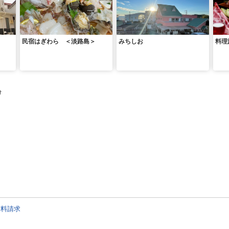
民宿はぎわら ＜淡路島＞
みちしお
料理
け
資料請求