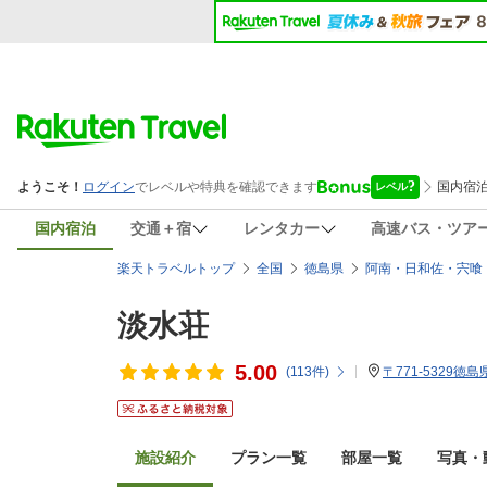
国内宿泊
交通＋宿
レンタカー
高速バス・ツア
楽天トラベルトップ
全国
徳島県
阿南・日和佐・宍喰
淡水荘
5.00
(
113
件)
〒771-5329
施設紹介
プラン一覧
部屋一覧
写真・動