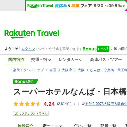
国内宿泊
交通＋宿
レンタカー
高速バス・ツアー
楽天トラベルトップ
全国
大阪府
大阪
なんば・心斎橋・天王
スーパーホテルなんば・日本橋
4.24
(
2,814
件)
〒542-0073大阪府大阪市
サステナブルトラベル
施設紹介
宿ニュース
プラン一覧
部屋一覧