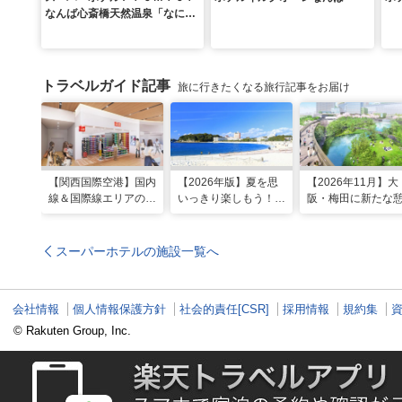
なんば心斎橋天然温泉「なにわ
美肌の湯」
トラベルガイド記事
旅に行きたくなる旅行記事をお届け
【関西国際空港】国内
【2026年版】夏を思
【2026年11月】大
線＆国際線エリアの大
いっきり楽しもう！関
阪・梅田に新たな
規模リノベーションで
西のおすすめ海水浴
スポット「うめき
どう変わった？
場・ビーチ18選
森」が早期オープ
定！
スーパーホテルの施設一覧へ
会社情報
個人情報保護方針
社会的責任[CSR]
採用情報
規約集
© Rakuten Group, Inc.