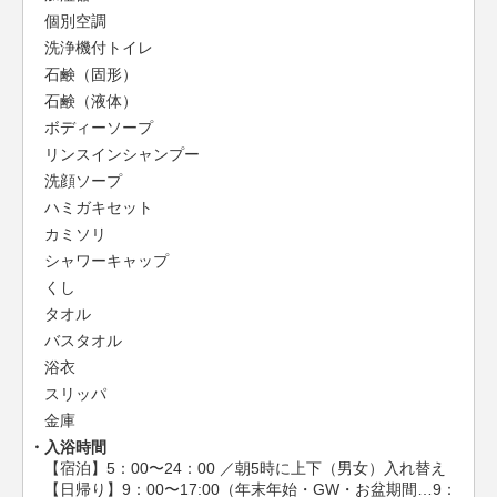
個別空調
洗浄機付トイレ
石鹸（固形）
石鹸（液体）
ボディーソープ
リンスインシャンプー
洗顔ソープ
ハミガキセット
カミソリ
シャワーキャップ
くし
タオル
バスタオル
浴衣
スリッパ
金庫
入浴時間
【宿泊】5：00〜24：00 ／朝5時に上下（男女）入れ替え
【日帰り】9：00〜17:00（年末年始・GW・お盆期間…9：