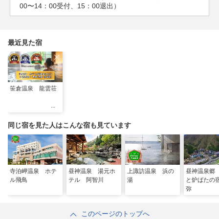
00〜14：00受付、15：00退出）
最近見た宿
笹倉温泉 龍雲荘
同じ宿を見た人はこんな宿も見ています
寺泊岬温泉 ホテ
昼神温泉 湯元ホ
上諏訪温泉 浜の
昼神温泉郷
ル飛鳥
テル 阿智川
湯
と炉ばたの
弥
このページのトップへ