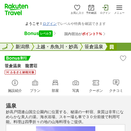
お気に入り
予約確認
ログイン
メニュー
全国
全国
新潟県
上越・糸魚川・妙高
笹倉温泉
笹倉温
笹倉温泉 龍雲荘
施設紹介
プラン
部屋
写真
クーポン
クチコミ
温泉
妙高戸隠連山国立公園内に位置する、秘湯の一軒宿、泉質は非常にな
めらかな美人の湯。海水浴場、スキー場も車で３０分前後で利用可
能。料理は四季折々の地の山海料理をご提供。