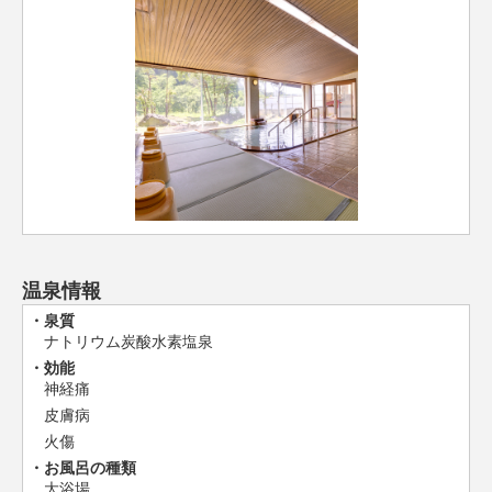
温泉情報
泉質
ナトリウム炭酸水素塩泉
効能
神経痛
皮膚病
火傷
お風呂の種類
大浴場