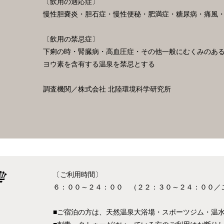
〔飲用の適応症〕
慢性胆嚢炎・胆石症・慢性便秘・肥満症・糖尿病・痛風
〔飲用の禁忌症〕
下痢の時・腎臓病・高血圧症・その他一般にむくみのあ
ヨウ素を含有する温泉を禁忌とする
調査機関／株式会社 北陸環境科学研究所
〔ご利用時間〕
６：００～２４：００ （２２：３０～２４：００／
■ご宿泊の方は、天然温泉大浴場・スポーツジム・温