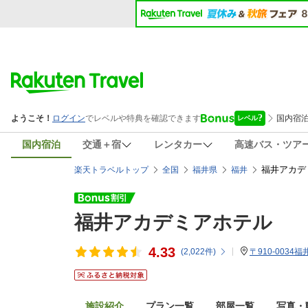
国内宿泊
交通＋宿
レンタカー
高速バス・ツア
福井アカデミア
楽天トラベルトップ
全国
福井県
福井
福井アカデミアホテル
4.33
(
2,022
件)
〒910-0034
施設紹介
プラン一覧
部屋一覧
写真・動