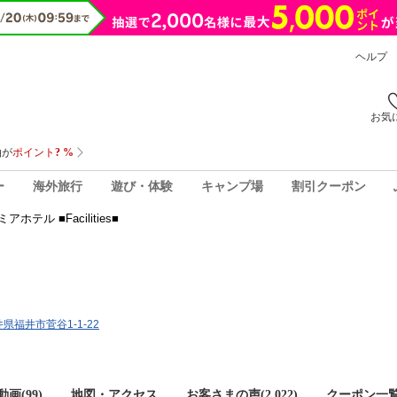
ヘルプ
お気
ー
海外旅行
遊び・体験
キャンプ場
割引クーポン
ホテル ■Facilities■
福井県福井市菅谷1-1-22
画(99)
地図・アクセス
お客さまの声(
2,022
)
クーポン一