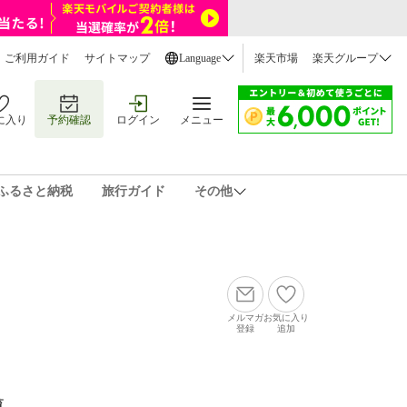
ご利用ガイド
サイトマップ
Language
楽天市場
楽天グループ
に入り
予約確認
ログイン
メニュー
ふるさと納税
旅行ガイド
その他
メルマガ
お気に入り
登録
追加
覧