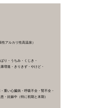
張性アルカリ性高温泉）
わばり・うちみ・くじき・
健康増進・きりきず・やけど・
瘍・重い心臓病・呼吸不全・腎不全・
疾患・妊娠中（特に初期と末期）