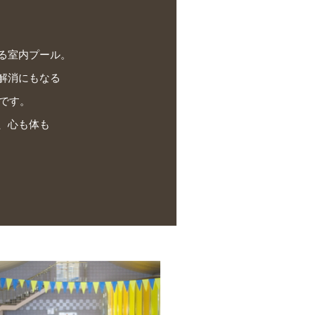
る室内プール。
解消にもなる
ルです。
、心も体も