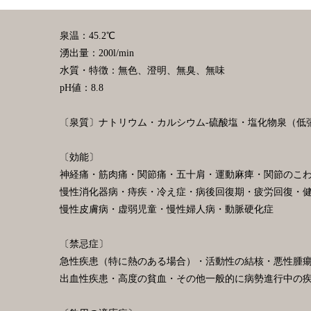
泉温：45.2℃
湧出量：200l/min
水質・特徴：無色、澄明、無臭、無味
pH値：8.8
〔泉質〕ナトリウム・カルシウム-硫酸塩・塩化物泉（低
〔効能〕
神経痛・筋肉痛・関節痛・五十肩・運動麻痺・関節のこ
慢性消化器病・痔疾・冷え症・病後回復期・疲労回復・
慢性皮膚病・虚弱児童・慢性婦人病・動脈硬化症
〔禁忌症〕
急性疾患（特に熱のある場合）・活動性の結核・悪性腫
出血性疾患・高度の貧血・その他一般的に病勢進行中の