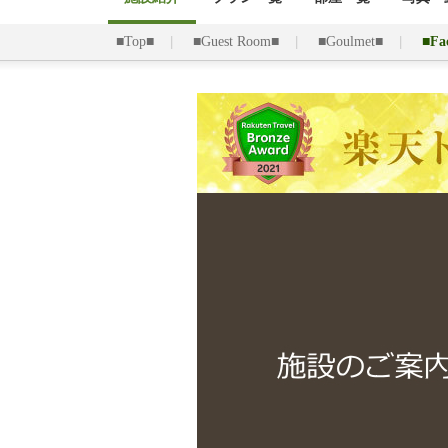
■Top■
■Guest Room■
■Goulmet■
■Fac