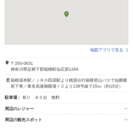
地図アプリで見る
〒250-0631
神奈川県足柄下郡箱根町仙石原1284
箱根湯本駅／ＪＲ小田原駅より桃源台行箱根登山バスで仙郷楼
前下車／東名高速御殿場ＩＣより138号線で15㎞（約15分）
駐車場 :
有り ８０台 無料
周辺のレジャー
周辺の観光スポット