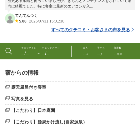
歴史ある旅館と伺っていましたが、きちんとメンテナンスをされていて館
内は綺麗でした。特に客室は最新のエアコンが入...
てんてんつく
5.00
2026/07/31 15:01:30
すべてのクチコミ・お客さまの声を見る
チェックイン
チェックアウト
大人
子ども
部屋数
--/--
--/--
--
--
--
〜
人
人
部屋
宿からの情報
露天風呂付き客室
写真を見る
【こだわり】日本庭園
【こだわり】源泉かけ流し(自家源泉）