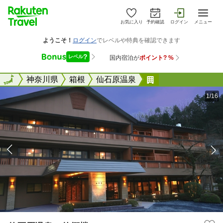
お気に入り
予約確認
ログイン
メニュー
全国
全国
神奈川県
箱根
仙石原温泉
仙石原温泉 仙郷
1/16