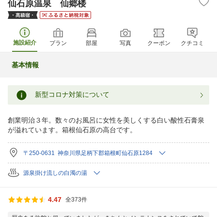
仙石原温泉 仙郷楼
施設紹介
プラン
部屋
写真
クーポン
クチコミ
基本情報
新型コロナ対策について
創業明治３年。数々のお風呂に女性を美しくする白い酸性石膏泉
が溢れています。箱根仙石原の高台です。
〒250-0631 神奈川県足柄下郡箱根町仙石原1284
源泉掛け流しの白濁の湯
4.47
全373件