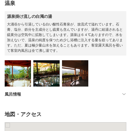
温泉
源泉掛け流しの白濁の湯
大涌谷から引湯している白い酸性石膏泉が、放流式で溢れています。石
膏、塩分、鉄分を主成分とし硫黄も含んでいますが、湯丹に給湯されると
硫黄分は空気中に拡散してしまいます。源泉は６４℃ありますので、水を
加えないで、温泉の純度を保つため少し浴槽に注入する量を絞ってありま
す。ただ、夏は極少量山水を加えることもあります。客室露天風呂を覗い
て客室内風呂は全て沸し湯です。
風呂情報
地図・アクセス