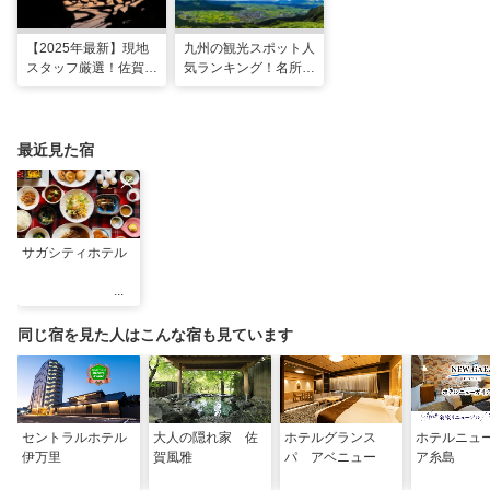
【2025年最新】現地
九州の観光スポット人
スタッフ厳選！佐賀県
気ランキング！名所も
のおすすめ観光スポッ
温泉も見どころ満載！
トBEST27
最近見た宿
サガシティホテル
同じ宿を見た人はこんな宿も見ています
セントラルホテル
大人の隠れ家 佐
ホテルグランス
ホテルニュ
伊万里
賀風雅
パ アベニュー
ア糸島