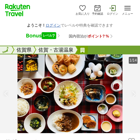
お気に入り
予約確認
ログイン
メニュー
全国
全国
佐賀県
佐賀・古湯温泉
サガシティホテル
1/14