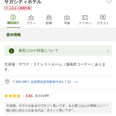
サガシティホテル
施設紹介
プラン
部屋
写真
クーポン
クチコミ
基本情報
新型コロナ対策について
大浴場：サウナ：２Ｆレストルーム（漫画本コーナー）ありま
す。
〒840-0801 佐賀県佐賀市駅前中央1-7-31
3.81
全3,619件
大浴場、サウナがあるのですごく良いです。また朝ごはんが美味しい！！
個人的にめかぶがあるのは、ポイント高いです^...