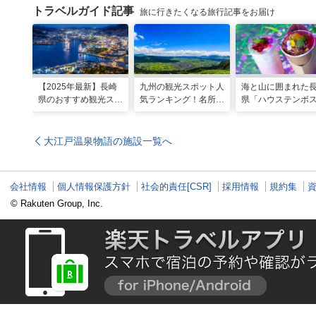
トラベルガイド記事
旅に行きたくなる旅行記事をお届け
【2025年最新】長崎
九州の観光スポット人
海と山に囲まれた
県のおすすめ観光スポ
気ランキング！名所も
県「ハウステンボ
ット27選！現地スタ
温泉も見どころ満載！
で多彩なグルメを
ッフが厳選
喫！おすすめのグ
＆スイーツ
大江戸温泉物語の施設一覧へ
会社情報
個人情報保護方針
社会的責任[CSR]
採用情報
規約集
© Rakuten Group, Inc.