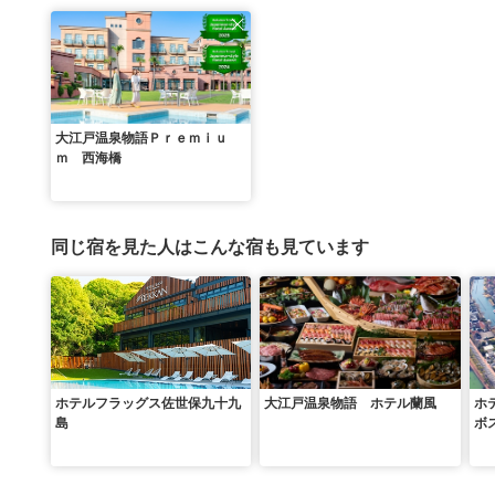
大江戸温泉物語Ｐｒｅｍｉｕ
ｍ 西海橋
同じ宿を見た人はこんな宿も見ています
ホテルフラッグス佐世保九十九
大江戸温泉物語 ホテル蘭風
ホ
島
ボ