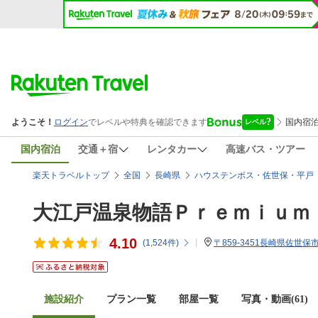
国内宿泊
交通＋宿
レンタカー
高速バス・ツアー
楽天トラベルトップ
全国
長崎県
ハウステンボス・佐世保・平戸
大江戸温泉物語Ｐｒｅｍｉｕｍ
4.10
(
1,524
件)
〒859-3451長崎県佐世保市
施設紹介
プラン一覧
部屋一覧
写真・動画(61)