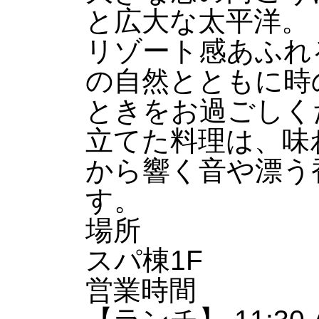
と広大な太平洋。
リゾート感あふれ
の自然とともに時
ときをお過ごしく
立てた料理は、味
から響く音や漂う
す。
場所
スパ棟1F
営業時間