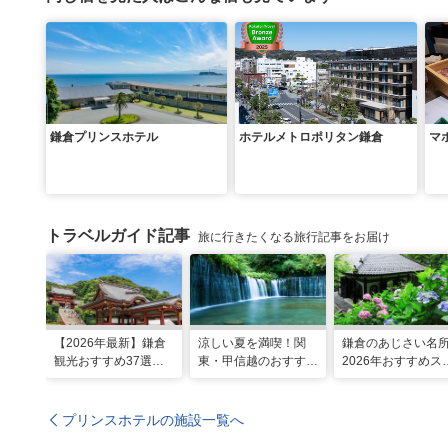
鎌倉プリンスホテル
ホテルメトロポリタン鎌倉
マ
トラベルガイド記事
旅に行きたくなる旅行記事をお届け
【2026年最新】鎌倉
涼しい夏を満喫！関
鎌倉のあじさい名
観光おすすめ37選！
東・甲信越のおすすめ
2026年おすすめス
運気UP！グルメや絶
避暑地14選
ット16選～
景スポット、ロケ地も
プリンスホテルの施設一覧へ