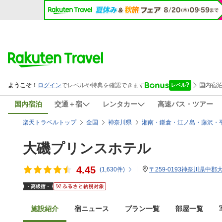
国内宿泊
交通＋宿
レンタカー
高速バス・ツアー
楽天トラベルトップ
全国
神奈川県
湘南・鎌倉・江ノ島・藤沢・
大磯プリンスホテル
4.45
(
1,630
件)
〒259-0193神奈川県中郡
施設紹介
宿ニュース
プラン一覧
部屋一覧