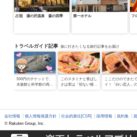
占冠 湯の沢温泉 森の四季
第一ホテル
フ
トラベルガイド記事
旅に行きたくなる旅行記事をお届け
500円のチケットで、
このスタミナと香ばし
ここだけのできた
水族館と科学館の両方
さは実は「切ない憧
イ！「白い恋人」
入れる！？お得感満載
れ」だった…！北海道
屋製菓直営初のオ
の超穴場スポット！
グルメ「豚丼」のヒミ
ンキッチンが函館
ツ
会社情報
個人情報保護方針
社会的責任[CSR]
採用情報
規約集
© Rakuten Group, Inc.