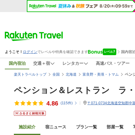
国内宿泊
交通＋宿
レンタカー
高速バス・ツアー
ペンシ
楽天トラベルトップ
全国
北海道
富良野・美瑛・トマム
ペンション＆レストラン ラ
4.86
(
115
件)
〒071-0734北海道空知郡
施設紹介
宿ニュース
プラン一覧
部屋一覧